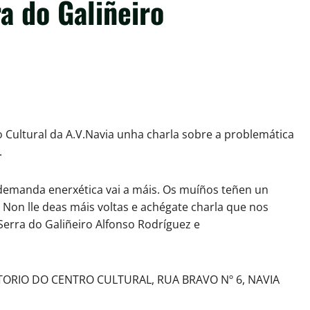
a do Galiñeiro
 Cultural da A.V.Navia unha charla sobre a problemática
.
 demanda enerxética vai a máis. Os muíños teñen un
 Non lle deas máis voltas e achégate charla que nos
erra do Galiñeiro Alfonso Rodríguez e
TORIO DO CENTRO CULTURAL, RUA BRAVO Nº 6, NAVIA