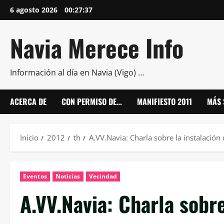
Saltar
6 agosto 2026
00:27:37
al
contenido
Navia Merece Info
Información al día en Navia (Vigo) …
ACERCA DE
CON PERMISO DE…
MANIFIESTO 2011
MÁS 
Inicio
2012
th
A.VV.Navia: Charla sobre la instalación
Eventos
Noticias
Vecindad
A.VV.Navia: Charla sobre