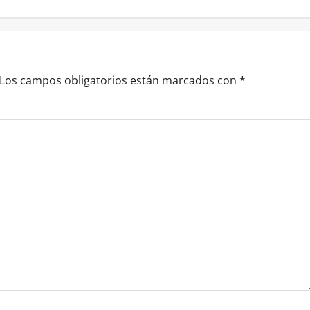
Los campos obligatorios están marcados con
*