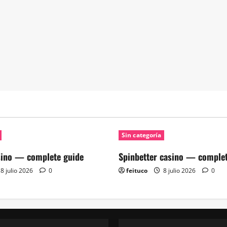
Sin categoría
sino — complete guide
Spinbetter casino — complet
8 julio 2026
0
feituco
8 julio 2026
0