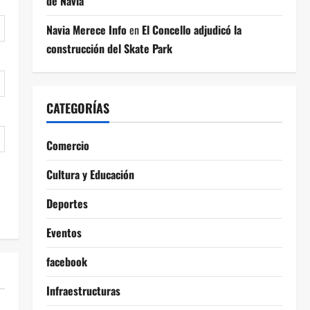
de Navia
Navia Merece Info
en
El Concello adjudicó la
construcción del Skate Park
CATEGORÍAS
Comercio
Cultura y Educación
Deportes
Eventos
facebook
Infraestructuras