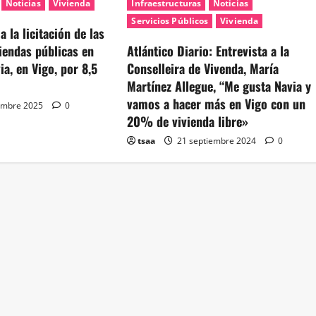
Noticias
Vivienda
Infraestructuras
Noticias
Servicios Públicos
Vivienda
 la licitación de las
iendas públicas en
Atlántico Diario: Entrevista a la
ia, en Vigo, por 8,5
Conselleira de Vivenda, María
Martínez Allegue, “Me gusta Navia y
vamos a hacer más en Vigo con un
embre 2025
0
20% de vivienda libre»
tsaa
21 septiembre 2024
0