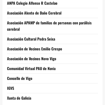
ANPA Colegio Alfonso R Castelao
Asociación Alento de Daño Cerebral
Asociación APAMP de familias de personas con parálisis
cerebral
Asociación Cultural Pedra Seixa
Asociación de Vecinos Emilio Crespo
Asociación de Vecinos Novo Vigo
Comunidad Virtual PAU de Navia
Concello de Vigo
IGVS
Xunta de Galicia