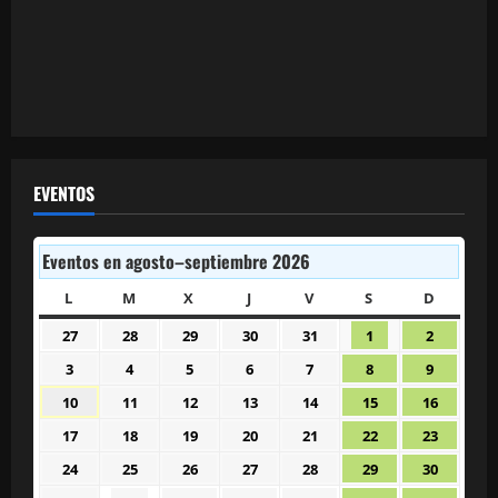
EVENTOS
Eventos en agosto–septiembre 2026
L
LUNES
M
MARTES
X
MIÉRCOLES
J
JUEVES
V
VIERNES
S
SÁBADO
D
DOMIN
27
28
29
30
31
1
2
27
28
29
30
31
1
2
julio
julio
julio
julio
julio
agosto
agosto
3
4
5
6
7
8
9
3
4
5
6
7
8
9
2026
2026
2026
2026
2026
2026
2026
agosto
agosto
agosto
agosto
agosto
agosto
agosto
10
11
12
13
14
15
16
10
11
12
13
14
15
16
2026
2026
2026
2026
2026
2026
2026
agosto
agosto
agosto
agosto
agosto
agosto
agosto
17
18
19
20
21
22
23
17
18
19
20
21
22
23
2026
2026
2026
2026
2026
2026
2026
agosto
agosto
agosto
agosto
agosto
agosto
agosto
24
25
26
27
28
29
30
24
25
26
27
28
29
30
2026
2026
2026
2026
2026
2026
2026
agosto
agosto
agosto
agosto
agosto
agosto
agosto