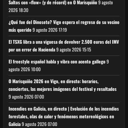
Saltos con «flow» (y de récord) en O Marisquiño
9 agosto
2026
18:30
¿Qué fue del Dinoseto? Vigo espera el regreso de su vecino
más querido
9 agosto 2026
17:19
El TSXG libra a una viguesa de devolver 2.500 euros del IMV
por un error de Hacienda
9 agosto 2026
15:15
El freestyle español habla y vibra con acento gallego
9
agosto 2026
10:00
O Marisquiño 2026 en Vigo, en directo: horarios,
conciertos, las mejores imágenes del festival y resultados
9 agosto 2026
07:00
Incendios en Galicia, en directo | Evolución de los incendios
forestales, olas de calor y fenómenos metereológicos en
Galicia
9 agosto 2026
07:00