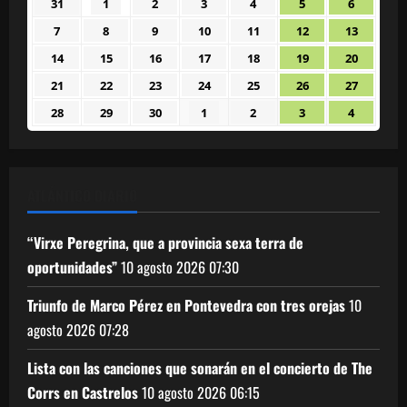
31
1
2
3
4
5
6
31
1
2
3
4
5
6
2026
2026
2026
2026
2026
2026
2026
agosto
septiembre
septiembre
septiembre
septiembre
septiembre
septiem
7
8
9
10
11
12
13
7
8
9
10
11
12
13
2026
2026
2026
2026
2026
2026
2026
septiembre
septiembre
septiembre
septiembre
septiembre
septiembre
septiem
14
15
16
17
18
19
20
14
15
16
17
18
19
20
2026
2026
2026
2026
2026
2026
2026
septiembre
septiembre
septiembre
septiembre
septiembre
septiembre
septiem
21
22
23
24
25
26
27
21
22
23
24
25
26
27
2026
2026
2026
2026
2026
2026
2026
septiembre
septiembre
septiembre
septiembre
septiembre
septiembre
septiem
28
29
30
1
2
3
4
28
29
30
1
2
3
4
2026
2026
2026
2026
2026
2026
2026
septiembre
septiembre
septiembre
octubre
octubre
octubre
octubre
2026
2026
2026
2026
2026
2026
2026
ATLÁNTICO DIARIO
“Virxe Peregrina, que a provincia sexa terra de
oportunidades”
10 agosto 2026
07:30
Triunfo de Marco Pérez en Pontevedra con tres orejas
10
agosto 2026
07:28
Lista con las canciones que sonarán en el concierto de The
Corrs en Castrelos
10 agosto 2026
06:15