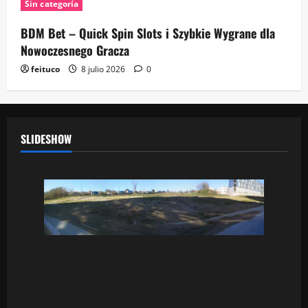
Sin categoría
BDM Bet – Quick Spin Slots i Szybkie Wygrane dla
Nowoczesnego Gracza
feituco
8 julio 2026
0
SLIDESHOW