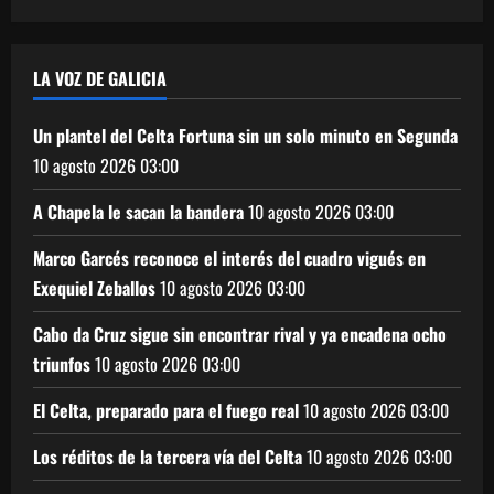
LA VOZ DE GALICIA
Un plantel del Celta Fortuna sin un solo minuto en Segunda
10 agosto 2026
03:00
A Chapela le sacan la bandera
10 agosto 2026
03:00
Marco Garcés reconoce el interés del cuadro vigués en
Exequiel Zeballos
10 agosto 2026
03:00
Cabo da Cruz sigue sin encontrar rival y ya encadena ocho
triunfos
10 agosto 2026
03:00
El Celta, preparado para el fuego real
10 agosto 2026
03:00
Los réditos de la tercera vía del Celta
10 agosto 2026
03:00