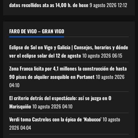
datos recollidos ata as 14,00 h. de hoxe
9 agosto 2026
12:12
FARO DE VIGO – GRAN VIGO
Eclipse de Sol en Vigo y Galicia | Consejos, horarios y dónde
ver el eclipse solar del 12 de agosto
10 agosto 2026
06:15
Zona Franca licita por 4,1 millones la construcción de hasta
90 pisos de alquiler asequible en Portanet
10 agosto 2026
04:10
El criterio detrás del espectáculo: así se juzga en O
Marisquiño
10 agosto 2026
04:10
Verdi toma Castrelos con la épica de ‘Nabucco’
10 agosto
2026
04:04