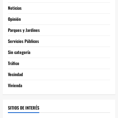
Noticias
Opinión
Parques y Jardines
Servicios Públicos
Sin categoría
Tráfico
Vecindad
Vivienda
SITIOS DE INTERÉS