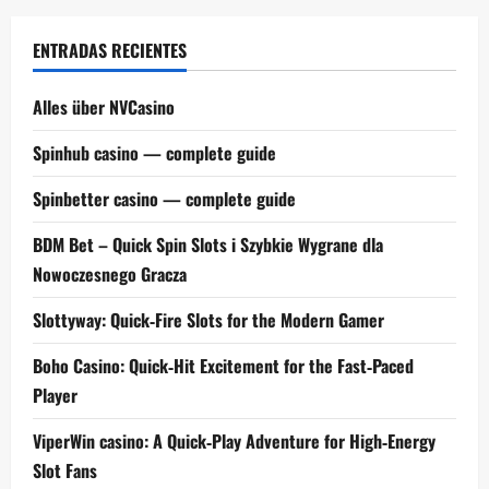
ENTRADAS RECIENTES
Alles über NVCasino
Spinhub casino — complete guide
Spinbetter casino — complete guide
BDM Bet – Quick Spin Slots i Szybkie Wygrane dla
Nowoczesnego Gracza
Slottyway: Quick‑Fire Slots for the Modern Gamer
Boho Casino: Quick‑Hit Excitement for the Fast‑Paced
Player
ViperWin casino: A Quick‑Play Adventure for High‑Energy
Slot Fans