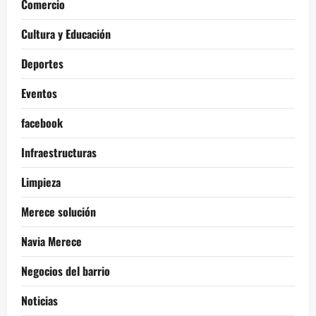
Comercio
Cultura y Educación
Deportes
Eventos
facebook
Infraestructuras
Limpieza
Merece solución
Navia Merece
Negocios del barrio
Noticias