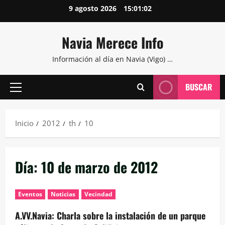
Saltar
9 agosto 2026
15:01:03
al
contenido
Navia Merece Info
Información al día en Navia (Vigo) …
BUSCAR
Menú
principal
Inicio
2012
th
10
Día:
10 de marzo de 2012
Eventos
Noticias
Vecindad
A.VV.Navia: Charla sobre la instalación de un parque