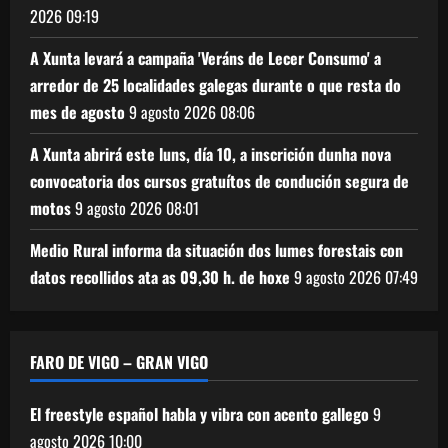
2026
09:19
A Xunta levará a campaña 'Veráns de Lecer Consumo' a
arredor de 25 localidades galegas durante o que resta do
mes de agosto
9 agosto 2026
08:06
A Xunta abrirá este luns, día 10, a inscrición dunha nova
convocatoria dos cursos gratuítos de condución segura de
motos
9 agosto 2026
08:01
Medio Rural informa da situación dos lumes forestais con
datos recollidos ata as 09,30 h. de hoxe
9 agosto 2026
07:49
FARO DE VIGO – GRAN VIGO
El freestyle español habla y vibra con acento gallego
9
agosto 2026
10:00