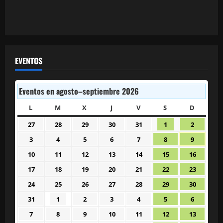
EVENTOS
Eventos en agosto–septiembre 2026
L
LUNES
M
MARTES
X
MIÉRCOLES
J
JUEVES
V
VIERNES
S
SÁBADO
D
DOMIN
27
28
29
30
31
1
2
27
28
29
30
31
1
2
julio
julio
julio
julio
julio
agosto
agosto
3
4
5
6
7
8
9
3
4
5
6
7
8
9
2026
2026
2026
2026
2026
2026
2026
agosto
agosto
agosto
agosto
agosto
agosto
agosto
10
11
12
13
14
15
16
10
11
12
13
14
15
16
2026
2026
2026
2026
2026
2026
2026
agosto
agosto
agosto
agosto
agosto
agosto
agosto
17
18
19
20
21
22
23
17
18
19
20
21
22
23
2026
2026
2026
2026
2026
2026
2026
agosto
agosto
agosto
agosto
agosto
agosto
agosto
24
25
26
27
28
29
30
24
25
26
27
28
29
30
2026
2026
2026
2026
2026
2026
2026
agosto
agosto
agosto
agosto
agosto
agosto
agosto
31
1
2
3
4
5
6
31
1
2
3
4
5
6
2026
2026
2026
2026
2026
2026
2026
agosto
septiembre
septiembre
septiembre
septiembre
septiembre
septiem
7
8
9
10
11
12
13
7
8
9
10
11
12
13
2026
2026
2026
2026
2026
2026
2026