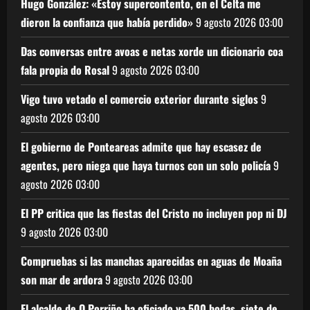
Hugo González: «Estoy supercontento, en el Celta me
dieron la confianza que había perdido»
9 agosto 2026
03:00
Das conversas entre avoas e netas xorde un dicionario coa
fala propia do Rosal
9 agosto 2026
03:00
Vigo tuvo vetado el comercio exterior durante siglos
9
agosto 2026
03:00
El gobierno de Ponteareas admite que hay escasez de
agentes, pero niega que haya turnos con un solo policía
9
agosto 2026
03:00
El PP critica que las fiestas del Cristo no incluyen pop ni DJ
9 agosto 2026
03:00
Compruebas si las manchas aparecidas en aguas de Moaña
son mar de ardora
9 agosto 2026
03:00
El alcalde de O Porriño ha oficiado ya 500 bodas, siete de