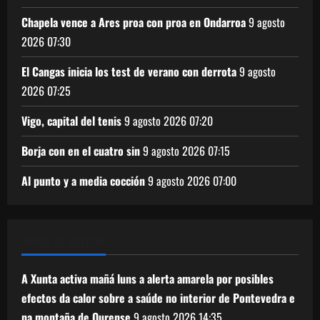
Chapela vence a Ares proa con proa en Ondarroa
9 agosto
2026
07:30
El Cangas inicia los test de verano con derrota
9 agosto
2026
07:25
Vigo, capital del tenis
9 agosto 2026
07:20
Borja con en el cuatro sin
9 agosto 2026
07:15
Al punto y a media cocción
9 agosto 2026
07:00
XUNTA DE GALICIA
A Xunta activa mañá luns a alerta amarela por posibles
efectos da calor sobre a saúde no interior de Pontevedra e
na montaña de Ourense
9 agosto 2026
14:35