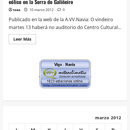
eólico en la Serra do Galiñeiro
tsaa
10 marzo 2012
0
Publicado en la web de la A.VV.Navia: O vindeiro
martes 13 haberá no auditorio do Centro Cultural...
Leer
Leer Más
más
acerca
de
A.VV.Navia:
Charla
sobre
la
instalación
de
un
parque
eólico
en
la
Serra
do
Galiñeiro
marzo 2012