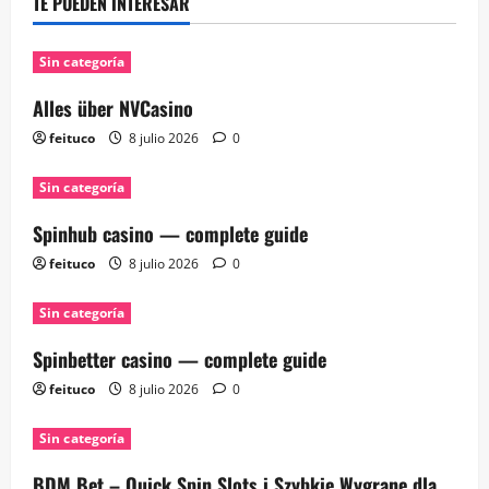
TE PUEDEN INTERESAR
Sin categoría
Alles über NVCasino
feituco
8 julio 2026
0
Sin categoría
Spinhub casino — complete guide
feituco
8 julio 2026
0
Sin categoría
Spinbetter casino — complete guide
feituco
8 julio 2026
0
Sin categoría
BDM Bet – Quick Spin Slots i Szybkie Wygrane dla