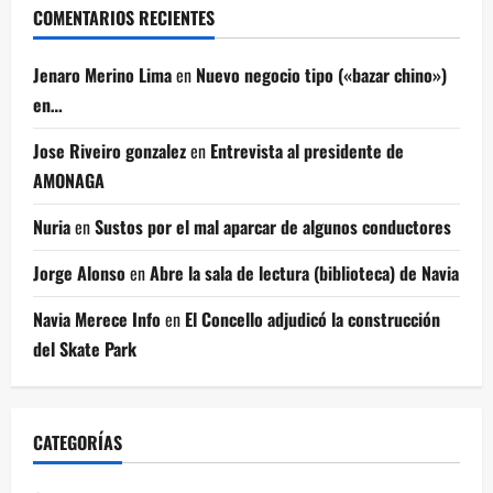
COMENTARIOS RECIENTES
Jenaro Merino Lima
en
Nuevo negocio tipo («bazar chino»)
en…
Jose Riveiro gonzalez
en
Entrevista al presidente de
AMONAGA
Nuria
en
Sustos por el mal aparcar de algunos conductores
Jorge Alonso
en
Abre la sala de lectura (biblioteca) de Navia
Navia Merece Info
en
El Concello adjudicó la construcción
del Skate Park
CATEGORÍAS