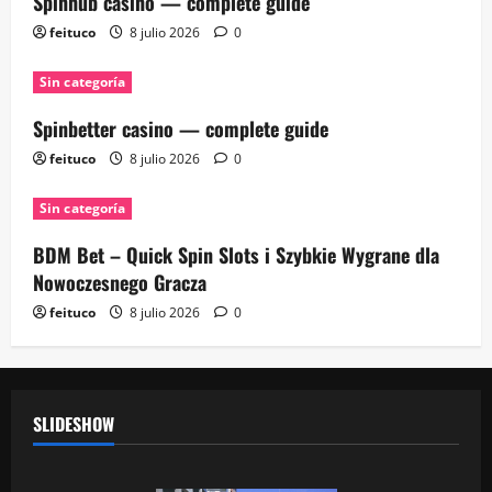
Spinhub casino — complete guide
feituco
8 julio 2026
0
Sin categoría
Spinbetter casino — complete guide
feituco
8 julio 2026
0
Sin categoría
BDM Bet – Quick Spin Slots i Szybkie Wygrane dla
Nowoczesnego Gracza
feituco
8 julio 2026
0
SLIDESHOW