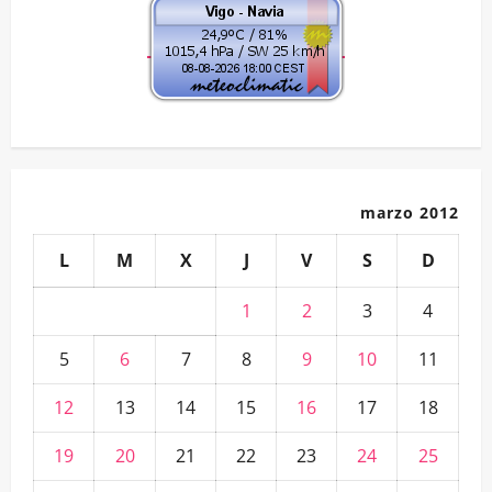
día
para
trabajar
e
inaugurar
marzo 2012
L
M
X
J
V
S
D
1
2
3
4
5
6
7
8
9
10
11
12
13
14
15
16
17
18
19
20
21
22
23
24
25