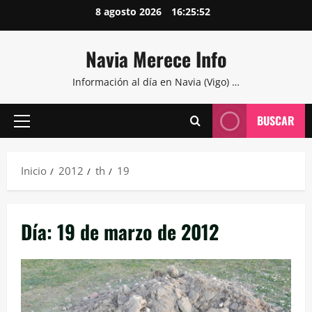
Saltar
8 agosto 2026
16:25:53
al
contenido
Navia Merece Info
Información al día en Navia (Vigo) …
BUSCAR
Menú
principal
Inicio
2012
th
19
Día:
19 de marzo de 2012