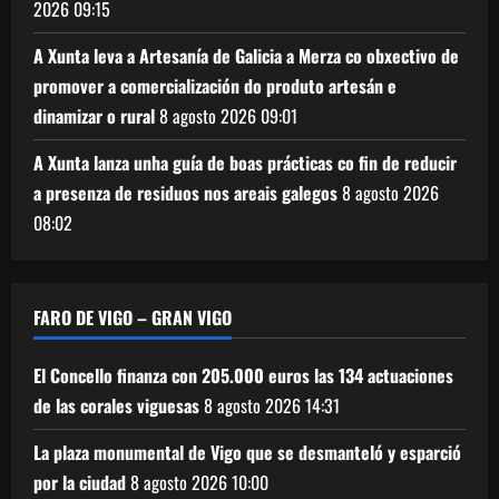
2026
09:15
A Xunta leva a Artesanía de Galicia a Merza co obxectivo de
promover a comercialización do produto artesán e
dinamizar o rural
8 agosto 2026
09:01
A Xunta lanza unha guía de boas prácticas co fin de reducir
a presenza de residuos nos areais galegos
8 agosto 2026
08:02
FARO DE VIGO – GRAN VIGO
El Concello finanza con 205.000 euros las 134 actuaciones
de las corales viguesas
8 agosto 2026
14:31
La plaza monumental de Vigo que se desmanteló y esparció
por la ciudad
8 agosto 2026
10:00