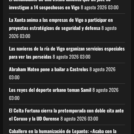
investigue a 14 sospechosos en Vigo
8 agosto 2026
03:00
La Xunta anima a las empresas de Vigo a participar en
proyectos estratégicos de seguridad y defensa
8 agosto
2026
03:00
Las navieras de la ría de Vigo organizan servicios especiales
para ver las perseidas
8 agosto 2026
03:00
Abraham Mateo pone a bailar a Castrelos
8 agosto 2026
03:00
Los reyes del deporte urbano toman Samil
8 agosto 2026
03:00
El Celta Fortuna cierra la pretemporada con doble cita ante
el Coruxo y la UD Ourense
8 agosto 2026
03:00
Caballero en la humanización de Lepanto: «Acaba con la