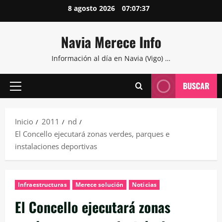
Saltar
8 agosto 2026
07:07:38
al
contenido
Navia Merece Info
Información al día en Navia (Vigo) …
BUSCAR
Menú
principal
Inicio
2011
nd
El Concello ejecutará zonas verdes, parques e
instalaciones deportivas
Infraestructuras
Merece solución
Noticias
El Concello ejecutará zonas