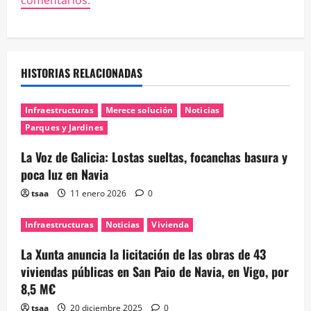
comentarios.
HISTORIAS RELACIONADAS
Infraestructuras
Merece solución
Noticias
Parques y Jardines
La Voz de Galicia: Lostas sueltas, focanchas basura y
poca luz en Navia
tsaa
11 enero 2026
0
Infraestructuras
Noticias
Vivienda
La Xunta anuncia la licitación de las obras de 43
viviendas públicas en San Paio de Navia, en Vigo, por
8,5 M€
tsaa
20 diciembre 2025
0