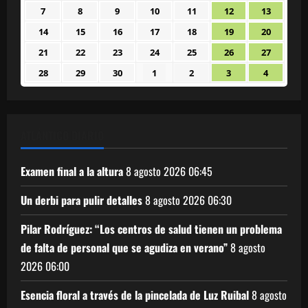
agosto
septiembre
septiembre
septiembre
septiembre
septiembre
septiem
7
8
9
10
11
12
13
7
8
9
10
11
12
13
2026
2026
2026
2026
2026
2026
2026
septiembre
septiembre
septiembre
septiembre
septiembre
septiembre
septiem
14
15
16
17
18
19
20
14
15
16
17
18
19
20
2026
2026
2026
2026
2026
2026
2026
septiembre
septiembre
septiembre
septiembre
septiembre
septiembre
septiem
21
22
23
24
25
26
27
21
22
23
24
25
26
27
2026
2026
2026
2026
2026
2026
2026
septiembre
septiembre
septiembre
septiembre
septiembre
septiembre
septiem
28
29
30
1
2
3
4
28
29
30
1
2
3
4
2026
2026
2026
2026
2026
2026
2026
septiembre
septiembre
septiembre
octubre
octubre
octubre
octubre
2026
2026
2026
2026
2026
2026
2026
ATLÁNTICO DIARIO
Examen final a la altura
8 agosto 2026
06:45
Un derbi para pulir detalles
8 agosto 2026
06:30
Pilar Rodríguez: “Los centros de salud tienen un problema
de falta de personal que se agudiza en verano”
8 agosto
2026
06:00
Esencia floral a través de la pincelada de Luz Ruibal
8 agosto