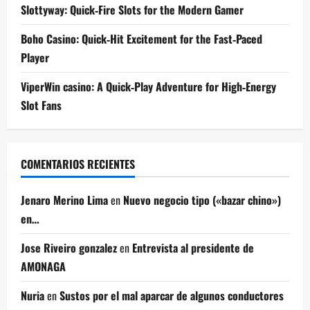
Slottyway: Quick‑Fire Slots for the Modern Gamer
Boho Casino: Quick‑Hit Excitement for the Fast‑Paced
Player
ViperWin casino: A Quick‑Play Adventure for High‑Energy
Slot Fans
COMENTARIOS RECIENTES
Jenaro Merino Lima
en
Nuevo negocio tipo («bazar chino»)
en…
Jose Riveiro gonzalez
en
Entrevista al presidente de
AMONAGA
Nuria
en
Sustos por el mal aparcar de algunos conductores