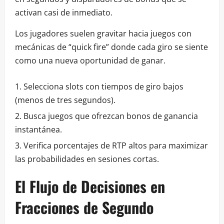
activan casi de inmediato.
Los jugadores suelen gravitar hacia juegos con
mecánicas de “quick fire” donde cada giro se siente
como una nueva oportunidad de ganar.
Selecciona slots con tiempos de giro bajos
(menos de tres segundos).
Busca juegos que ofrezcan bonos de ganancia
instantánea.
Verifica porcentajes de RTP altos para maximizar
las probabilidades en sesiones cortas.
El Flujo de Decisiones en
Fracciones de Segundo