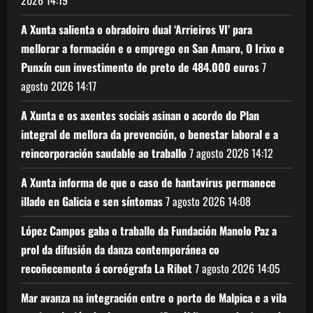
2026
14:19
A Xunta salienta o obradoiro dual ‘Arrieiros VI’ para
mellorar a formación e o emprego en San Amaro, O Irixo e
Punxín cun investimento de preto de 484.000 euros
7
agosto 2026
14:17
A Xunta e os axentes sociais asinan o acordo do Plan
integral de mellora da prevención, o benestar laboral e a
reincorporación saudable ao traballo
7 agosto 2026
14:12
A Xunta informa de que o caso de hantavirus permanece
illado en Galicia e sen síntomas
7 agosto 2026
14:08
López Campos gaba o traballo da Fundación Manolo Paz a
prol da difusión da danza contemporánea co
recoñecemento á coreógrafa La Ribot
7 agosto 2026
14:05
Mar avanza na integración entre o porto de Malpica e a vila