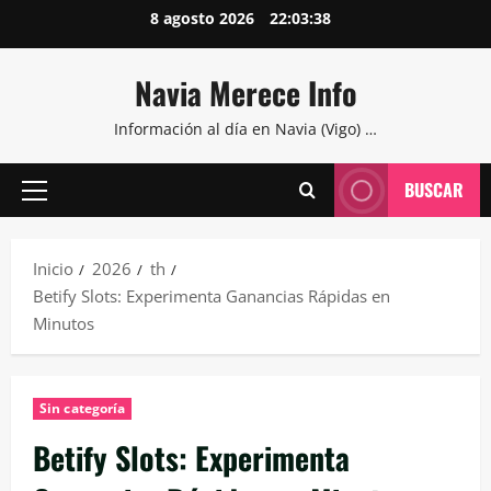
Saltar
8 agosto 2026
22:03:39
al
contenido
Navia Merece Info
Información al día en Navia (Vigo) …
BUSCAR
Menú
principal
Inicio
2026
th
Betify Slots: Experimenta Ganancias Rápidas en
Minutos
Sin categoría
Betify Slots: Experimenta