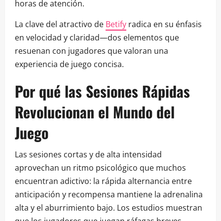
horas de atención.
La clave del atractivo de
Betify
radica en su énfasis
en velocidad y claridad—dos elementos que
resuenan con jugadores que valoran una
experiencia de juego concisa.
Por qué las Sesiones Rápidas
Revolucionan el Mundo del
Juego
Las sesiones cortas y de alta intensidad
aprovechan un ritmo psicológico que muchos
encuentran adictivo: la rápida alternancia entre
anticipación y recompensa mantiene la adrenalina
alta y el aburrimiento bajo. Los estudios muestran