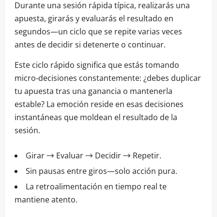
Durante una sesión rápida típica, realizarás una
apuesta, girarás y evaluarás el resultado en
segundos—un ciclo que se repite varias veces
antes de decidir si detenerte o continuar.
Este ciclo rápido significa que estás tomando
micro‑decisiones constantemente: ¿debes duplicar
tu apuesta tras una ganancia o mantenerla
estable? La emoción reside en esas decisiones
instantáneas que moldean el resultado de la
sesión.
Girar → Evaluar → Decidir → Repetir.
Sin pausas entre giros—solo acción pura.
La retroalimentación en tiempo real te
mantiene atento.