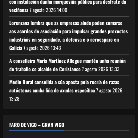
coa instalación dunha marquesiña pública para desfrute da
veciñanza
7 agosto 2026
14:00
Lorenzana lembra que as empresas aínda poden sumarse
aos acordos de asociación para impulsar grandes proxectos
industriais en seguridade, a defensa e o aeroespazo en
Galicia
7 agosto 2026
13:43
A conselleira María Martínez Allegue mantén unha reunión
de traballo co alcalde de Coristanco
7 agosto 2026
13:33
Medio Rural consolida a súa aposta pola recría de razas
autóctonas cunha liña de axudas específica
7 agosto 2026
13:28
FARO DE VIGO – GRAN VIGO