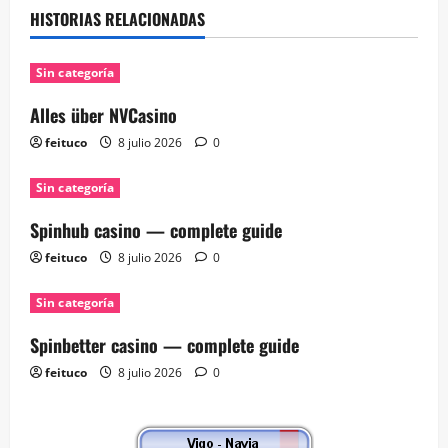
HISTORIAS RELACIONADAS
Sin categoría
Alles über NVCasino
feituco
8 julio 2026
0
Sin categoría
Spinhub casino — complete guide
feituco
8 julio 2026
0
Sin categoría
Spinbetter casino — complete guide
feituco
8 julio 2026
0