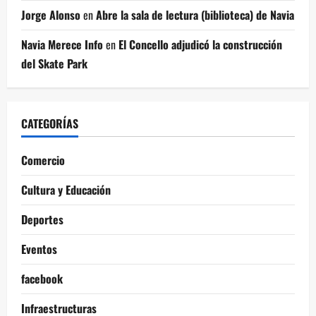
Jorge Alonso
en
Abre la sala de lectura (biblioteca) de Navia
Navia Merece Info
en
El Concello adjudicó la construcción
del Skate Park
CATEGORÍAS
Comercio
Cultura y Educación
Deportes
Eventos
facebook
Infraestructuras