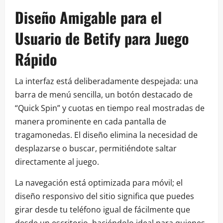
Diseño Amigable para el
Usuario de Betify para Juego
Rápido
La interfaz está deliberadamente despejada: una
barra de menú sencilla, un botón destacado de
“Quick Spin” y cuotas en tiempo real mostradas de
manera prominente en cada pantalla de
tragamonedas. El diseño elimina la necesidad de
desplazarse o buscar, permitiéndote saltar
directamente al juego.
La navegación está optimizada para móvil; el
diseño responsivo del sitio significa que puedes
girar desde tu teléfono igual de fácilmente que