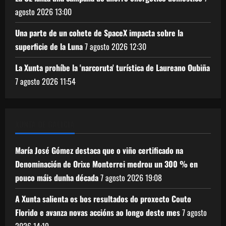
agosto 2026
13:00
Una parte de un cohete de SpaceX impacta sobre la
superficie de la Luna
7 agosto 2026
12:30
La Xunta prohíbe la 'narcoruta' turística de Laureano Oubiña
7 agosto 2026
11:54
XUNTA DE GALICIA
María José Gómez destaca que o viño certificado na
Denominación de Orixe Monterrei medrou un 300 % en
pouco máis dunha década
7 agosto 2026
19:08
A Xunta salienta os bos resultados do proxecto Couto
Florido e avanza novas accións ao longo deste mes
7 agosto