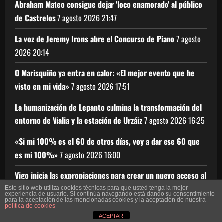
Abraham Mateo consigue dejar 'loco enamorado' al público
de Castrelos
7 agosto 2026
21:47
La voz de Jeremy Irons abre el Concurso de Piano
7 agosto
2026
20:14
O Marisquiño ya entra en calor: «El mejor evento que he
visto en mi vida»
7 agosto 2026
17:51
La humanización de Lepanto culmina la transformación del
entorno de Vialia y la estación de Urzáiz
7 agosto 2026
16:25
«Si mi 100% es el 60 de otros días, voy a dar ese 60 que
es mi 100%»
7 agosto 2026
16:00
Vigo inicia las expropiaciones para crear un nuevo acceso al
colegio Párroco Don Camilo
7 agosto 2026
15:29
Este sitio web utiliza cookies técnicas para que usted tenga la mejor
experiencia de usuario. Si continúa navegando está dando su consentimiento
para la aceptación de las mencionadas cookies y la aceptación de nuestra
política de cookies
O Marisquiño no entiende de edades: los inesperados
ACEPTAR