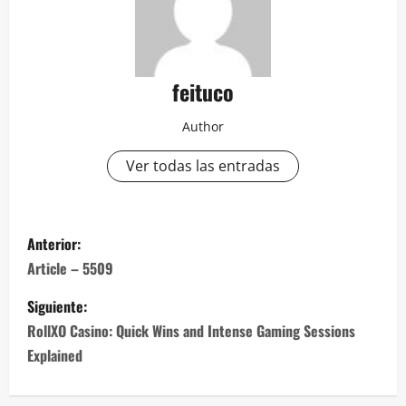
feituco
Author
Ver todas las entradas
Navegación
Anterior:
de
Article – 5509
entradas
Siguiente:
RollXO Casino: Quick Wins and Intense Gaming Sessions
Explained