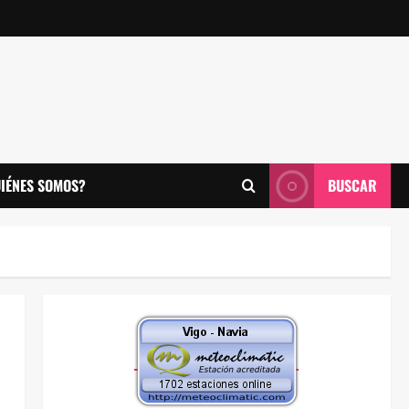
IÉNES SOMOS?
BUSCAR