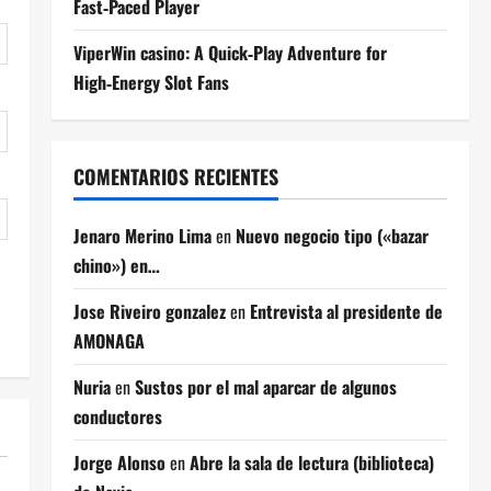
Fast‑Paced Player
ViperWin casino: A Quick‑Play Adventure for
High‑Energy Slot Fans
COMENTARIOS RECIENTES
Jenaro Merino Lima
en
Nuevo negocio tipo («bazar
chino») en…
Jose Riveiro gonzalez
en
Entrevista al presidente de
AMONAGA
Nuria
en
Sustos por el mal aparcar de algunos
conductores
Jorge Alonso
en
Abre la sala de lectura (biblioteca)