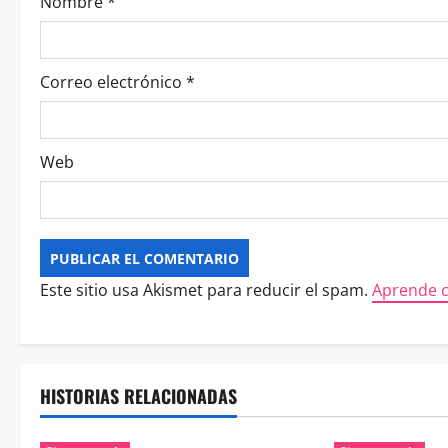
Nombre
*
Correo electrónico
*
Web
Este sitio usa Akismet para reducir el spam.
Aprende c
HISTORIAS RELACIONADAS