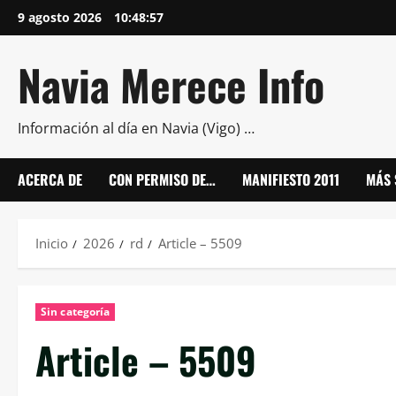
Saltar
9 agosto 2026
10:48:58
al
contenido
Navia Merece Info
Información al día en Navia (Vigo) …
ACERCA DE
CON PERMISO DE…
MANIFIESTO 2011
MÁS 
Inicio
2026
rd
Article – 5509
Sin categoría
Article – 5509