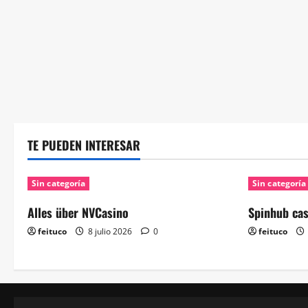
TE PUEDEN INTERESAR
Sin categoría
Sin categoría
Alles über NVCasino
Spinhub ca
feituco
8 julio 2026
0
feituco