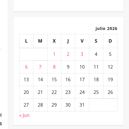
julio 2026
L
M
X
J
V
S
D
1
2
3
4
5
6
7
8
9
10
11
12
13
14
15
16
17
18
19
20
21
22
23
24
25
26
27
28
29
30
31
:
« Jun
s