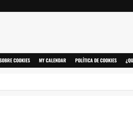
SOBRE COOKIES
MY CALENDAR
POLÍTICA DE COOKIES
¿QU