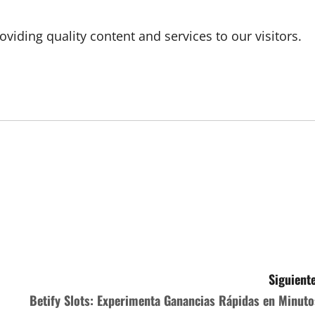
iding quality content and services to our visitors.
Siguiente
Betify Slots: Experimenta Ganancias Rápidas en Minuto