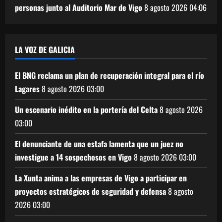
personas junto al Auditorio Mar de Vigo
8 agosto 2026
04:06
LA VOZ DE GALICIA
El BNG reclama un plan de recuperación integral para el río
Lagares
8 agosto 2026
03:00
Un escenario inédito en la portería del Celta
8 agosto 2026
03:00
El denunciante de una estafa lamenta que un juez no
investigue a 14 sospechosos en Vigo
8 agosto 2026
03:00
La Xunta anima a las empresas de Vigo a participar en
proyectos estratégicos de seguridad y defensa
8 agosto
2026
03:00