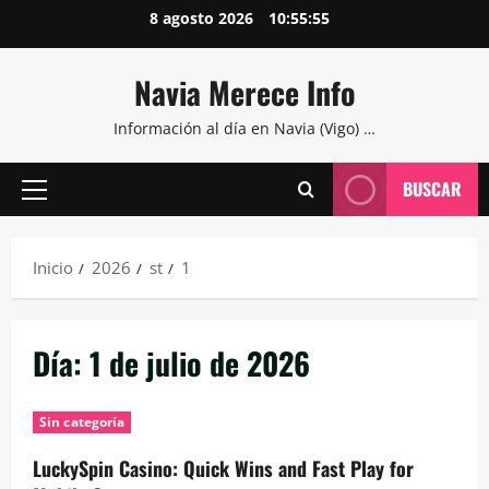
Saltar
8 agosto 2026
10:55:56
al
contenido
Navia Merece Info
Información al día en Navia (Vigo) …
BUSCAR
Menú
principal
Inicio
2026
st
1
Día:
1 de julio de 2026
Sin categoría
LuckySpin Casino: Quick Wins and Fast Play for