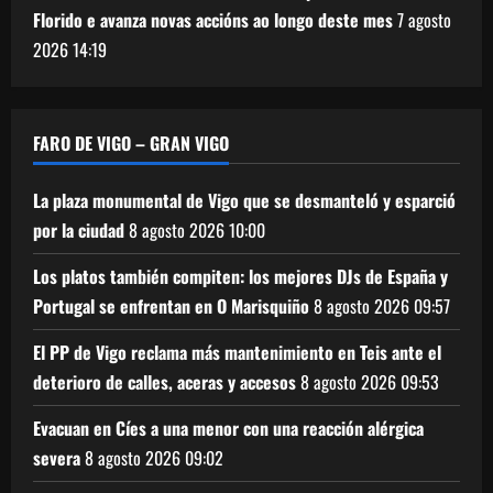
Florido e avanza novas accións ao longo deste mes
7 agosto
2026
14:19
FARO DE VIGO – GRAN VIGO
La plaza monumental de Vigo que se desmanteló y esparció
por la ciudad
8 agosto 2026
10:00
Los platos también compiten: los mejores DJs de España y
Portugal se enfrentan en O Marisquiño
8 agosto 2026
09:57
El PP de Vigo reclama más mantenimiento en Teis ante el
deterioro de calles, aceras y accesos
8 agosto 2026
09:53
Evacuan en Cíes a una menor con una reacción alérgica
severa
8 agosto 2026
09:02