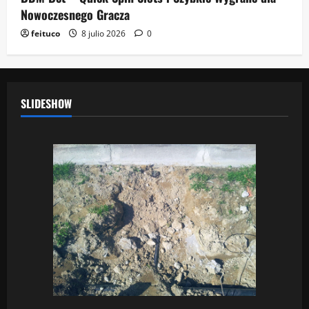
Nowoczesnego Gracza
feituco
8 julio 2026
0
SLIDESHOW