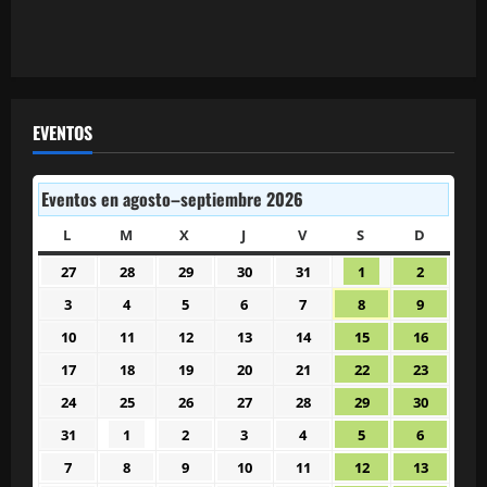
EVENTOS
Eventos en agosto–septiembre 2026
L
LUNES
M
MARTES
X
MIÉRCOLES
J
JUEVES
V
VIERNES
S
SÁBADO
D
DOMIN
27
28
29
30
31
1
2
27
28
29
30
31
1
2
julio
julio
julio
julio
julio
agosto
agosto
3
4
5
6
7
8
9
3
4
5
6
7
8
9
2026
2026
2026
2026
2026
2026
2026
agosto
agosto
agosto
agosto
agosto
agosto
agosto
10
11
12
13
14
15
16
10
11
12
13
14
15
16
2026
2026
2026
2026
2026
2026
2026
agosto
agosto
agosto
agosto
agosto
agosto
agosto
17
18
19
20
21
22
23
17
18
19
20
21
22
23
2026
2026
2026
2026
2026
2026
2026
agosto
agosto
agosto
agosto
agosto
agosto
agosto
24
25
26
27
28
29
30
24
25
26
27
28
29
30
2026
2026
2026
2026
2026
2026
2026
agosto
agosto
agosto
agosto
agosto
agosto
agosto
31
1
2
3
4
5
6
31
1
2
3
4
5
6
2026
2026
2026
2026
2026
2026
2026
agosto
septiembre
septiembre
septiembre
septiembre
septiembre
septiem
7
8
9
10
11
12
13
7
8
9
10
11
12
13
2026
2026
2026
2026
2026
2026
2026