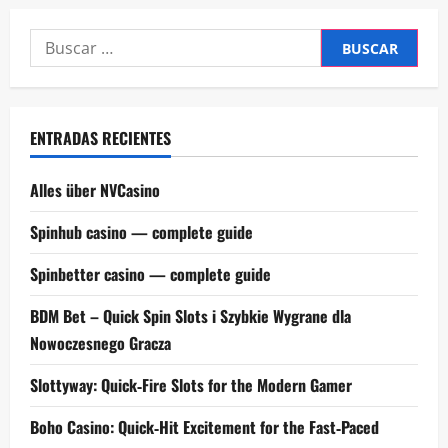
Buscar:
ENTRADAS RECIENTES
Alles über NVCasino
Spinhub casino — complete guide
Spinbetter casino — complete guide
BDM Bet – Quick Spin Slots i Szybkie Wygrane dla
Nowoczesnego Gracza
Slottyway: Quick‑Fire Slots for the Modern Gamer
Boho Casino: Quick‑Hit Excitement for the Fast‑Paced