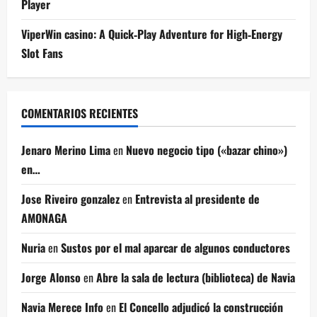
Player
ViperWin casino: A Quick‑Play Adventure for High‑Energy
Slot Fans
COMENTARIOS RECIENTES
Jenaro Merino Lima
en
Nuevo negocio tipo («bazar chino»)
en…
Jose Riveiro gonzalez
en
Entrevista al presidente de
AMONAGA
Nuria
en
Sustos por el mal aparcar de algunos conductores
Jorge Alonso
en
Abre la sala de lectura (biblioteca) de Navia
Navia Merece Info
en
El Concello adjudicó la construcción