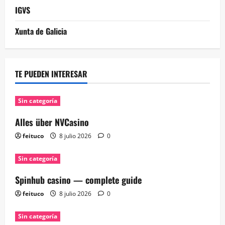
IGVS
Xunta de Galicia
TE PUEDEN INTERESAR
Sin categoría
Alles über NVCasino
feituco
8 julio 2026
0
Sin categoría
Spinhub casino — complete guide
feituco
8 julio 2026
0
Sin categoría