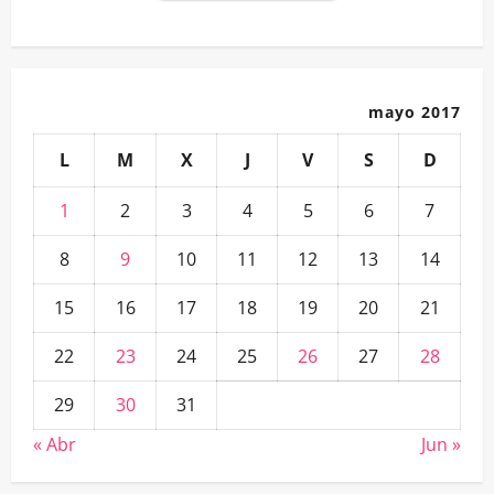
mayo 2017
L
M
X
J
V
S
D
1
2
3
4
5
6
7
8
9
10
11
12
13
14
15
16
17
18
19
20
21
22
23
24
25
26
27
28
29
30
31
« Abr
Jun »