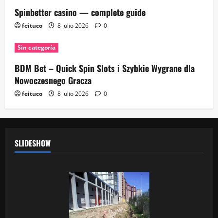
Spinbetter casino — complete guide
feituco
8 julio 2026
0
Sin categoría
BDM Bet – Quick Spin Slots i Szybkie Wygrane dla
Nowoczesnego Gracza
feituco
8 julio 2026
0
SLIDESHOW