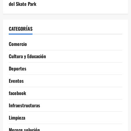
del Skate Park
CATEGORÍAS
Comercio
Cultura y Educación
Deportes
Eventos
facebook
Infraestructuras
Limpieza
Merece solución