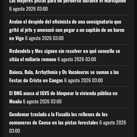
Las mejores pistas para no perderse durante el Marisquiño
6 agosto 2026
03:00
Avalan el despido del oficinista de una consignataria que
gritó al jefe y amenazó con pegar a un capitán de un barco
en Vigo
6 agosto 2026
03:00
Redondela y Mos siguen sin resolver en qué concello se
sitúa el miliario romano
6 agosto 2026
03:00
Baiuca, Bala, Arrhythmia y Os Vacalouras se suman a las
Festas do Cristo en Cangas
6 agosto 2026
03:00
El BNG acusa al IGVS de bloquear la vivienda pública en
Moaña
6 agosto 2026
03:00
Gondomar traslada a la Fiscalía los rellenos de los
comuneros de Couso en las pistas forestales
6 agosto 2026
03:00