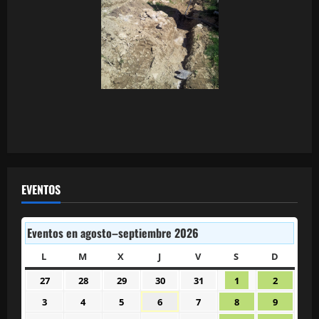
EVENTOS
Eventos en agosto–septiembre 2026
L
LUNES
M
MARTES
X
MIÉRCOLES
J
JUEVES
V
VIERNES
S
SÁBADO
D
DOMIN
27
28
29
30
31
1
2
27
28
29
30
31
1
2
julio
julio
julio
julio
julio
agosto
agosto
3
4
5
6
7
8
9
3
4
5
6
7
8
9
2026
2026
2026
2026
2026
2026
2026
agosto
agosto
agosto
agosto
agosto
agosto
agosto