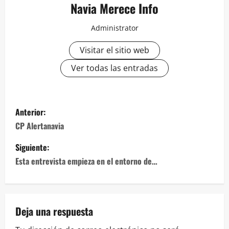
Navia Merece Info
Administrator
Visitar el sitio web
Ver todas las entradas
Navegación
Anterior:
de
CP Alertanavia
entradas
Siguiente:
Esta entrevista empieza en el entorno de…
Deja una respuesta