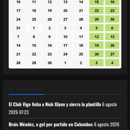
10
11
12
13
14
15
16
10
11
12
13
14
15
16
2026
2026
2026
2026
2026
2026
2026
agosto
agosto
agosto
agosto
agosto
agosto
agosto
17
18
19
20
21
22
23
17
18
19
20
21
22
23
2026
2026
2026
2026
2026
2026
2026
agosto
agosto
agosto
agosto
agosto
agosto
agosto
24
25
26
27
28
29
30
24
25
26
27
28
29
30
2026
2026
2026
2026
2026
2026
2026
agosto
agosto
agosto
agosto
agosto
agosto
agosto
31
1
2
3
4
5
6
31
1
2
3
4
5
6
2026
2026
2026
2026
2026
2026
2026
agosto
septiembre
septiembre
septiembre
septiembre
septiembre
septiem
7
8
9
10
11
12
13
7
8
9
10
11
12
13
2026
2026
2026
2026
2026
2026
2026
septiembre
septiembre
septiembre
septiembre
septiembre
septiembre
septiem
14
15
16
17
18
19
20
14
15
16
17
18
19
20
2026
2026
2026
2026
2026
2026
2026
septiembre
septiembre
septiembre
septiembre
septiembre
septiembre
septiem
21
22
23
24
25
26
27
21
22
23
24
25
26
27
2026
2026
2026
2026
2026
2026
2026
septiembre
septiembre
septiembre
septiembre
septiembre
septiembre
septiem
28
29
30
1
2
3
4
28
29
30
1
2
3
4
2026
2026
2026
2026
2026
2026
2026
septiembre
septiembre
septiembre
octubre
octubre
octubre
octubre
2026
2026
2026
2026
2026
2026
2026
ATLÁNTICO DIARIO
El Club Vigo ficha a Nick Glynn y cierra la plantilla
6 agosto
2026
07:23
Brais Méndez, a gol por partido en Columbus
6 agosto 2026