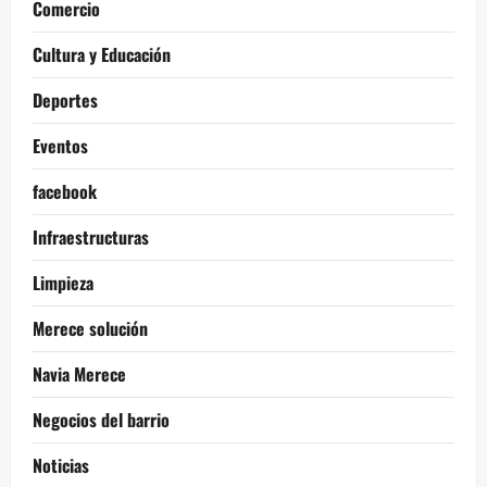
Comercio
Cultura y Educación
Deportes
Eventos
facebook
Infraestructuras
Limpieza
Merece solución
Navia Merece
Negocios del barrio
Noticias