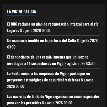
LA VOZ DE GALICIA
El BNG reclama un plan de recuperación integral para el río
Lagares
8 agosto 2026
03:00
Un escenario inédito en la portería del Celta
8 agosto 2026
03:00
El denunciante de una estafa lamenta que un juez no
investigue a 14 sospechosos en Vigo
8 agosto 2026
03:00
La Xunta anima a las empresas de Vigo a participar en
proyectos estratégicos de seguridad y defensa
8 agosto
2026
03:00
Las navieras de la ría de Vigo organizan servicios especiales
para ver las perseidas
8 agosto 2026
03:00