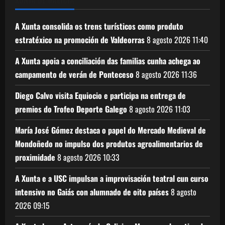
XUNTA DE GALICIA
A Xunta consolida os trens turísticos como produto
estratéxico na promoción de Valdeorras
8 agosto 2026
11:40
A Xunta apoia a conciliación das familias cunha achega ao
campamento de verán de Ponteceso
8 agosto 2026
11:36
Diego Calvo visita Equiocio e participa na entrega de
premios do Trofeo Deporte Galego
8 agosto 2026
11:03
María José Gómez destaca o papel do Mercado Medieval de
Mondoñedo no impulso dos produtos agroalimentarios de
proximidade
8 agosto 2026
10:33
A Xunta e a USC impulsan a improvisación teatral cun curso
intensivo no Gaiás con alumnado de oito países
8 agosto
2026
09:15