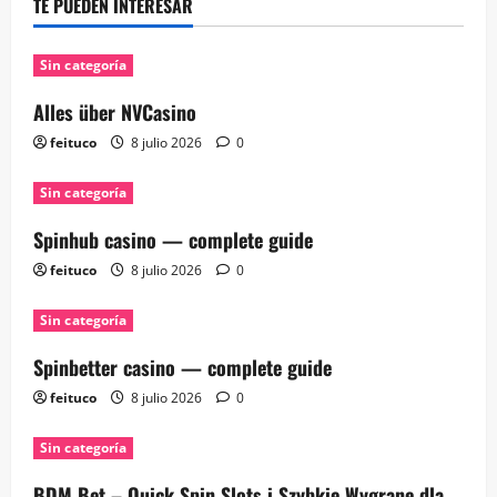
TE PUEDEN INTERESAR
Sin categoría
Alles über NVCasino
feituco
8 julio 2026
0
Sin categoría
Spinhub casino — complete guide
feituco
8 julio 2026
0
Sin categoría
Spinbetter casino — complete guide
feituco
8 julio 2026
0
Sin categoría
BDM Bet – Quick Spin Slots i Szybkie Wygrane dla