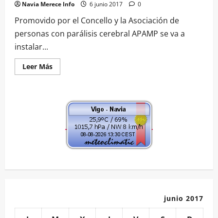
Navia Merece Info
6 junio 2017
0
Promovido por el Concello y la Asociación de
personas con parálisis cerebral APAMP se va a
instalar...
Leer
Leer Más
más
acerca
de
Promovido
por
el
Concello
y
la
Asociación…
junio 2017