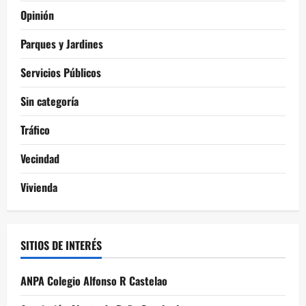
Opinión
Parques y Jardines
Servicios Públicos
Sin categoría
Tráfico
Vecindad
Vivienda
SITIOS DE INTERÉS
ANPA Colegio Alfonso R Castelao