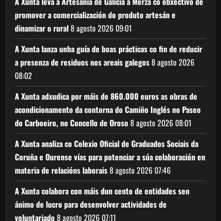
A Xunta leva a Artesanía de Galicia a Merza co obxectivo de
promover a comercialización do produto artesán e
dinamizar o rural
8 agosto 2026
09:01
A Xunta lanza unha guía de boas prácticas co fin de reducir
a presenza de residuos nos areais galegos
8 agosto 2026
08:02
A Xunta adxudica por máis de 860.000 euros as obras de
acondicionamento da contorna do Camiño Inglés no Paseo
do Carboeiro, no Concello de Oroso
8 agosto 2026
08:01
A Xunta analiza co Colexio Oficial de Graduados Sociais da
Coruña e Ourense vías para potenciar a súa colaboración en
materia de relacións laborais
8 agosto 2026
07:46
A Xunta colabora con máis dun cento de entidades sen
ánimo de lucro para desenvolver actividades de
voluntariado
8 agosto 2026
07:11