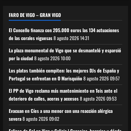
FARO DE VIGO – GRAN VIGO
El Concello finanza con 205.000 euros las 134 actuaciones
de las corales viguesas
8 agosto 2026
14:31
La plaza monumental de Vigo que se desmanteló y esparció
por la ciudad
8 agosto 2026
10:00
Los platos también compiten: los mejores DJs de España y
Portugal se enfrentan en O Marisquiño
8 agosto 2026
09:57
El PP de Vigo reclama más mantenimiento en Teis ante el
deterioro de calles, aceras y accesos
8 agosto 2026
09:53
Evacuan en Cíes a una menor con una reacción alérgica
severa
8 agosto 2026
09:02