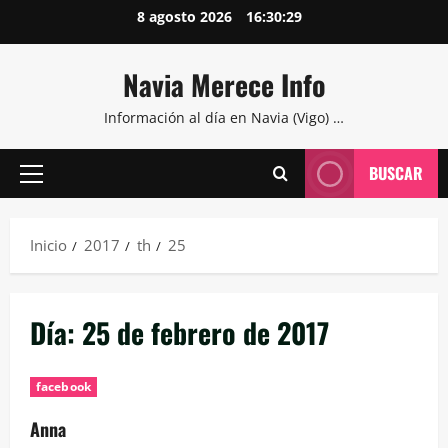
Saltar
8 agosto 2026
16:30:30
al
contenido
Navia Merece Info
Información al día en Navia (Vigo) …
BUSCAR
Menú
principal
Inicio
2017
th
25
Día:
25 de febrero de 2017
facebook
Anna