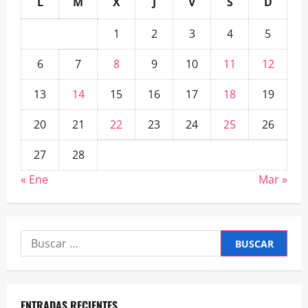
L
M
X
J
V
S
D
1
2
3
4
5
6
7
8
9
10
11
12
13
14
15
16
17
18
19
20
21
22
23
24
25
26
27
28
« Ene
Mar »
Buscar:
ENTRADAS RECIENTES