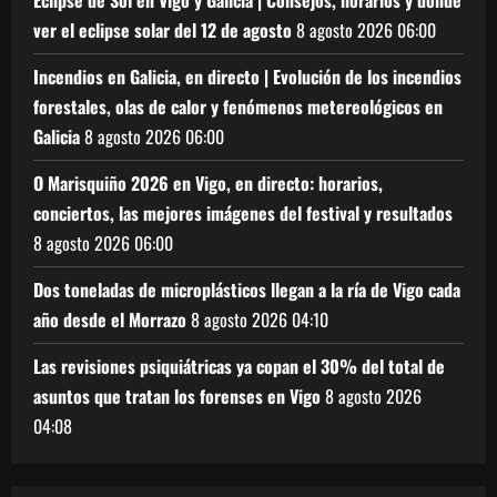
Eclipse de Sol en Vigo y Galicia | Consejos, horarios y dónde
ver el eclipse solar del 12 de agosto
8 agosto 2026
06:00
Incendios en Galicia, en directo | Evolución de los incendios
forestales, olas de calor y fenómenos metereológicos en
Galicia
8 agosto 2026
06:00
O Marisquiño 2026 en Vigo, en directo: horarios,
conciertos, las mejores imágenes del festival y resultados
8 agosto 2026
06:00
Dos toneladas de microplásticos llegan a la ría de Vigo cada
año desde el Morrazo
8 agosto 2026
04:10
Las revisiones psiquiátricas ya copan el 30% del total de
asuntos que tratan los forenses en Vigo
8 agosto 2026
04:08