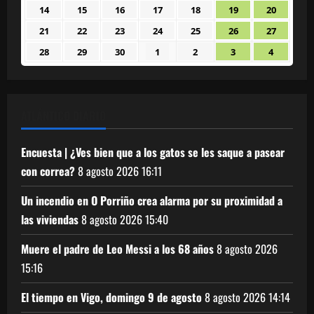
septiembre
septiembre
septiembre
septiembre
septiembre
septiembre
septiem
14
15
16
17
18
19
20
14
15
16
17
18
19
20
2026
2026
2026
2026
2026
2026
2026
septiembre
septiembre
septiembre
septiembre
septiembre
septiembre
septiem
21
22
23
24
25
26
27
21
22
23
24
25
26
27
2026
2026
2026
2026
2026
2026
2026
septiembre
septiembre
septiembre
septiembre
septiembre
septiembre
septiem
28
29
30
1
2
3
4
28
29
30
1
2
3
4
2026
2026
2026
2026
2026
2026
2026
septiembre
septiembre
septiembre
octubre
octubre
octubre
octubre
2026
2026
2026
2026
2026
2026
2026
ATLÁNTICO DIARIO
Encuesta | ¿Ves bien que a los gatos se les saque a pasear
con correa?
8 agosto 2026
16:11
Un incendio en O Porriño crea alarma por su proximidad a
las viviendas
8 agosto 2026
15:40
Muere el padre de Leo Messi a los 68 años
8 agosto 2026
15:16
El tiempo en Vigo, domingo 9 de agosto
8 agosto 2026
14:14