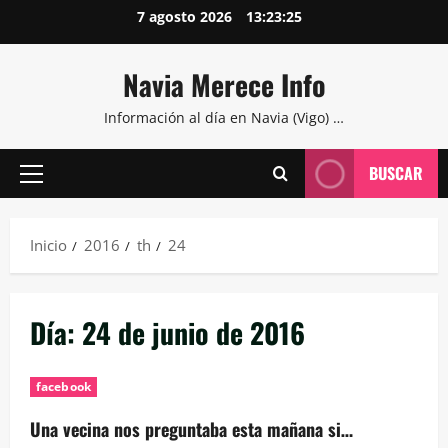
Saltar
7 agosto 2026
13:23:26
al
contenido
Navia Merece Info
Información al día en Navia (Vigo) …
BUSCAR
Menú
principal
Inicio
2016
th
24
Día:
24 de junio de 2016
facebook
Una vecina nos preguntaba esta mañana si…