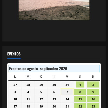
EVENTOS
Eventos en agosto–septiembre 2026
L
LUNES
M
MARTES
X
MIÉRCOLES
J
JUEVES
V
VIERNES
S
SÁBADO
D
DOMIN
27
28
29
30
31
1
2
27
28
29
30
31
1
2
julio
julio
julio
julio
julio
agosto
agosto
3
4
5
6
7
8
9
3
4
5
6
7
8
9
2026
2026
2026
2026
2026
2026
2026
agosto
agosto
agosto
agosto
agosto
agosto
agosto
10
11
12
13
14
15
16
10
11
12
13
14
15
16
2026
2026
2026
2026
2026
2026
2026
agosto
agosto
agosto
agosto
agosto
agosto
agosto
17
18
19
20
21
22
23
17
18
19
20
21
22
23