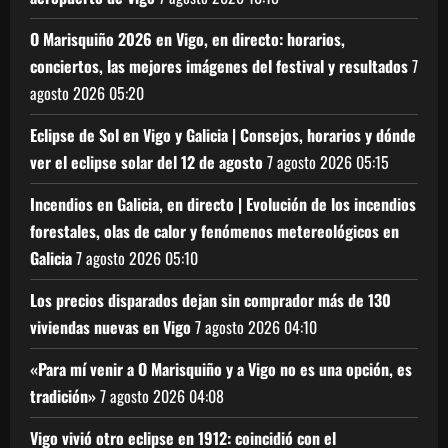
O Marisquiño 2026 en Vigo, en directo: horarios,
conciertos, las mejores imágenes del festival y resultados
7
agosto 2026
05:20
Eclipse de Sol en Vigo y Galicia | Consejos, horarios y dónde
ver el eclipse solar del 12 de agosto
7 agosto 2026
05:15
Incendios en Galicia, en directo | Evolución de los incendios
forestales, olas de calor y fenómenos metereológicos en
Galicia
7 agosto 2026
05:10
Los precios disparados dejan sin comprador más de 130
viviendas nuevas en Vigo
7 agosto 2026
04:10
«Para mí venir a O Marisquiño y a Vigo no es una opción, es
tradición»
7 agosto 2026
04:08
Vigo vivió otro eclipse en 1912: coincidió con el