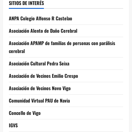
SITIOS DE INTERÉS
ANPA Colegio Alfonso R Castelao
Asociación Alento de Daño Cerebral
Asociación APAMP de familias de personas con parálisis
cerebral
Asociación Cultural Pedra Seixa
Asociación de Vecinos Emilio Crespo
Asociación de Vecinos Novo Vigo
Comunidad Virtual PAU de Navia
Concello de Vigo
IGVS