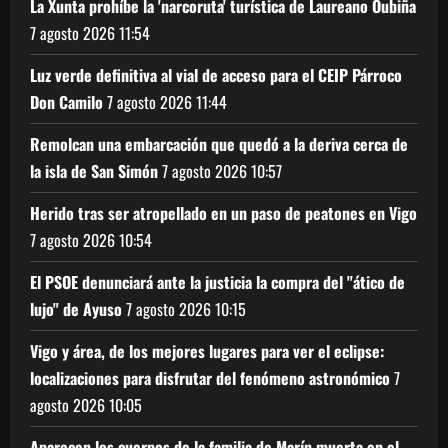
La Xunta prohíbe la 'narcoruta' turística de Laureano Oubiña
7 agosto 2026
11:54
Luz verde definitiva al vial de acceso para el CEIP Párroco
Don Camilo
7 agosto 2026
11:44
Remolcan una embarcación que quedó a la deriva cerca de
la isla de San Simón
7 agosto 2026
10:57
Herido tras ser atropellado en un paso de peatones en Vigo
7 agosto 2026
10:54
El PSOE denunciará ante la justicia la compra del "ático de
lujo" de Ayuso
7 agosto 2026
10:15
Vigo y área, de los mejores lugares para ver el eclipse:
localizaciones para disfrutar del fenómeno astronómico
7
agosto 2026
10:05
Aparecen los cuerpos de la familia de Marín muerta en el