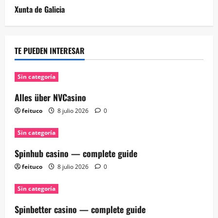
Xunta de Galicia
TE PUEDEN INTERESAR
Sin categoría
Alles über NVCasino
feituco
8 julio 2026
0
Sin categoría
Spinhub casino — complete guide
feituco
8 julio 2026
0
Sin categoría
Spinbetter casino — complete guide