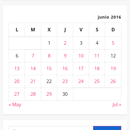
junio 2016
L
M
X
J
V
S
D
1
2
3
4
5
6
7
8
9
10
11
12
13
14
15
16
17
18
19
20
21
22
23
24
25
26
27
28
29
30
« May
Jul »
Buscar: