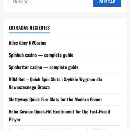
ENTRADAS RECIENTES
Alles über NVCasino
Spinhub casino — complete guide
Spinbetter casino — complete guide
BDM Bet – Quick Spin Slots i Szybkie Wygrane dla
Nowoczesnego Gracza
Slottyway: Quick‑Fire Slots for the Modern Gamer
Boho Casino: Quick‑Hit Excitement for the Fast‑Paced
Player