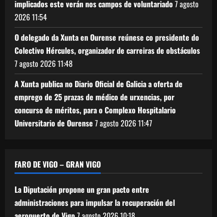
implicados este verán nos campos de voluntariado
7 agosto
2026
11:54
O delegado da Xunta en Ourense reúnese co presidente do
Colectivo Hércules, organizador de carreiras de obstáculos
7 agosto 2026
11:48
A Xunta publica no Diario Oficial de Galicia a oferta de
emprego de 25 prazas de médico de urxencias, por
concurso de méritos, para o Complexo Hospitalario
Universitario de Ourense
7 agosto 2026
11:47
FARO DE VIGO – GRAN VIGO
La Diputación propone un gran pacto entre
administraciones para impulsar la recuperación del
aeropuerto de Vigo
7 agosto 2026
10:18