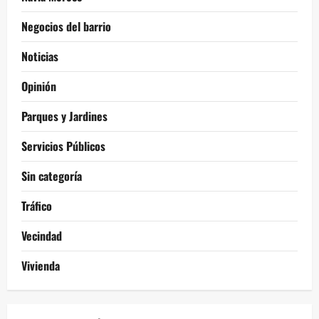
Negocios del barrio
Noticias
Opinión
Parques y Jardines
Servicios Públicos
Sin categoría
Tráfico
Vecindad
Vivienda