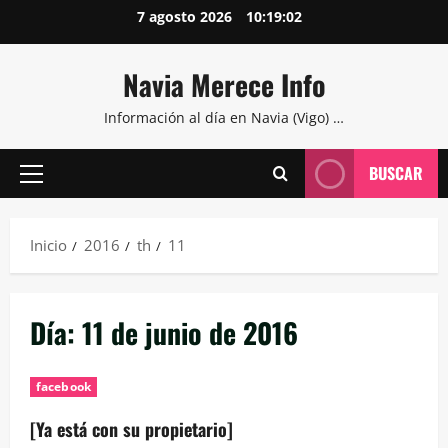
Saltar
7 agosto 2026
10:19:03
al
contenido
Navia Merece Info
Información al día en Navia (Vigo) …
BUSCAR
Menú
principal
Inicio
2016
th
11
Día:
11 de junio de 2016
facebook
[Ya está con su propietario]