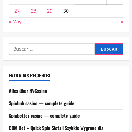
27
28
29
30
« May
Jul »
Buscar:
ENTRADAS RECIENTES
Alles über NVCasino
Spinhub casino — complete guide
Spinbetter casino — complete guide
BDM Bet – Quick Spin Slots i Szybkie Wygrane dla