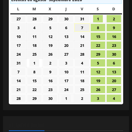
L
LUNES
M
MARTES
X
MIÉRCOLES
J
JUEVES
V
VIERNES
S
SÁBADO
D
DOMIN
27
28
29
30
31
1
2
27
28
29
30
31
1
2
julio
julio
julio
julio
julio
agosto
agosto
3
4
5
6
7
8
9
3
4
5
6
7
8
9
2026
2026
2026
2026
2026
2026
2026
agosto
agosto
agosto
agosto
agosto
agosto
agosto
10
11
12
13
14
15
16
10
11
12
13
14
15
16
2026
2026
2026
2026
2026
2026
2026
agosto
agosto
agosto
agosto
agosto
agosto
agosto
17
18
19
20
21
22
23
17
18
19
20
21
22
23
2026
2026
2026
2026
2026
2026
2026
agosto
agosto
agosto
agosto
agosto
agosto
agosto
24
25
26
27
28
29
30
24
25
26
27
28
29
30
2026
2026
2026
2026
2026
2026
2026
agosto
agosto
agosto
agosto
agosto
agosto
agosto
31
1
2
3
4
5
6
31
1
2
3
4
5
6
2026
2026
2026
2026
2026
2026
2026
agosto
septiembre
septiembre
septiembre
septiembre
septiembre
septiem
7
8
9
10
11
12
13
7
8
9
10
11
12
13
2026
2026
2026
2026
2026
2026
2026
septiembre
septiembre
septiembre
septiembre
septiembre
septiembre
septiem
14
15
16
17
18
19
20
14
15
16
17
18
19
20
2026
2026
2026
2026
2026
2026
2026
septiembre
septiembre
septiembre
septiembre
septiembre
septiembre
septiem
21
22
23
24
25
26
27
21
22
23
24
25
26
27
2026
2026
2026
2026
2026
2026
2026
septiembre
septiembre
septiembre
septiembre
septiembre
septiembre
septiem
28
29
30
1
2
3
4
28
29
30
1
2
3
4
2026
2026
2026
2026
2026
2026
2026
septiembre
septiembre
septiembre
octubre
octubre
octubre
octubre
2026
2026
2026
2026
2026
2026
2026
ATLÁNTICO DIARIO