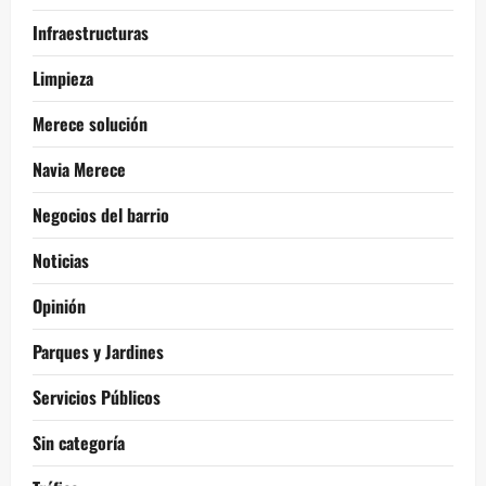
Infraestructuras
Limpieza
Merece solución
Navia Merece
Negocios del barrio
Noticias
Opinión
Parques y Jardines
Servicios Públicos
Sin categoría