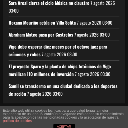
Sara Areal cierra el ciclo Música no claustro
7 agosto 2026
03:00
Roxana Mouriño actúa en Villa Solita
7 agosto 2026
03:00
Abraham Mateo pasa por Castrelos
7 agosto 2026
03:00
Vigo debe esperar diez meses por el octavo juez para
crímenes y robos
7 agosto 2026
03:00
El proyecto Sparc y la planta de chips fotónicos de Vigo
movilizan 110 millones de inversión
7 agosto 2026
03:00
Samil se transforma en una ciudad dedicada a los deportes
de acción
7 agosto 2026
03:00
Este sitio web utiliza cookies técnicas para que usted tenga la mejor
experiencia de usuario. Si continúa navegando está dando su consentimiento
Copyright © Todos los derechos reservados.
|
para la aceptación de las mencionadas cookies y la aceptación de nuestra
política de cookies
MoreNews
por AF themes.
ACEPTAR