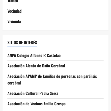
Tráfico
Vecindad
Vivienda
SITIOS DE INTERÉS
ANPA Colegio Alfonso R Castelao
Asociación Alento de Daño Cerebral
Asociación APAMP de familias de personas con parálisis
cerebral
Asociación Cultural Pedra Seixa
Asociación de Vecinos Emilio Crespo