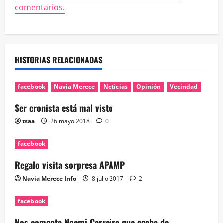
comentarios.
HISTORIAS RELACIONADAS
facebook
Navia Merece
Noticias
Opinión
Vecindad
Ser cronista está mal visto
tsaa
26 mayo 2018
0
facebook
Regalo visita sorpresa APAMP
Navia Merece Info
8 julio 2017
2
facebook
Nos comenta Noemi Carreira que acaba de…