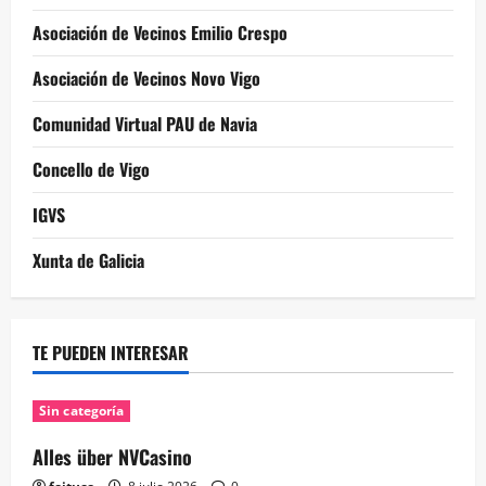
Asociación de Vecinos Emilio Crespo
Asociación de Vecinos Novo Vigo
Comunidad Virtual PAU de Navia
Concello de Vigo
IGVS
Xunta de Galicia
TE PUEDEN INTERESAR
Sin categoría
Alles über NVCasino