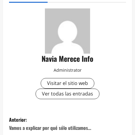
Navia Merece Info
Administrator
Visitar el sitio web
Ver todas las entradas
Navegación
Anterior:
de
Vamos a explicar por qué sólo utilizamos…