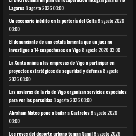
Lagares
8 agosto 2026
03:00
Un escenario inédito en la portería del Celta
8 agosto 2026
03:00
El denunciante de una estafa lamenta que un juez no
investigue a 14 sospechosos en Vigo
8 agosto 2026
03:00
La Xunta anima a las empresas de Vigo a participar en
proyectos estratégicos de seguridad y defensa
8 agosto
2026
03:00
Las navieras de la ría de Vigo organizan servicios especiales
para ver las perseidas
8 agosto 2026
03:00
Abraham Mateo pone a bailar a Castrelos
8 agosto 2026
03:00
Los reyes del deporte urbano toman Samil
8 agosto 2026