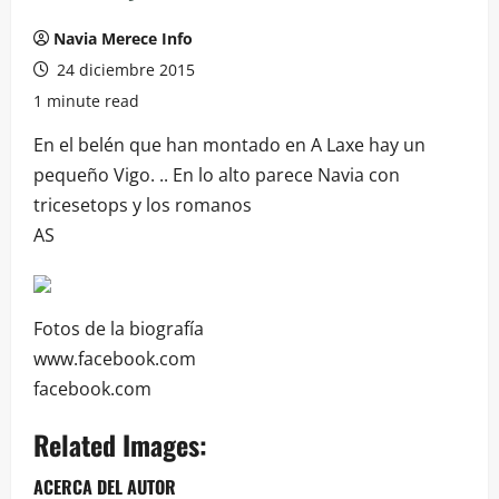
Navia Merece Info
24 diciembre 2015
1 minute read
En el belén que han montado en A Laxe hay un
pequeño Vigo. .. En lo alto parece Navia con
tricesetops y los romanos
AS
Fotos de la biografía
www.facebook.com
facebook.com
Related Images:
ACERCA DEL AUTOR