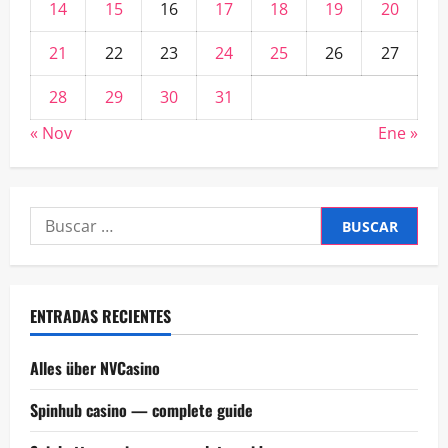
14
15
16
17
18
19
20
21
22
23
24
25
26
27
28
29
30
31
« Nov
Ene »
Buscar:
ENTRADAS RECIENTES
Alles über NVCasino
Spinhub casino — complete guide