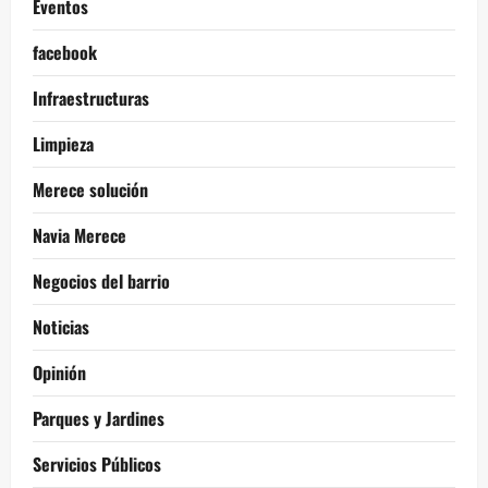
Eventos
facebook
Infraestructuras
Limpieza
Merece solución
Navia Merece
Negocios del barrio
Noticias
Opinión
Parques y Jardines
Servicios Públicos