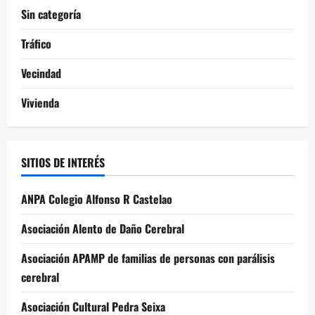
Sin categoría
Tráfico
Vecindad
Vivienda
SITIOS DE INTERÉS
ANPA Colegio Alfonso R Castelao
Asociación Alento de Daño Cerebral
Asociación APAMP de familias de personas con parálisis
cerebral
Asociación Cultural Pedra Seixa