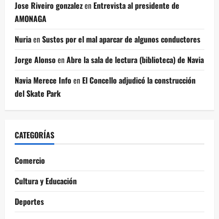
Jose Riveiro gonzalez
en
Entrevista al presidente de
AMONAGA
Nuria
en
Sustos por el mal aparcar de algunos conductores
Jorge Alonso
en
Abre la sala de lectura (biblioteca) de Navia
Navia Merece Info
en
El Concello adjudicó la construcción
del Skate Park
CATEGORÍAS
Comercio
Cultura y Educación
Deportes