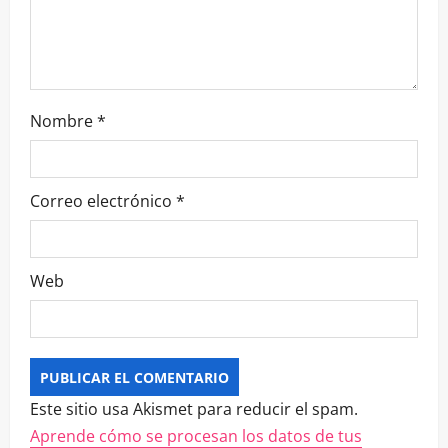
Nombre
*
Correo electrónico
*
Web
Este sitio usa Akismet para reducir el spam.
Aprende cómo se procesan los datos de tus