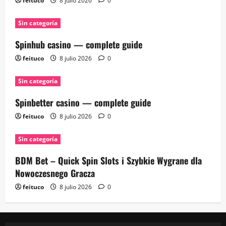
feituco
8 julio 2026
0
Sin categoría
Spinhub casino — complete guide
feituco
8 julio 2026
0
Sin categoría
Spinbetter casino — complete guide
feituco
8 julio 2026
0
Sin categoría
BDM Bet – Quick Spin Slots i Szybkie Wygrane dla
Nowoczesnego Gracza
feituco
8 julio 2026
0