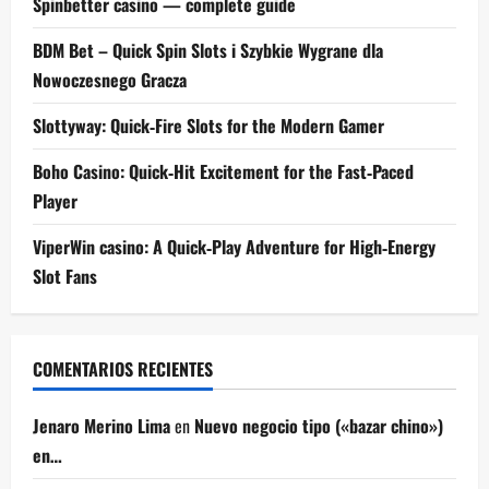
Spinbetter casino — complete guide
BDM Bet – Quick Spin Slots i Szybkie Wygrane dla
Nowoczesnego Gracza
Slottyway: Quick‑Fire Slots for the Modern Gamer
Boho Casino: Quick‑Hit Excitement for the Fast‑Paced
Player
ViperWin casino: A Quick‑Play Adventure for High‑Energy
Slot Fans
COMENTARIOS RECIENTES
Jenaro Merino Lima
en
Nuevo negocio tipo («bazar chino»)
en…