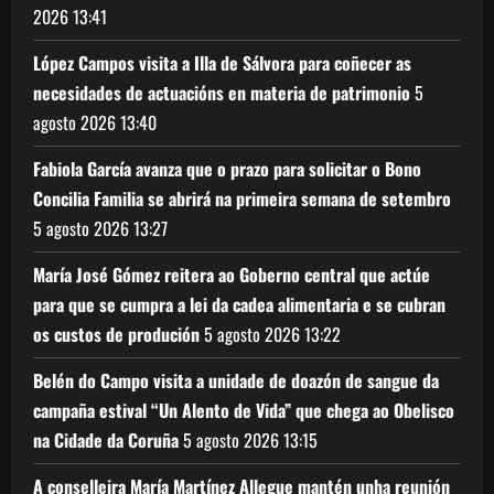
2026
13:41
López Campos visita a Illa de Sálvora para coñecer as
necesidades de actuacións en materia de patrimonio
5
agosto 2026
13:40
Fabiola García avanza que o prazo para solicitar o Bono
Concilia Familia se abrirá na primeira semana de setembro
5 agosto 2026
13:27
María José Gómez reitera ao Goberno central que actúe
para que se cumpra a lei da cadea alimentaria e se cubran
os custos de produción
5 agosto 2026
13:22
Belén do Campo visita a unidade de doazón de sangue da
campaña estival “Un Alento de Vida” que chega ao Obelisco
na Cidade da Coruña
5 agosto 2026
13:15
A conselleira María Martínez Allegue mantén unha reunión