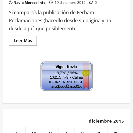
Navia Merece Info
19 diciembre 2015
0
Si compartís la publicación de Ferbam
Reclamaciones (hacedlo desde su página y no
desde aquí, que posiblemente...
Leer
Leer Más
más
acerca
de
Si
compartís
la
publicación
de
Ferbam…
diciembre 2015