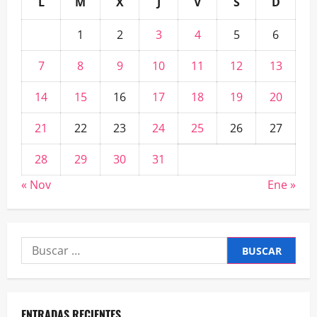
L
M
X
J
V
S
D
1
2
3
4
5
6
7
8
9
10
11
12
13
14
15
16
17
18
19
20
21
22
23
24
25
26
27
28
29
30
31
« Nov
Ene »
Buscar:
ENTRADAS RECIENTES