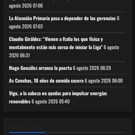
agosto 2026
07:06
La Atención Primaria pasa a depender de las gerencias
6
agosto 2026
07:03
Claudio Giráldez: “Vienen a Italia los que física y
mentalmente están más cerca de iniciar la Liga”
6 agosto
2026
06:31
Hugo González arranca la puerta
6 agosto 2026
06:29
As Cunchas, 10 años de comida casera
6 agosto 2026
06:00
Vigo, a la cabeza en ayudas para impulsar energías
renovables
6 agosto 2026
05:40
XUNTA DE GALICIA