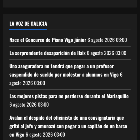
LA VOZ DE GALICIA
Nace el Concurso de Piano Vigo júnior
6 agosto 2026
03:00
La sorprendente desaparición de Ilaix
6 agosto 2026
03:00
Una aseguradora no tendrá que pagar a un profesor
suspendido de sueldo por molestar a alumnos en Vigo
6
agosto 2026
03:00
Las mejores pistas para no perderse durante el Marisquiño
6 agosto 2026
03:00
Avalan el despido del oficinista de una consignataria que
gritó al jefe y amenazó con pegar a un capitán de un barco
en Vigo
6 agosto 2026
03:00