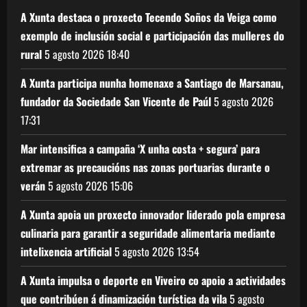
A Xunta destaca o proxecto Tecendo Soños da Veiga como
exemplo de inclusión social e participación das mulleres do
rural
5 agosto 2026
18:40
A Xunta participa nunha homenaxe a Santiago de Marsanau,
fundador da Sociedade San Vicente de Paúl
5 agosto 2026
17:31
Mar intensifica a campaña ‘X unha costa + segura’ para
extremar as precaucións nas zonas portuarias durante o
verán
5 agosto 2026
15:06
A Xunta apoia un proxecto innovador liderado pola empresa
culinaria para garantir a seguridade alimentaria mediante
intelixencia artificial
5 agosto 2026
13:54
A Xunta impulsa o deporte en Viveiro co apoio a actividades
que contribúen á dinamización turística da vila
5 agosto