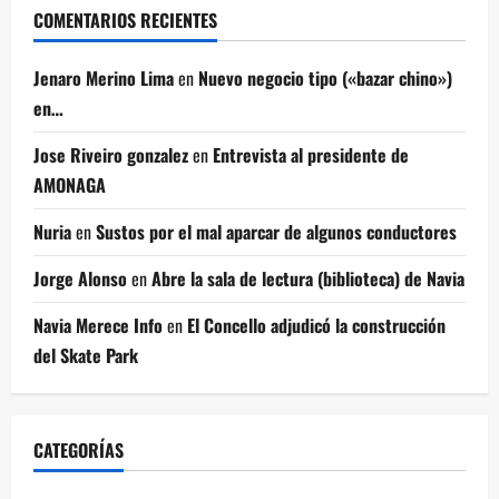
COMENTARIOS RECIENTES
Jenaro Merino Lima
en
Nuevo negocio tipo («bazar chino»)
en…
Jose Riveiro gonzalez
en
Entrevista al presidente de
AMONAGA
Nuria
en
Sustos por el mal aparcar de algunos conductores
Jorge Alonso
en
Abre la sala de lectura (biblioteca) de Navia
Navia Merece Info
en
El Concello adjudicó la construcción
del Skate Park
CATEGORÍAS