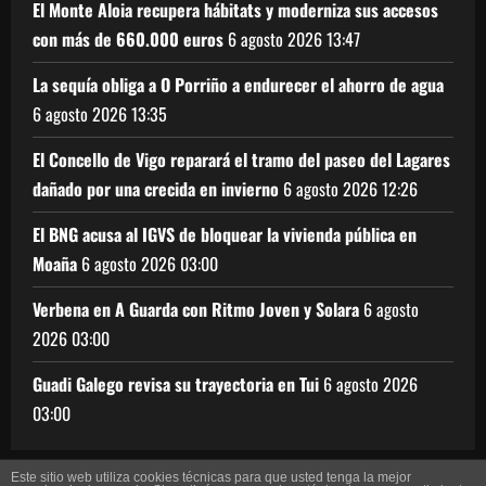
El Monte Aloia recupera hábitats y moderniza sus accesos
con más de 660.000 euros
6 agosto 2026
13:47
La sequía obliga a O Porriño a endurecer el ahorro de agua
6 agosto 2026
13:35
El Concello de Vigo reparará el tramo del paseo del Lagares
dañado por una crecida en invierno
6 agosto 2026
12:26
El BNG acusa al IGVS de bloquear la vivienda pública en
Moaña
6 agosto 2026
03:00
Verbena en A Guarda con Ritmo Joven y Solara
6 agosto
2026
03:00
Guadi Galego revisa su trayectoria en Tui
6 agosto 2026
03:00
Este sitio web utiliza cookies técnicas para que usted tenga la mejor