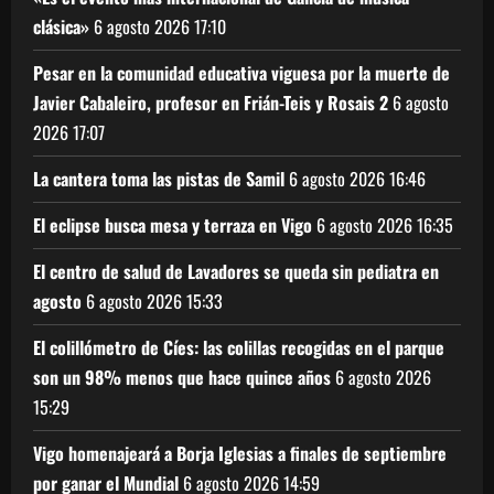
clásica»
6 agosto 2026
17:10
Pesar en la comunidad educativa viguesa por la muerte de
Javier Cabaleiro, profesor en Frián-Teis y Rosais 2
6 agosto
2026
17:07
La cantera toma las pistas de Samil
6 agosto 2026
16:46
El eclipse busca mesa y terraza en Vigo
6 agosto 2026
16:35
El centro de salud de Lavadores se queda sin pediatra en
agosto
6 agosto 2026
15:33
El colillómetro de Cíes: las colillas recogidas en el parque
son un 98% menos que hace quince años
6 agosto 2026
15:29
Vigo homenajeará a Borja Iglesias a finales de septiembre
por ganar el Mundial
6 agosto 2026
14:59