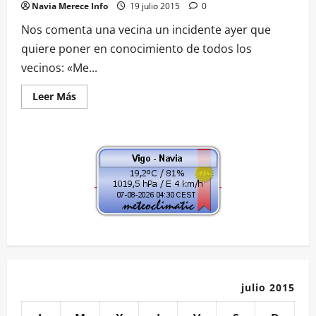
Navia Merece Info
19 julio 2015
0
Nos comenta una vecina un incidente ayer que
quiere poner en conocimiento de todos los
vecinos: «Me...
Leer
Leer Más
más
acerca
de
Nos
comenta
una
vecina
un
incidente
ayer…
julio 2015