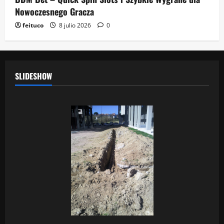
Nowoczesnego Gracza
feituco
8 julio 2026
0
SLIDESHOW