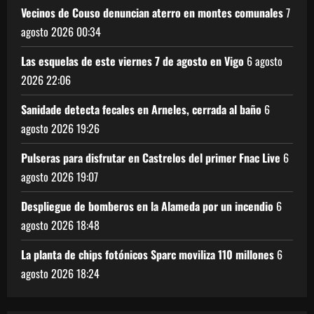
Vecinos de Couso denuncian aterro en montes comunales
7
agosto 2026
00:34
Las esquelas de este viernes 7 de agosto en Vigo
6 agosto
2026
22:06
Sanidade detecta fecales en Arneles, cerrada al baño
6
agosto 2026
19:26
Pulseras para disfrutar en Castrelos del primer Fnac Live
6
agosto 2026
19:07
Despliegue de bomberos en la Alameda por un incendio
6
agosto 2026
18:48
La planta de chips fotónicos Sparc moviliza 110 millones
6
agosto 2026
18:24