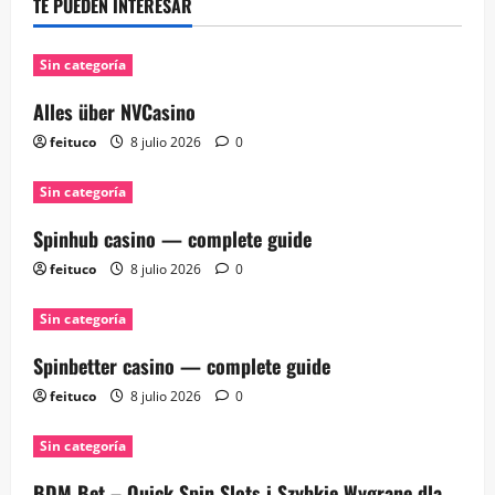
TE PUEDEN INTERESAR
Sin categoría
Alles über NVCasino
feituco
8 julio 2026
0
Sin categoría
Spinhub casino — complete guide
feituco
8 julio 2026
0
Sin categoría
Spinbetter casino — complete guide
feituco
8 julio 2026
0
Sin categoría
BDM Bet – Quick Spin Slots i Szybkie Wygrane dla