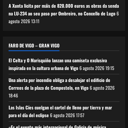
A Xunta licita por máis de 820.000 euros as obras da senda
na LU-234 ao seu paso por Ombreiro, no Concello de Lugo
6
agosto 2026
13:11
FARO DE VIGO – GRAN VIGO
El Celta y O Marisquiño lanzan una camiseta exclusiva
inspirada en la cultura urbana de Vigo
6 agosto 2026
19:15
Una alerta por incendio obliga a desalojar el edificio de
Correos de la plaza de Compostela, en Vigo
6 agosto 2026
18:46
Las Islas Cíes cuelgan el cartel de lleno por tierra y mar
para el día del eclipse
6 agosto 2026
17:57
«Es el evento más internacional de Galicia de música