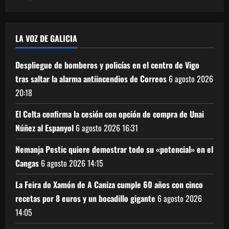
LA VOZ DE GALICIA
Despliegue de bomberos y policías en el centro de Vigo
tras saltar la alarma antiincendios de Correos
6 agosto 2026
20:18
El Celta confirma la cesión con opción de compra de Unai
Núñez al Espanyol
6 agosto 2026
16:31
Nemanja Pestic quiere demostrar todo su «potencial» en el
Cangas
6 agosto 2026
14:15
La Feira do Xamón de A Caniza cumple 60 años con cinco
recetas por 8 euros y un bocadillo gigante
6 agosto 2026
14:05