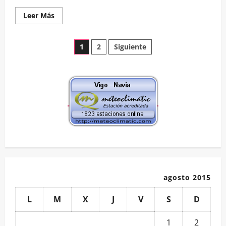
Leer
Leer Más
más
acerca
de
Paginación
Imágenes
1
2
Siguiente
del
centro
de
deportivo
«Mais
que…
entradas
agosto 2015
L
M
X
J
V
S
D
1
2