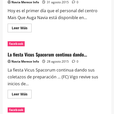
Navia Merece Info
31 agosto 2015
0
Hoy es el primer día que el personal del centro
Mais Que Auga Navia está disponible en...
Leer
Leer Más
más
acerca
de
Hoy
facebook
es
el
primer
La fiesta Vicus Spacorum continua dando…
día
que
Navia Merece Info
28 agosto 2015
0
el
personal
La fiesta Vicus Spacorum continua dando sus
del…
coletazos de preparación … (FC) Vigo revive sus
inicios de...
Leer
Leer Más
más
acerca
de
La
facebook
fiesta