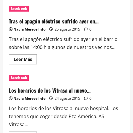
de
Gran
facebook
expectación
en
la
Tras el apagón eléctrico sufrido ayer en…
apertura
de
Navia Merece Info
25 agosto 2015
0
i…
Tras el apagón eléctrico sufrido ayer en el barrio
sobre las 14:00 h algunos de nuestros vecinos...
Leer
Leer Más
más
acerca
de
Tras
facebook
el
apagón
eléctrico
Los horarios de los Vitrasa al nuevo…
sufrido
ayer
Navia Merece Info
24 agosto 2015
0
en…
Los horarios de los Vitrasa al nuevo hospital. Los
tenemos que coger desde Pza América. AS
Vitrasa...