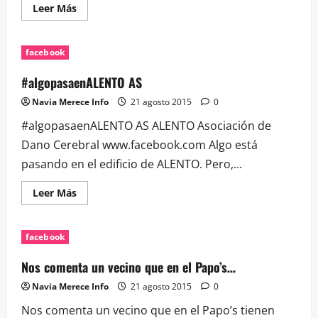
Leer
Leer Más
más
acerca
de
Los
facebook
horarios
de
los
#algopasaenALENTO AS
Vitrasa
al
Navia Merece Info
21 agosto 2015
0
nuevo…
#algopasaenALENTO AS ALENTO Asociación de
Dano Cerebral www.facebook.com Algo está
pasando en el edificio de ALENTO. Pero,...
Leer
Leer Más
más
acerca
de
#algopasaenALENTO
facebook
AS
Nos comenta un vecino que en el Papo’s…
Navia Merece Info
21 agosto 2015
0
Nos comenta un vecino que en el Papo’s tienen