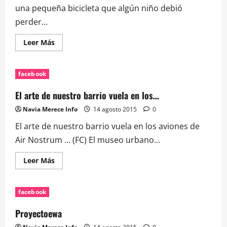
una pequeña bicicleta que algún niño debió
perder...
Leer
Leer Más
más
acerca
de
Nos
facebook
comenta
un
vecino
El arte de nuestro barrio vuela en los…
que
en
Navia Merece Info
14 agosto 2015
0
el
Papo’s…
El arte de nuestro barrio vuela en los aviones de
Air Nostrum … (FC) El museo urbano...
Leer
Leer Más
más
acerca
de
El
facebook
arte
de
nuestro
Proyectoewa
barrio
vuela