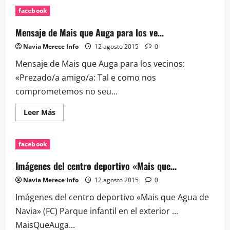
El
facebook
nuevo
centro
deportivo
Mensaje de Mais que Auga para los ve…
de
Navia
Navia Merece Info
12 agosto 2015
0
abre
la…
Mensaje de Mais que Auga para los vecinos:
«Prezado/a amigo/a: Tal e como nos
comprometemos no seu...
Leer
Leer Más
más
acerca
de
Mensaje
facebook
de
Mais
que
Imágenes del centro deportivo «Mais que…
Auga
para
Navia Merece Info
12 agosto 2015
0
los
ve…
Imágenes del centro deportivo «Mais que Agua de
Navia» (FC) Parque infantil en el exterior …
MaisQueAuga...