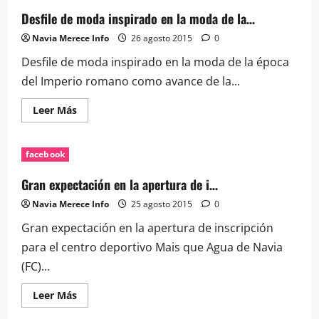
Vicus
Spacorum
Desfile de moda inspirado en la moda de la…
continua
dando…
Navia Merece Info
26 agosto 2015
0
Desfile de moda inspirado en la moda de la época
del Imperio romano como avance de la...
Leer
Leer Más
más
acerca
de
Desfile
facebook
de
moda
inspirado
Gran expectación en la apertura de i…
en
la
Navia Merece Info
25 agosto 2015
0
moda
de
Gran expectación en la apertura de inscripción
la…
para el centro deportivo Mais que Agua de Navia
(FC)...
Leer
Leer Más
más
acerca