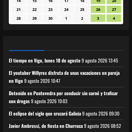
14
15
16
17
18
19
20
14
15
16
17
18
19
20
2026
2026
2026
2026
2026
2026
2026
septiembre
septiembre
septiembre
septiembre
septiembre
septiembre
septiem
21
22
23
24
25
26
27
21
22
23
24
25
26
27
2026
2026
2026
2026
2026
2026
2026
septiembre
septiembre
septiembre
septiembre
septiembre
septiembre
septiem
28
29
30
1
2
3
4
28
29
30
1
2
3
4
2026
2026
2026
2026
2026
2026
2026
septiembre
septiembre
septiembre
octubre
octubre
octubre
octubre
2026
2026
2026
2026
2026
2026
2026
ATLÁNTICO DIARIO
El tiempo en Vigo, lunes 10 de agosto
9 agosto 2026
13:45
El youtuber Willyrex disfruta de unas vacaciones en pareja
en Vigo
9 agosto 2026
10:47
Detenido en Pontevedra por conducir sin carné y traficar
con drogas
9 agosto 2026
10:03
El eclipse del siglo que cruzará Galicia
9 agosto 2026
09:30
Javier Ambrossi, de fiesta en Churruca
9 agosto 2026
08:52