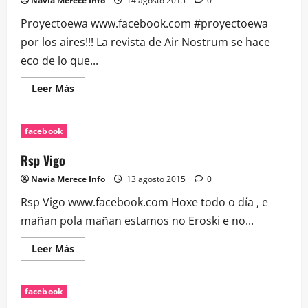
Navia Merece Info
14 agosto 2015
0
en
los…
Proyectoewa www.facebook.com #proyectoewa
por los aires!!! La revista de Air Nostrum se hace
eco de lo que...
Leer
Leer Más
más
acerca
de
Proyectoewa
facebook
Rsp Vigo
Navia Merece Info
13 agosto 2015
0
Rsp Vigo www.facebook.com Hoxe todo o día , e
mañan pola mañan estamos no Eroski e no...
Leer
Leer Más
más
acerca
de
Rsp
facebook
Vigo