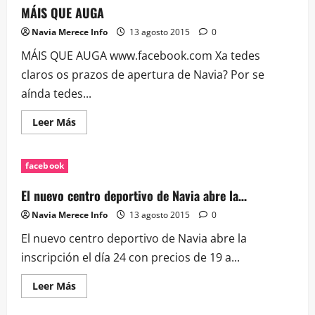
MÁIS QUE AUGA
Navia Merece Info
13 agosto 2015
0
MÁIS QUE AUGA www.facebook.com Xa tedes
claros os prazos de apertura de Navia? Por se
aínda tedes...
Leer
Leer Más
más
acerca
de
MÁIS
facebook
QUE
AUGA
El nuevo centro deportivo de Navia abre la…
Navia Merece Info
13 agosto 2015
0
El nuevo centro deportivo de Navia abre la
inscripción el día 24 con precios de 19 a...
Leer
Leer Más
más
acerca
de