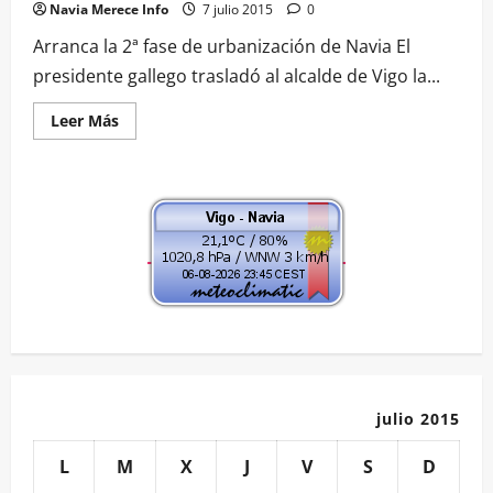
Navia Merece Info
7 julio 2015
0
Arranca la 2ª fase de urbanización de Navia El
presidente gallego trasladó al alcalde de Vigo la...
Leer
Leer Más
más
acerca
de
Arranca
la
2ª
fase
de
urbanización
de…
julio 2015
L
M
X
J
V
S
D