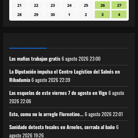
septiembre
septiembre
septiembre
septiembre
septiembre
septiembre
septiem
21
22
23
24
25
26
27
21
22
23
24
25
26
27
2026
2026
2026
2026
2026
2026
2026
septiembre
septiembre
septiembre
septiembre
septiembre
septiembre
septiem
28
29
30
1
2
3
4
28
29
30
1
2
3
4
2026
2026
2026
2026
2026
2026
2026
septiembre
septiembre
septiembre
octubre
octubre
octubre
octubre
2026
2026
2026
2026
2026
2026
2026
ATLÁNTICO DIARIO
Las mafias trabajan gratis
6 agosto 2026
23:00
La Diputación impulsa el Centro Logístico del Salnés en
Ribadumia
6 agosto 2026
22:39
Las esquelas de este viernes 7 de agosto en Vigo
6 agosto
2026
22:06
Esto, como no lo arregle Florentino...
6 agosto 2026
22:01
Sanidade detecta fecales en Arneles, cerrada al baño
6
agosto 2026
19:26