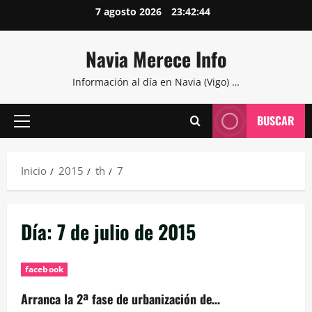
Saltar
7 agosto 2026
23:42:45
al
contenido
Navia Merece Info
Información al día en Navia (Vigo) …
BUSCAR
Menú
principal
Inicio
2015
th
7
Día:
7 de julio de 2015
facebook
Arranca la 2ª fase de urbanización de…