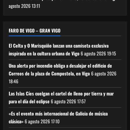
agosto 2026
13:11
FARO DE VIGO – GRAN VIGO
El Celta y O Marisquiño lanzan una camiseta exclusiva
inspirada en la cultura urbana de Vigo
6 agosto 2026
19:15
Una alerta por incendio obliga a desalojar el edificio de
Correos de la plaza de Compostela, en Vigo
6 agosto 2026
18:46
Las Islas Cíes cuelgan el cartel de lleno por tierra y mar
para el día del eclipse
6 agosto 2026
17:57
«Es el evento más internacional de Galicia de música
clásica»
6 agosto 2026
17:10