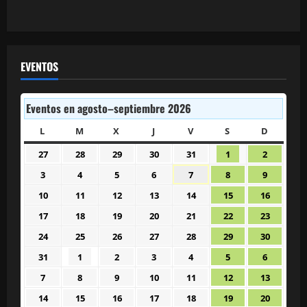
EVENTOS
Eventos en agosto–septiembre 2026
L
LUNES
M
MARTES
X
MIÉRCOLES
J
JUEVES
V
VIERNES
S
SÁBADO
D
DOMIN
27
28
29
30
31
1
2
27
28
29
30
31
1
2
julio
julio
julio
julio
julio
agosto
agosto
3
4
5
6
7
8
9
3
4
5
6
7
8
9
2026
2026
2026
2026
2026
2026
2026
agosto
agosto
agosto
agosto
agosto
agosto
agosto
10
11
12
13
14
15
16
10
11
12
13
14
15
16
2026
2026
2026
2026
2026
2026
2026
agosto
agosto
agosto
agosto
agosto
agosto
agosto
17
18
19
20
21
22
23
17
18
19
20
21
22
23
2026
2026
2026
2026
2026
2026
2026
agosto
agosto
agosto
agosto
agosto
agosto
agosto
24
25
26
27
28
29
30
24
25
26
27
28
29
30
2026
2026
2026
2026
2026
2026
2026
agosto
agosto
agosto
agosto
agosto
agosto
agosto
31
1
2
3
4
5
6
31
1
2
3
4
5
6
2026
2026
2026
2026
2026
2026
2026
agosto
septiembre
septiembre
septiembre
septiembre
septiembre
septiem
7
8
9
10
11
12
13
7
8
9
10
11
12
13
2026
2026
2026
2026
2026
2026
2026
septiembre
septiembre
septiembre
septiembre
septiembre
septiembre
septiem
14
15
16
17
18
19
20
14
15
16
17
18
19
20
2026
2026
2026
2026
2026
2026
2026