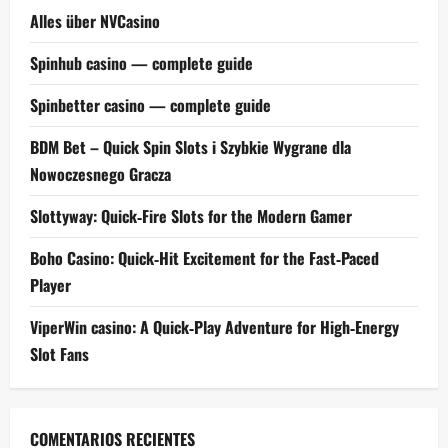
Alles über NVCasino
Spinhub casino — complete guide
Spinbetter casino — complete guide
BDM Bet – Quick Spin Slots i Szybkie Wygrane dla
Nowoczesnego Gracza
Slottyway: Quick‑Fire Slots for the Modern Gamer
Boho Casino: Quick‑Hit Excitement for the Fast‑Paced
Player
ViperWin casino: A Quick‑Play Adventure for High‑Energy
Slot Fans
COMENTARIOS RECIENTES