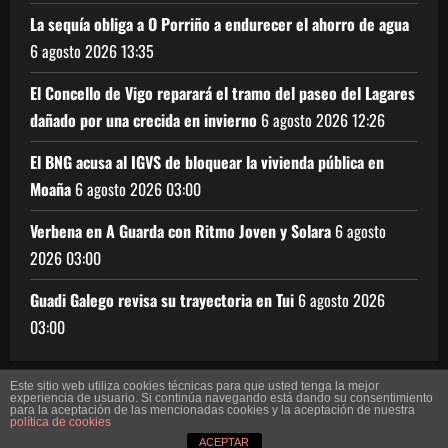
La sequía obliga a O Porriño a endurecer el ahorro de agua
6 agosto 2026
13:35
El Concello de Vigo reparará el tramo del paseo del Lagares
dañado por una crecida en invierno
6 agosto 2026
12:26
El BNG acusa al IGVS de bloquear la vivienda pública en
Moaña
6 agosto 2026
03:00
Verbena en A Guarda con Ritmo Joven y Solara
6 agosto
2026
03:00
Guadi Galego revisa su trayectoria en Tui
6 agosto 2026
03:00
Este sitio web utiliza cookies técnicas para que usted tenga la mejor
experiencia de usuario. Si continúa navegando está dando su consentimiento
Copyright © Todos los derechos reservados.
|
para la aceptación de las mencionadas cookies y la aceptación de nuestra
política de cookies
MoreNews
por AF themes.
ACEPTAR