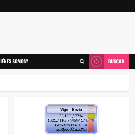
IÉNES SOMOS?
BUSCAR