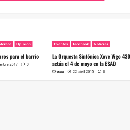
Merece
Opinión
Eventos
facebook
Noticias
ros para el barrio
La Orquesta Sinfónica Xove Vigo 43
actúa el 4 de mayo en la ESAD
embre 2017
0
tsaa
22 abril 2015
0