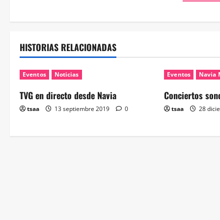
HISTORIAS RELACIONADAS
Eventos
Noticias
Eventos
Navia 
TVG en directo desde Navia
Conciertos sono
tsaa
13 septiembre 2019
0
tsaa
28 dici