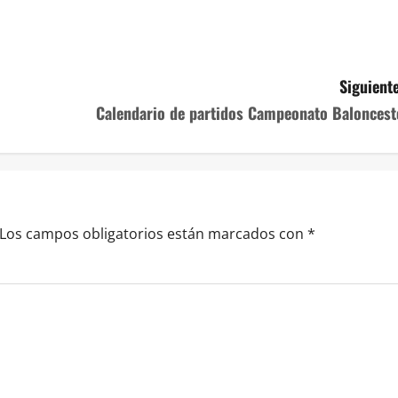
Siguiente
Calendario de partidos Campeonato Baloncest
Los campos obligatorios están marcados con
*