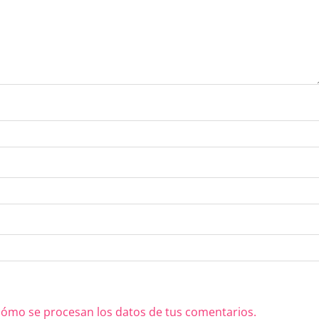
ómo se procesan los datos de tus comentarios.