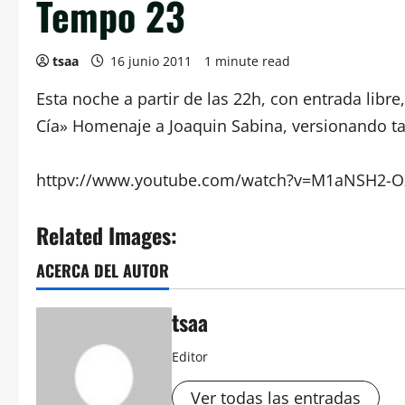
Tempo 23
tsaa
16 junio 2011
1 minute read
Esta noche a partir de las 22h, con entrada libr
Cía» Homenaje a Joaquin Sabina, versionando t
httpv://www.youtube.com/watch?v=M1aNSH2-O
Related Images:
ACERCA DEL AUTOR
tsaa
Editor
Ver todas las entradas