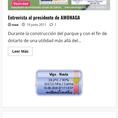
Vecindad
Entrevista al presidente de AMONAGA
tsaa
19 junio 2011
1
Durante la construcción del parque y con el fin de
dotarlo de una utilidad más allá del...
Leer
Leer Más
más
acerca
de
Entrevista
al
presidente
de
AMONAGA