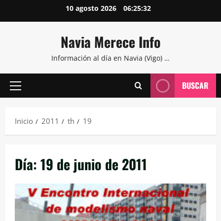
Saltar
10 agosto 2026
06:25:33
al
contenido
Navia Merece Info
Información al día en Navia (Vigo) …
BUSCAR
Menú
principal
Inicio
2011
th
19
Día:
19 de junio de 2011