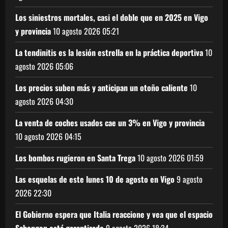
Los siniestros mortales, casi el doble que en 2025 en Vigo
y provincia
10 agosto 2026
05:21
La tendinitis es la lesión estrella en la práctica deportiva
10
agosto 2026
05:06
Los precios suben más y anticipan un otoño caliente
10
agosto 2026
04:30
La venta de coches usados cae un 3% en Vigo y provincia
10 agosto 2026
04:15
Los bombos rugieron en Santa Trega
10 agosto 2026
01:59
Las esquelas de este lunes 10 de agosto en Vigo
9 agosto
2026
22:30
El Gobierno espera que Italia reaccione y vea que el espacio
Schengen está garantizado
9 agosto 2026
18:34