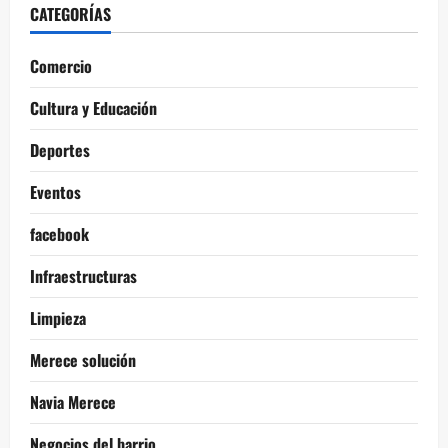
CATEGORÍAS
Comercio
Cultura y Educación
Deportes
Eventos
facebook
Infraestructuras
Limpieza
Merece solución
Navia Merece
Negocios del barrio