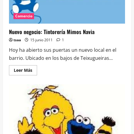
Comercio
Nuevo negocio: Tintorería Mimos Navia
tsaa
15 junio 2011
1
Hoy ha abierto sus puertas un nuevo local en el
barrio. Ubicado en los bajos de Teixugueiras...
Leer
Leer Más
más
acerca
de
Nuevo
negocio:
Tintorería
Mimos
Navia