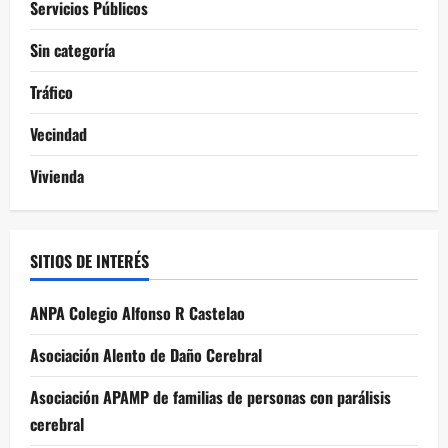
Servicios Públicos
Sin categoría
Tráfico
Vecindad
Vivienda
SITIOS DE INTERÉS
ANPA Colegio Alfonso R Castelao
Asociación Alento de Daño Cerebral
Asociación APAMP de familias de personas con parálisis
cerebral