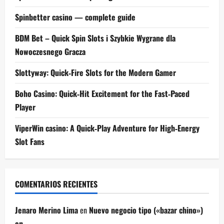
Spinbetter casino — complete guide
BDM Bet – Quick Spin Slots i Szybkie Wygrane dla
Nowoczesnego Gracza
Slottyway: Quick‑Fire Slots for the Modern Gamer
Boho Casino: Quick‑Hit Excitement for the Fast‑Paced
Player
ViperWin casino: A Quick‑Play Adventure for High‑Energy
Slot Fans
COMENTARIOS RECIENTES
Jenaro Merino Lima
en
Nuevo negocio tipo («bazar chino»)
en…