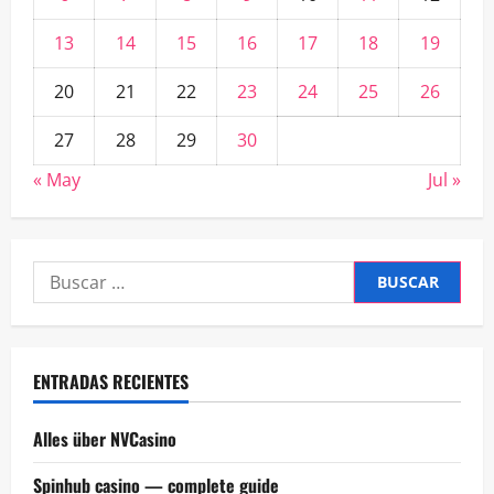
13
14
15
16
17
18
19
20
21
22
23
24
25
26
27
28
29
30
« May
Jul »
Buscar:
ENTRADAS RECIENTES
Alles über NVCasino
Spinhub casino — complete guide