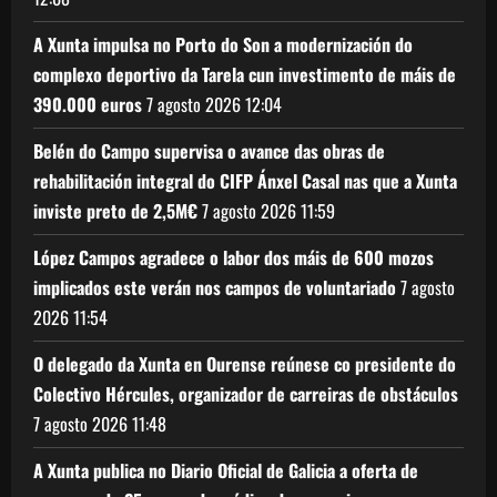
A Xunta impulsa no Porto do Son a modernización do
complexo deportivo da Tarela cun investimento de máis de
390.000 euros
7 agosto 2026
12:04
Belén do Campo supervisa o avance das obras de
rehabilitación integral do CIFP Ánxel Casal nas que a Xunta
inviste preto de 2,5M€
7 agosto 2026
11:59
López Campos agradece o labor dos máis de 600 mozos
implicados este verán nos campos de voluntariado
7 agosto
2026
11:54
O delegado da Xunta en Ourense reúnese co presidente do
Colectivo Hércules, organizador de carreiras de obstáculos
7 agosto 2026
11:48
A Xunta publica no Diario Oficial de Galicia a oferta de