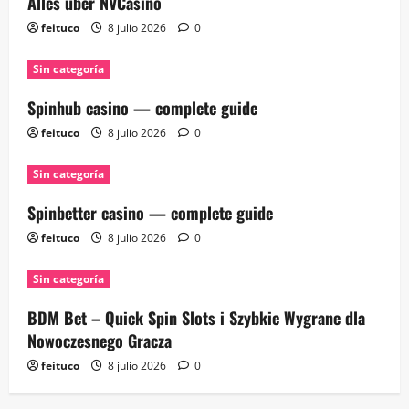
Alles über NVCasino
feituco
8 julio 2026
0
Sin categoría
Spinhub casino — complete guide
feituco
8 julio 2026
0
Sin categoría
Spinbetter casino — complete guide
feituco
8 julio 2026
0
Sin categoría
BDM Bet – Quick Spin Slots i Szybkie Wygrane dla
Nowoczesnego Gracza
feituco
8 julio 2026
0