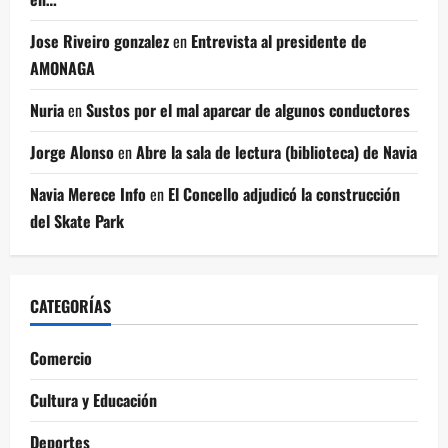
Jose Riveiro gonzalez
en
Entrevista al presidente de
AMONAGA
Nuria
en
Sustos por el mal aparcar de algunos conductores
Jorge Alonso
en
Abre la sala de lectura (biblioteca) de Navia
Navia Merece Info
en
El Concello adjudicó la construcción
del Skate Park
CATEGORÍAS
Comercio
Cultura y Educación
Deportes