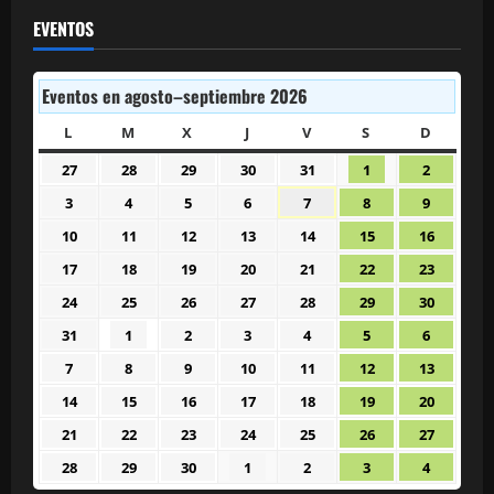
EVENTOS
Eventos en agosto–septiembre 2026
L
LUNES
M
MARTES
X
MIÉRCOLES
J
JUEVES
V
VIERNES
S
SÁBADO
D
DOMIN
27
28
29
30
31
1
2
27
28
29
30
31
1
2
julio
julio
julio
julio
julio
agosto
agosto
3
4
5
6
7
8
9
3
4
5
6
7
8
9
2026
2026
2026
2026
2026
2026
2026
agosto
agosto
agosto
agosto
agosto
agosto
agosto
10
11
12
13
14
15
16
10
11
12
13
14
15
16
2026
2026
2026
2026
2026
2026
2026
agosto
agosto
agosto
agosto
agosto
agosto
agosto
17
18
19
20
21
22
23
17
18
19
20
21
22
23
2026
2026
2026
2026
2026
2026
2026
agosto
agosto
agosto
agosto
agosto
agosto
agosto
24
25
26
27
28
29
30
24
25
26
27
28
29
30
2026
2026
2026
2026
2026
2026
2026
agosto
agosto
agosto
agosto
agosto
agosto
agosto
31
1
2
3
4
5
6
31
1
2
3
4
5
6
2026
2026
2026
2026
2026
2026
2026
agosto
septiembre
septiembre
septiembre
septiembre
septiembre
septiem
7
8
9
10
11
12
13
7
8
9
10
11
12
13
2026
2026
2026
2026
2026
2026
2026
septiembre
septiembre
septiembre
septiembre
septiembre
septiembre
septiem
14
15
16
17
18
19
20
14
15
16
17
18
19
20
2026
2026
2026
2026
2026
2026
2026
septiembre
septiembre
septiembre
septiembre
septiembre
septiembre
septiem
21
22
23
24
25
26
27
21
22
23
24
25
26
27
2026
2026
2026
2026
2026
2026
2026
septiembre
septiembre
septiembre
septiembre
septiembre
septiembre
septiem
28
29
30
1
2
3
4
28
29
30
1
2
3
4
2026
2026
2026
2026
2026
2026
2026
septiembre
septiembre
septiembre
octubre
octubre
octubre
octubre