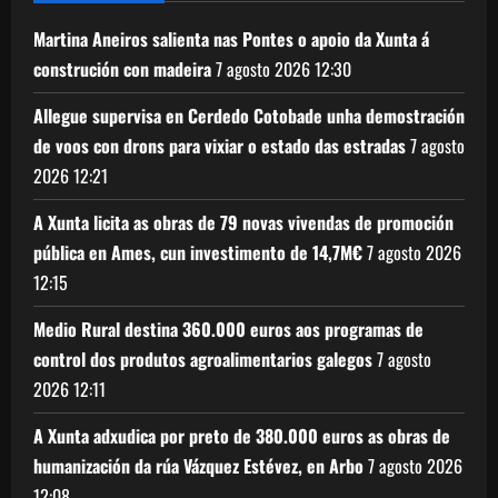
Martina Aneiros salienta nas Pontes o apoio da Xunta á
construción con madeira
7 agosto 2026
12:30
Allegue supervisa en Cerdedo Cotobade unha demostración
de voos con drons para vixiar o estado das estradas
7 agosto
2026
12:21
A Xunta licita as obras de 79 novas vivendas de promoción
pública en Ames, cun investimento de 14,7M€
7 agosto 2026
12:15
Medio Rural destina 360.000 euros aos programas de
control dos produtos agroalimentarios galegos
7 agosto
2026
12:11
A Xunta adxudica por preto de 380.000 euros as obras de
humanización da rúa Vázquez Estévez, en Arbo
7 agosto 2026
12:08