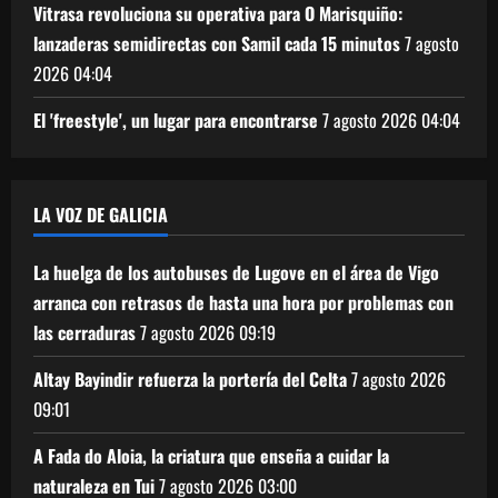
Vitrasa revoluciona su operativa para O Marisquiño:
lanzaderas semidirectas con Samil cada 15 minutos
7 agosto
2026
04:04
El 'freestyle', un lugar para encontrarse
7 agosto 2026
04:04
LA VOZ DE GALICIA
La huelga de los autobuses de Lugove en el área de Vigo
arranca con retrasos de hasta una hora por problemas con
las cerraduras
7 agosto 2026
09:19
Altay Bayindir refuerza la portería del Celta
7 agosto 2026
09:01
A Fada do Aloia, la criatura que enseña a cuidar la
naturaleza en Tui
7 agosto 2026
03:00