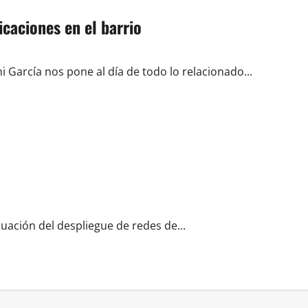
icaciones en el barrio
 García nos pone al día de todo lo relacionado...
tuación del despliegue de redes de...