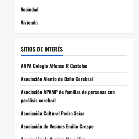
Vecindad
Vivienda
SITIOS DE INTERÉS
ANPA Colegio Alfonso R Castelao
Asociación Alento de Daño Cerebral
Asociación APAMP de familias de personas con
parálisis cerebral
Asociación Cultural Pedra Seixa
Asociación de Vecinos Emilio Crespo