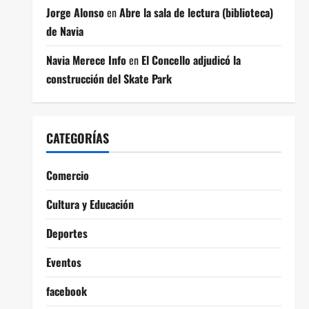
Jorge Alonso
en
Abre la sala de lectura (biblioteca)
de Navia
Navia Merece Info
en
El Concello adjudicó la
construcción del Skate Park
CATEGORÍAS
Comercio
Cultura y Educación
Deportes
Eventos
facebook