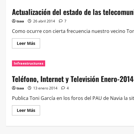
Actualización del estado de las telecomun
tsaa
26 abril 2014
7
Como ocurre con cierta frecuencia nuestro vecino Toni
Leer
Leer Más
más
acerca
de
Actualización
Infraestructuras
del
estado
de
Teléfono, Internet y Televisión Enero-2014
las
telecomunicaciones
en
tsaa
13 enero 2014
4
el
barrio
Publica Toni García en los foros del PAU de Navia la si
Leer
Leer Más
más
acerca
de
Teléfono,
Internet