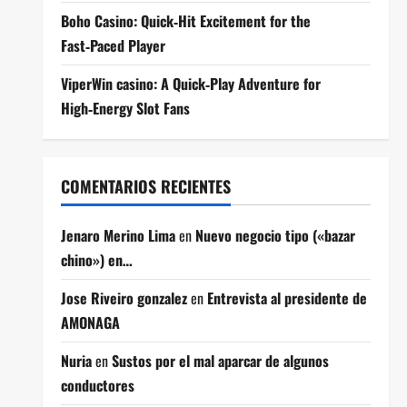
Boho Casino: Quick‑Hit Excitement for the
Fast‑Paced Player
ViperWin casino: A Quick‑Play Adventure for
High‑Energy Slot Fans
COMENTARIOS RECIENTES
Jenaro Merino Lima
en
Nuevo negocio tipo («bazar
chino») en…
Jose Riveiro gonzalez
en
Entrevista al presidente de
AMONAGA
Nuria
en
Sustos por el mal aparcar de algunos
conductores