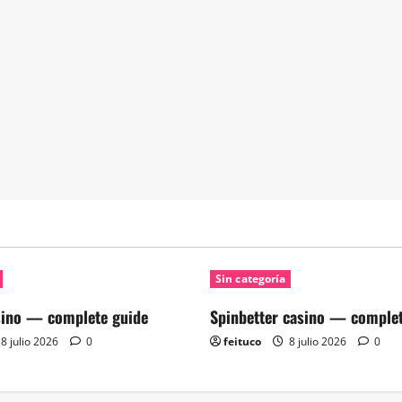
Sin categoría
sino — complete guide
Spinbetter casino — complet
8 julio 2026
0
feituco
8 julio 2026
0