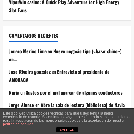
ViperWin casino: A Quick‑Play Adventure for High‑Energy
Slot Fans
COMENTARIOS RECIENTES
Jenaro Merino Lima
en
Nuevo negocio tipo («bazar chino»)
en…
Jose Riveiro gonzalez
en
Entrevista al presidente de
AMONAGA
Nuria
en
Sustos por el mal aparcar de algunos conductores
Jorge Alonso
en
Abre la sala de lectura (biblioteca) de Navia
Este sitio web utiliza cookies técnicas para que usted tenga la mejor
Navia Merece Info
en
El Concello adjudicó la construcción
experiencia de usuario. Si continúa navegando está dando su consentimiento
para la aceptación de las mencionadas cookies y la aceptación de nuestra
política de cookies
del Skate Park
ACEPTAR