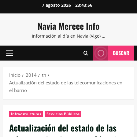
Saltar
7 agosto 2026
23:43:57
al
contenido
Navia Merece Info
Información al día en Navia (Vigo) …
BUSCAR
Menú
principal
Inicio
2014
th
Actualización del estado de las telecomunicaciones en
el barrio
Infraestructuras
Servicios Públicos
Actualización del estado de las