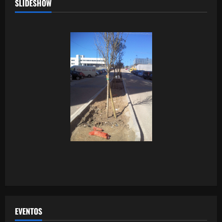
SLIDESHOW
EVENTOS