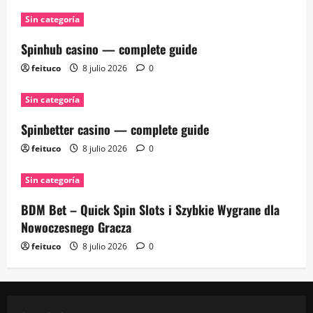
Sin categoría
Spinhub casino — complete guide
feituco
8 julio 2026
0
Sin categoría
Spinbetter casino — complete guide
feituco
8 julio 2026
0
Sin categoría
BDM Bet – Quick Spin Slots i Szybkie Wygrane dla
Nowoczesnego Gracza
feituco
8 julio 2026
0