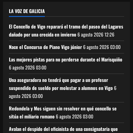
LA VOZ DE GALICIA
El Concello de Vigo reparará el tramo del paseo del Lagares
dañado por una crecida en invierno
6 agosto 2026
12:26
Nace el Concurso de Piano Vigo júnior
6 agosto 2026
03:00
Las mejores pistas para no perderse durante el Marisquiño
6 agosto 2026
03:00
Una aseguradora no tendrá que pagar a un profesor
suspendido de sueldo por molestar a alumnos en Vigo
6
agosto 2026
03:00
Redondela y Mos siguen sin resolver en qué concello se
sitúa el miliario romano
6 agosto 2026
03:00
Avalan el despido del oficinista de una consignataria que