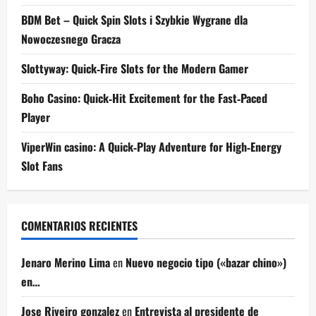
BDM Bet – Quick Spin Slots i Szybkie Wygrane dla
Nowoczesnego Gracza
Slottyway: Quick‑Fire Slots for the Modern Gamer
Boho Casino: Quick‑Hit Excitement for the Fast‑Paced
Player
ViperWin casino: A Quick‑Play Adventure for High‑Energy
Slot Fans
COMENTARIOS RECIENTES
Jenaro Merino Lima
en
Nuevo negocio tipo («bazar chino»)
en…
Jose Riveiro gonzalez
en
Entrevista al presidente de