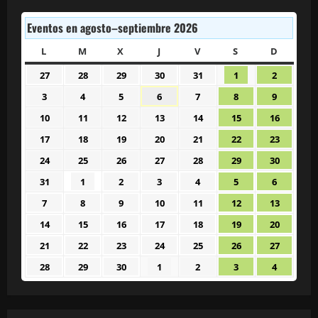
Eventos en agosto–septiembre 2026
L
LUNES
M
MARTES
X
MIÉRCOLES
J
JUEVES
V
VIERNES
S
SÁBADO
D
DOMIN
27
28
29
30
31
1
2
27
28
29
30
31
1
2
julio
julio
julio
julio
julio
agosto
agosto
3
4
5
6
7
8
9
3
4
5
6
7
8
9
2026
2026
2026
2026
2026
2026
2026
agosto
agosto
agosto
agosto
agosto
agosto
agosto
10
11
12
13
14
15
16
10
11
12
13
14
15
16
2026
2026
2026
2026
2026
2026
2026
agosto
agosto
agosto
agosto
agosto
agosto
agosto
17
18
19
20
21
22
23
17
18
19
20
21
22
23
2026
2026
2026
2026
2026
2026
2026
agosto
agosto
agosto
agosto
agosto
agosto
agosto
24
25
26
27
28
29
30
24
25
26
27
28
29
30
2026
2026
2026
2026
2026
2026
2026
agosto
agosto
agosto
agosto
agosto
agosto
agosto
31
1
2
3
4
5
6
31
1
2
3
4
5
6
2026
2026
2026
2026
2026
2026
2026
agosto
septiembre
septiembre
septiembre
septiembre
septiembre
septiem
7
8
9
10
11
12
13
7
8
9
10
11
12
13
2026
2026
2026
2026
2026
2026
2026
septiembre
septiembre
septiembre
septiembre
septiembre
septiembre
septiem
14
15
16
17
18
19
20
14
15
16
17
18
19
20
2026
2026
2026
2026
2026
2026
2026
septiembre
septiembre
septiembre
septiembre
septiembre
septiembre
septiem
21
22
23
24
25
26
27
21
22
23
24
25
26
27
2026
2026
2026
2026
2026
2026
2026
septiembre
septiembre
septiembre
septiembre
septiembre
septiembre
septiem
28
29
30
1
2
3
4
28
29
30
1
2
3
4
2026
2026
2026
2026
2026
2026
2026
septiembre
septiembre
septiembre
octubre
octubre
octubre
octubre
2026
2026
2026
2026
2026
2026
2026