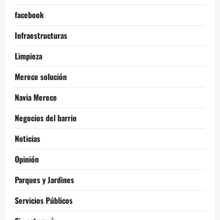
facebook
Infraestructuras
Limpieza
Merece solución
Navia Merece
Negocios del barrio
Noticias
Opinión
Parques y Jardines
Servicios Públicos