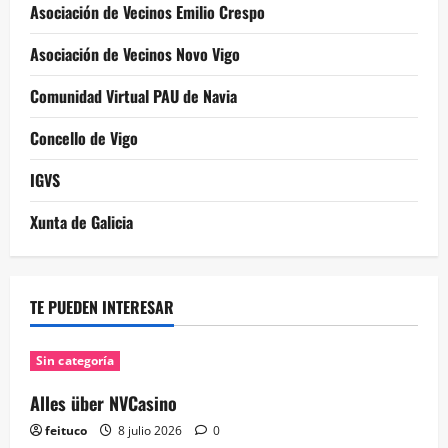
Asociación de Vecinos Emilio Crespo
Asociación de Vecinos Novo Vigo
Comunidad Virtual PAU de Navia
Concello de Vigo
IGVS
Xunta de Galicia
TE PUEDEN INTERESAR
Sin categoría
Alles über NVCasino
feituco
8 julio 2026
0