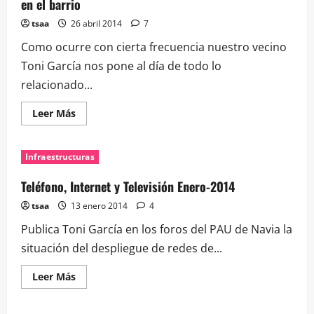
en el barrio
tsaa
26 abril 2014
7
Como ocurre con cierta frecuencia nuestro vecino
Toni García nos pone al día de todo lo
relacionado...
Leer
Leer Más
más
acerca
de
Actualización
Infraestructuras
del
estado
de
Teléfono, Internet y Televisión Enero-2014
las
telecomunicaciones
tsaa
13 enero 2014
4
en
el
Publica Toni García en los foros del PAU de Navia la
barrio
situación del despliegue de redes de...
Leer
Leer Más
más
acerca
de