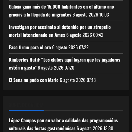
Galicia gana más de 15.000 habitantes en el último año
gracias a la llegada de migrantes
6 agosto 2026
10:03
Investigan por asesinato al detenido por un atropello
mortal intencionado en Ames
6 agosto 2026
09:42
Paso firme para el oro
6 agosto 2026
07:22
Kimberley Rutil: “Los clubes aquí logran que las jugadoras
estén a gusto”
6 agosto 2026
07:20
El Sena no pudo con Mario
6 agosto 2026
07:18
XUNTA DE GALICIA
López Campos pon en valor a calidade das programacións
culturais das festas gastronómicas
6 agosto 2026
13:30