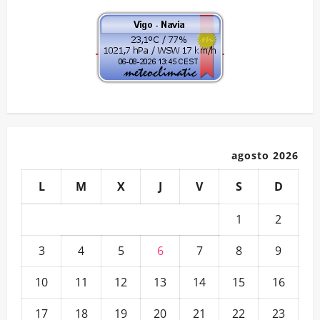
Teléfono,
Internet
y
Televisión
Enero-
2014
agosto 2026
L
M
X
J
V
S
D
1
2
3
4
5
6
7
8
9
10
11
12
13
14
15
16
17
18
19
20
21
22
23