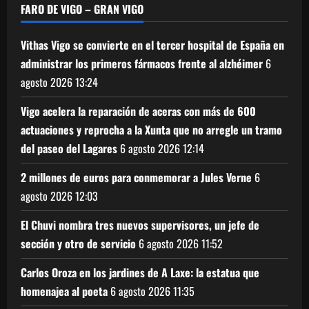
FARO DE VIGO – GRAN VIGO
Vithas Vigo se convierte en el tercer hospital de España en
administrar los primeros fármacos frente al alzhéimer
6
agosto 2026
13:24
Vigo acelera la reparación de aceras con más de 600
actuaciones y reprocha a la Xunta que no arregle un tramo
del paseo del Lagares
6 agosto 2026
12:14
2 millones de euros para conmemorar a Jules Verne
6
agosto 2026
12:03
El Chuvi nombra tres nuevos supervisores, un jefe de
sección y otro de servicio
6 agosto 2026
11:52
Carlos Oroza en los jardines de A Laxe: la estatua que
homenajea al poeta
6 agosto 2026
11:35