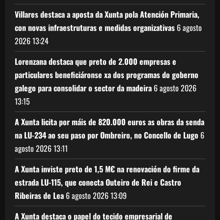
Villares destaca a aposta da Xunta pola Atención Primaria,
con novas infraestruturas e medidas organizativas
6 agosto
2026
13:24
Lorenzana destaca que preto de 2.000 empresas e
particulares beneficiáronse xa dos programas do goberno
galego para consolidar o sector da madeira
6 agosto 2026
13:15
A Xunta licita por máis de 820.000 euros as obras da senda
na LU-234 ao seu paso por Ombreiro, no Concello de Lugo
6
agosto 2026
13:11
A Xunta inviste preto de 1,5 M€ na renovación do firme da
estrada LU-115, que conecta Outeiro de Rei e Castro
Ribeiras de Lea
6 agosto 2026
13:09
A Xunta destaca o papel do tecido empresarial de