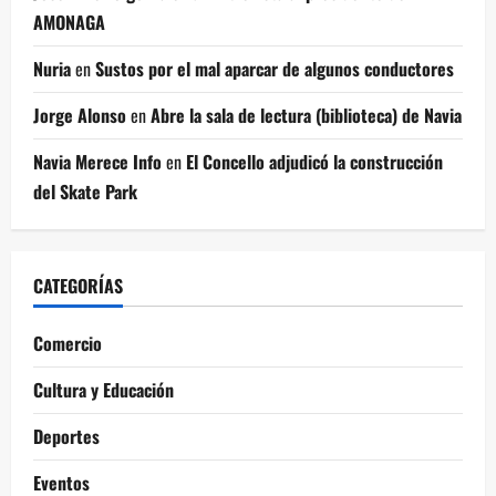
AMONAGA
Nuria
en
Sustos por el mal aparcar de algunos conductores
Jorge Alonso
en
Abre la sala de lectura (biblioteca) de Navia
Navia Merece Info
en
El Concello adjudicó la construcción
del Skate Park
CATEGORÍAS
Comercio
Cultura y Educación
Deportes
Eventos