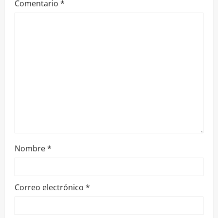
Comentario
*
Nombre
*
Correo electrónico
*