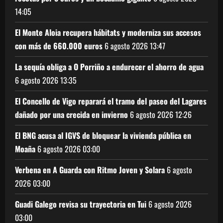
14:05
El Monte Aloia recupera hábitats y moderniza sus accesos
con más de 660.000 euros
6 agosto 2026
13:47
La sequía obliga a O Porriño a endurecer el ahorro de agua
6 agosto 2026
13:35
El Concello de Vigo reparará el tramo del paseo del Lagares
dañado por una crecida en invierno
6 agosto 2026
12:26
El BNG acusa al IGVS de bloquear la vivienda pública en
Moaña
6 agosto 2026
03:00
Verbena en A Guarda con Ritmo Joven y Solara
6 agosto
2026
03:00
Guadi Galego revisa su trayectoria en Tui
6 agosto 2026
03:00