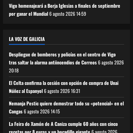
Vigo homenajeará a Borja Iglesias a finales de septiembre
por ganar el Mundial
6 agosto 2026
14:59
LA VOZ DE GALICIA
Despliegue de bomberos y policías en el centro de Vigo
tras saltar la alarma antiincendios de Correos
6 agosto 2026
20:18
El Celta confirma la cesión con opción de compra de Unai
Núñez al Espanyol
6 agosto 2026
16:31
Nemanja Pestic quiere demostrar todo su «potencial» en el
Cangas
6 agosto 2026
14:15
La Feira do Xamón de A Caniza cumple 60 años con cinco
recetas por 8 euros y un bocadillo gigante
6 agosto 2026