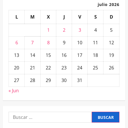
julio 2026
L
M
X
J
V
S
D
1
2
3
4
5
6
7
8
9
10
11
12
13
14
15
16
17
18
19
20
21
22
23
24
25
26
27
28
29
30
31
« Jun
Buscar: