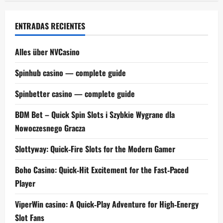
ENTRADAS RECIENTES
Alles über NVCasino
Spinhub casino — complete guide
Spinbetter casino — complete guide
BDM Bet – Quick Spin Slots i Szybkie Wygrane dla
Nowoczesnego Gracza
Slottyway: Quick‑Fire Slots for the Modern Gamer
Boho Casino: Quick‑Hit Excitement for the Fast‑Paced
Player
ViperWin casino: A Quick‑Play Adventure for High‑Energy
Slot Fans