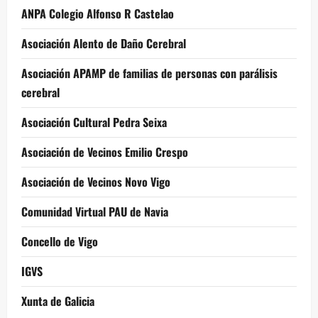
ANPA Colegio Alfonso R Castelao
Asociación Alento de Daño Cerebral
Asociación APAMP de familias de personas con parálisis
cerebral
Asociación Cultural Pedra Seixa
Asociación de Vecinos Emilio Crespo
Asociación de Vecinos Novo Vigo
Comunidad Virtual PAU de Navia
Concello de Vigo
IGVS
Xunta de Galicia