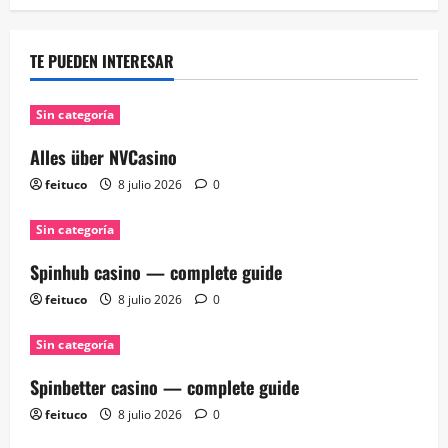
TE PUEDEN INTERESAR
Sin categoría
Alles über NVCasino
feituco
8 julio 2026
0
Sin categoría
Spinhub casino — complete guide
feituco
8 julio 2026
0
Sin categoría
Spinbetter casino — complete guide
feituco
8 julio 2026
0