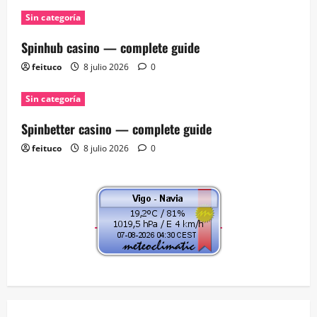
Sin categoría
Spinhub casino — complete guide
feituco
8 julio 2026
0
Sin categoría
Spinbetter casino — complete guide
feituco
8 julio 2026
0