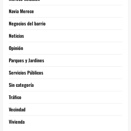
Navia Merece
Negocios del barrio
Noticias
Opinión
Parques y Jardines
Servicios Públicos
Sin categoría
Tráfico
Vecindad
Vivienda