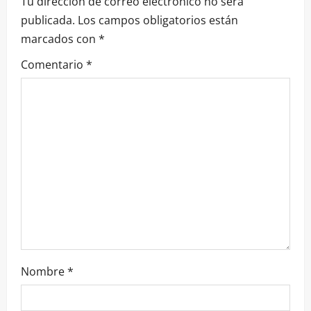
Tu dirección de correo electrónico no será
publicada.
Los campos obligatorios están
marcados con
*
Comentario
*
Nombre
*