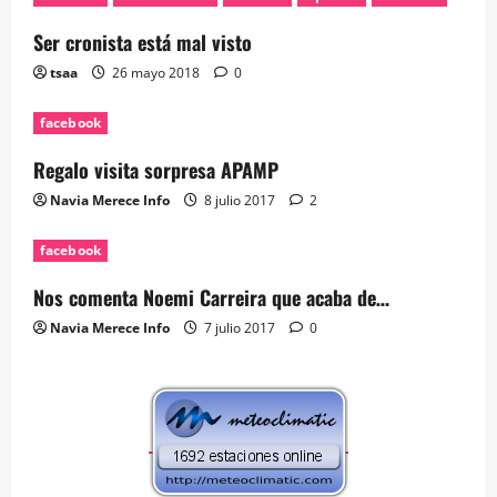
Ser cronista está mal visto
tsaa
26 mayo 2018
0
facebook
Regalo visita sorpresa APAMP
Navia Merece Info
8 julio 2017
2
facebook
Nos comenta Noemi Carreira que acaba de…
Navia Merece Info
7 julio 2017
0