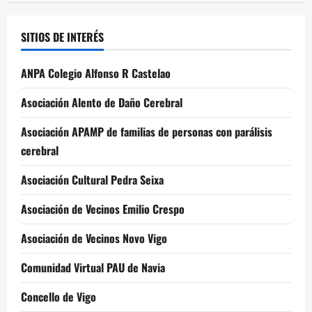
SITIOS DE INTERÉS
ANPA Colegio Alfonso R Castelao
Asociación Alento de Daño Cerebral
Asociación APAMP de familias de personas con parálisis
cerebral
Asociación Cultural Pedra Seixa
Asociación de Vecinos Emilio Crespo
Asociación de Vecinos Novo Vigo
Comunidad Virtual PAU de Navia
Concello de Vigo