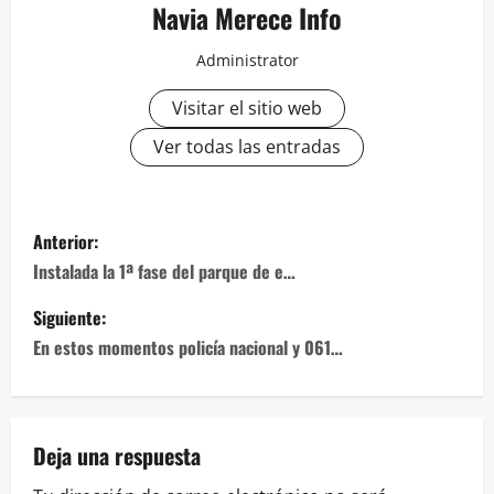
Navia Merece Info
Administrator
Visitar el sitio web
Ver todas las entradas
Navegación
Anterior:
de
Instalada la 1ª fase del parque de e…
entradas
Siguiente:
En estos momentos policía nacional y 061…
Deja una respuesta