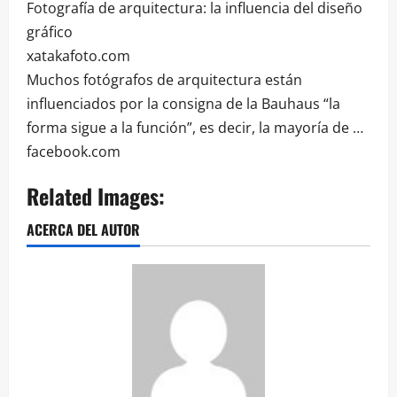
Fotografía de arquitectura: la influencia del diseño
gráfico
xatakafoto.com
Muchos fotógrafos de arquitectura están
influenciados por la consigna de la Bauhaus “la
forma sigue a la función”, es decir, la mayoría de …
facebook.com
Related Images:
ACERCA DEL AUTOR