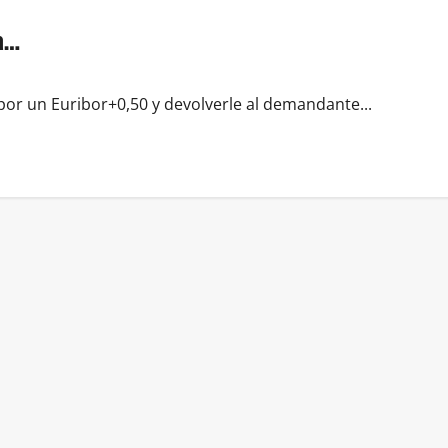
a…
 por un Euribor+0,50 y devolverle al demandante...