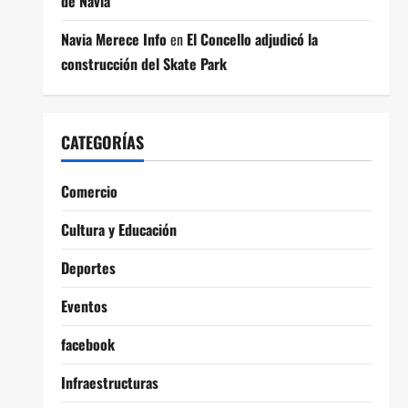
de Navia
Navia Merece Info
en
El Concello adjudicó la
construcción del Skate Park
CATEGORÍAS
Comercio
Cultura y Educación
Deportes
Eventos
facebook
Infraestructuras