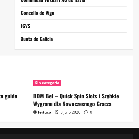
Concello de Vigo
IGVS
Xunta de Galicia
Sin categoría
e guide
BDM Bet – Quick Spin Slots i Szybkie
Wygrane dla Nowoczesnego Gracza
feituco
8 julio 2026
0