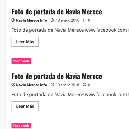
Foto de portada de Navia Merece
Navia Merece Info
13 enero 2016
0
Foto de portada de Navia Merece www.facebook.com 
Leer
Leer Más
más
acerca
de
Foto
facebook
de
portada
de
Foto de portada de Navia Merece
Navia
Merece
Navia Merece Info
13 enero 2016
0
Foto de portada de Navia Merece www.facebook.com 
Leer
Leer Más
más
acerca
de
Foto
facebook
de