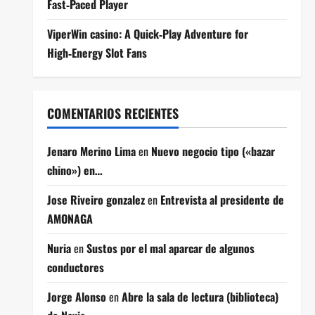
Fast‑Paced Player
ViperWin casino: A Quick‑Play Adventure for
High‑Energy Slot Fans
COMENTARIOS RECIENTES
Jenaro Merino Lima
en
Nuevo negocio tipo («bazar
chino») en…
Jose Riveiro gonzalez
en
Entrevista al presidente de
AMONAGA
Nuria
en
Sustos por el mal aparcar de algunos
conductores
Jorge Alonso
en
Abre la sala de lectura (biblioteca)