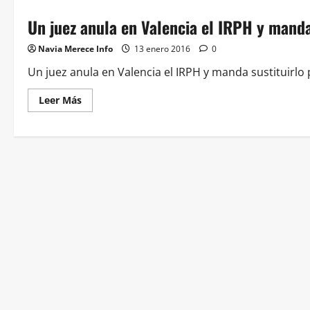
portada
de
Un juez anula en Valencia el IRPH y mand
Navia
Merece
Navia Merece Info
13 enero 2016
0
Un juez anula en Valencia el IRPH y manda sustituirlo
Leer
Leer Más
más
acerca
de
Un
juez
anula
en
Valencia
el
IRPH
y
manda…