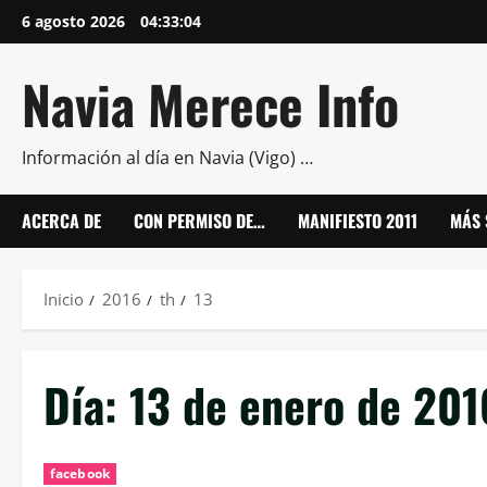
Saltar
6 agosto 2026
04:33:05
al
contenido
Navia Merece Info
Información al día en Navia (Vigo) …
ACERCA DE
CON PERMISO DE…
MANIFIESTO 2011
MÁS 
Inicio
2016
th
13
Día:
13 de enero de 201
facebook