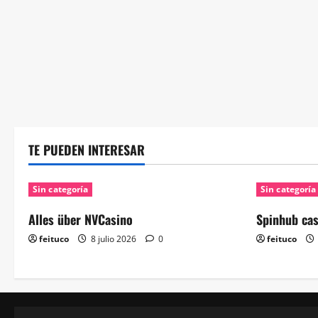
TE PUEDEN INTERESAR
Sin categoría
Sin categoría
Alles über NVCasino
Spinhub ca
feituco
8 julio 2026
0
feituco