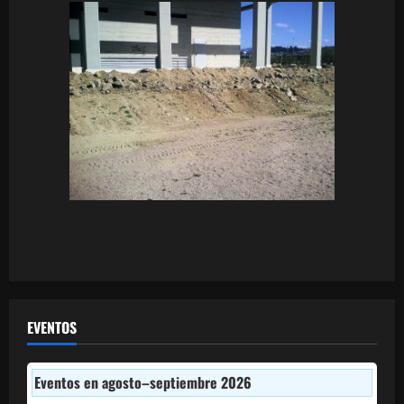
EVENTOS
Eventos en agosto–septiembre 2026