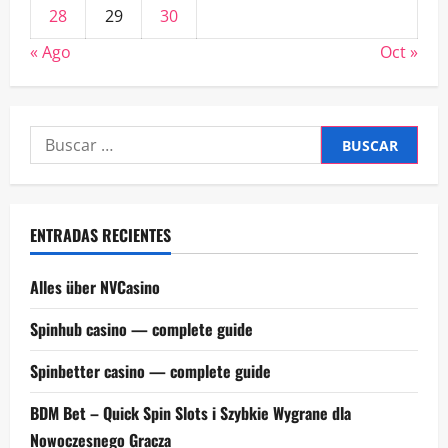
28
29
30
« Ago
Oct »
Buscar:
ENTRADAS RECIENTES
Alles über NVCasino
Spinhub casino — complete guide
Spinbetter casino — complete guide
BDM Bet – Quick Spin Slots i Szybkie Wygrane dla
Nowoczesnego Gracza