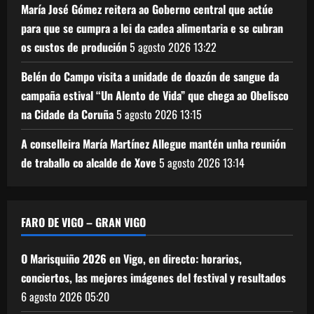
María José Gómez reitera ao Goberno central que actúe
para que se cumpra a lei da cadea alimentaria e se cubran
os custos de produción
5 agosto 2026
13:22
Belén do Campo visita a unidade de doazón de sangue da
campaña estival “Un Alento de Vida” que chega ao Obelisco
na Cidade da Coruña
5 agosto 2026
13:15
A conselleira María Martínez Allegue mantén unha reunión
de traballo co alcalde de Xove
5 agosto 2026
13:14
FARO DE VIGO – GRAN VIGO
O Marisquiño 2026 en Vigo, en directo: horarios,
conciertos, las mejores imágenes del festival y resultados
6 agosto 2026
05:20