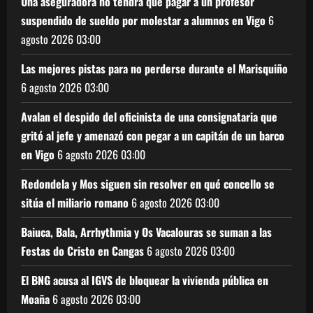
Una aseguradora no tendrá que pagar a un profesor
suspendido de sueldo por molestar a alumnos en Vigo
6
agosto 2026
03:00
Las mejores pistas para no perderse durante el Marisquiño
6 agosto 2026
03:00
Avalan el despido del oficinista de una consignataria que
gritó al jefe y amenazó con pegar a un capitán de un barco
en Vigo
6 agosto 2026
03:00
Redondela y Mos siguen sin resolver en qué concello se
sitúa el miliario romano
6 agosto 2026
03:00
Baiuca, Bala, Arrhythmia y Os Vacalouras se suman a las
Festas do Cristo en Cangas
6 agosto 2026
03:00
El BNG acusa al IGVS de bloquear la vivienda pública en
Moaña
6 agosto 2026
03:00