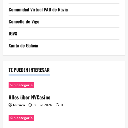
Comunidad Virtual PAU de Navia
Concello de Vigo
IGVS
Xunta de Galicia
TE PUEDEN INTERESAR
Sin categoría
Alles über NVCasino
feituco
8 julio 2026
0
Sin categoría