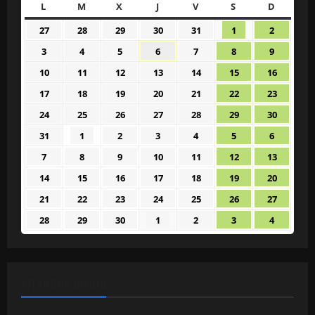
L
LUNES
M
MARTES
X
MIÉRCOLES
J
JUEVES
V
VIERNES
S
SÁBADO
D
DOMIN
27
28
29
30
31
1
2
27
28
29
30
31
1
2
julio
julio
julio
julio
julio
agosto
agosto
3
4
5
6
7
8
9
3
4
5
6
7
8
9
2026
2026
2026
2026
2026
2026
2026
agosto
agosto
agosto
agosto
agosto
agosto
agosto
10
11
12
13
14
15
16
10
11
12
13
14
15
16
2026
2026
2026
2026
2026
2026
2026
agosto
agosto
agosto
agosto
agosto
agosto
agosto
17
18
19
20
21
22
23
17
18
19
20
21
22
23
2026
2026
2026
2026
2026
2026
2026
agosto
agosto
agosto
agosto
agosto
agosto
agosto
24
25
26
27
28
29
30
24
25
26
27
28
29
30
2026
2026
2026
2026
2026
2026
2026
agosto
agosto
agosto
agosto
agosto
agosto
agosto
31
1
2
3
4
5
6
31
1
2
3
4
5
6
2026
2026
2026
2026
2026
2026
2026
agosto
septiembre
septiembre
septiembre
septiembre
septiembre
septiem
7
8
9
10
11
12
13
7
8
9
10
11
12
13
2026
2026
2026
2026
2026
2026
2026
septiembre
septiembre
septiembre
septiembre
septiembre
septiembre
septiem
14
15
16
17
18
19
20
14
15
16
17
18
19
20
2026
2026
2026
2026
2026
2026
2026
septiembre
septiembre
septiembre
septiembre
septiembre
septiembre
septiem
21
22
23
24
25
26
27
21
22
23
24
25
26
27
2026
2026
2026
2026
2026
2026
2026
septiembre
septiembre
septiembre
septiembre
septiembre
septiembre
septiem
28
29
30
1
2
3
4
28
29
30
1
2
3
4
2026
2026
2026
2026
2026
2026
2026
septiembre
septiembre
septiembre
octubre
octubre
octubre
octubre
2026
2026
2026
2026
2026
2026
2026
ATLÁNTICO DIARIO