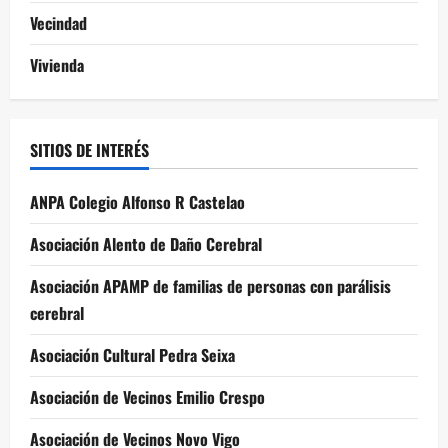
Vecindad
Vivienda
SITIOS DE INTERÉS
ANPA Colegio Alfonso R Castelao
Asociación Alento de Daño Cerebral
Asociación APAMP de familias de personas con parálisis
cerebral
Asociación Cultural Pedra Seixa
Asociación de Vecinos Emilio Crespo
Asociación de Vecinos Novo Vigo