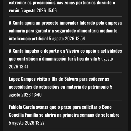
extremar as precaucións nas zonas portuarias durante o
verán
5 agosto 2026
15:06
A Xunta apoia un proxecto innovador liderado pola empresa
culinaria para garantir a seguridade alimentaria mediante
intelixencia artificial
5 agosto 2026
13:54
A Xunta impulsa o deporte en Viveiro co apoio a actividades
que contribúen á dinamización turística da vila
5 agosto
2026
13:41
López Campos visita a Illa de Sálvora para coñecer as
necesidades de actuacións en materia de patrimonio
5
agosto 2026
13:40
Fabiola García avanza que o prazo para solicitar o Bono
Concilia Familia se abrirá na primeira semana de setembro
5 agosto 2026
13:27