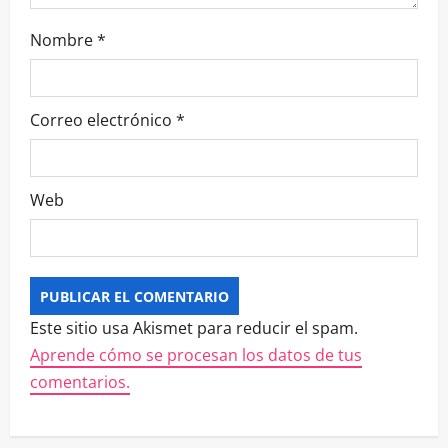
Nombre
*
Correo electrónico
*
Web
Este sitio usa Akismet para reducir el spam.
Aprende cómo se procesan los datos de tus
comentarios.