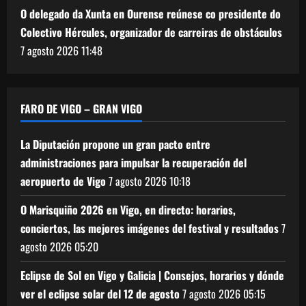
O delegado da Xunta en Ourense reúnese co presidente do
Colectivo Hércules, organizador de carreiras de obstáculos
7 agosto 2026
11:48
FARO DE VIGO – GRAN VIGO
La Diputación propone un gran pacto entre
administraciones para impulsar la recuperación del
aeropuerto de Vigo
7 agosto 2026
10:18
O Marisquiño 2026 en Vigo, en directo: horarios,
conciertos, las mejores imágenes del festival y resultados
7
agosto 2026
05:20
Eclipse de Sol en Vigo y Galicia | Consejos, horarios y dónde
ver el eclipse solar del 12 de agosto
7 agosto 2026
05:15