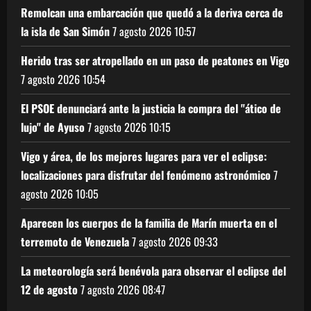
Remolcan una embarcación que quedó a la deriva cerca de
la isla de San Simón
7 agosto 2026
10:57
Herido tras ser atropellado en un paso de peatones en Vigo
7 agosto 2026
10:54
El PSOE denunciará ante la justicia la compra del "ático de
lujo" de Ayuso
7 agosto 2026
10:15
Vigo y área, de los mejores lugares para ver el eclipse:
localizaciones para disfrutar del fenómeno astronómico
7
agosto 2026
10:05
Aparecen los cuerpos de la familia de Marín muerta en el
terremoto de Venezuela
7 agosto 2026
09:33
La meteorología será benévola para observar el eclipse del
12 de agosto
7 agosto 2026
08:47