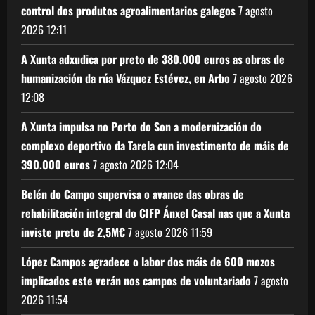
control dos produtos agroalimentarios galegos
7 agosto
2026
12:11
A Xunta adxudica por preto de 380.000 euros as obras de
humanización da rúa Vázquez Estévez, en Arbo
7 agosto 2026
12:08
A Xunta impulsa no Porto do Son a modernización do
complexo deportivo da Tarela cun investimento de máis de
390.000 euros
7 agosto 2026
12:04
Belén do Campo supervisa o avance das obras de
rehabilitación integral do CIFP Ánxel Casal nas que a Xunta
inviste preto de 2,5M€
7 agosto 2026
11:59
López Campos agradece o labor dos máis de 600 mozos
implicados este verán nos campos de voluntariado
7 agosto
2026
11:54