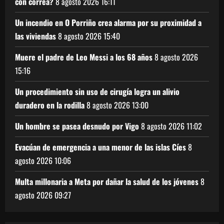
con correa?
8 agosto 2026
16:11
Un incendio en O Porriño crea alarma por su proximidad a
las viviendas
8 agosto 2026
15:40
Muere el padre de Leo Messi a los 68 años
8 agosto 2026
15:16
Un procedimiento sin uso de cirugía logra un alivio
duradero en la rodilla
8 agosto 2026
13:00
Un hombre se pasea desnudo por Vigo
8 agosto 2026
11:02
Evacúan de emergencia a una menor de las islas Cíes
8
agosto 2026
10:06
Multa millonaria a Meta por dañar la salud de los jóvenes
8
agosto 2026
09:27