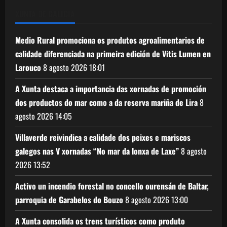
XUNTA DE GALICIA
Medio Rural promociona os produtos agroalimentarios de
calidade diferenciada na primeira edición de Vitis Lumen en
Larouco
8 agosto 2026
18:01
A Xunta destaca a importancia das xornadas de promoción
dos productos do mar como a da reserva mariña de Lira
8
agosto 2026
14:05
Villaverde reivindica a calidade dos peixes e mariscos
galegos nas V xornadas “No mar da lonxa de Laxe”
8 agosto
2026
13:52
Activo un incendio forestal no concello ourensán de Baltar,
parroquia de Garabelos do Bouzo
8 agosto 2026
13:00
A Xunta consolida os trens turísticos como produto