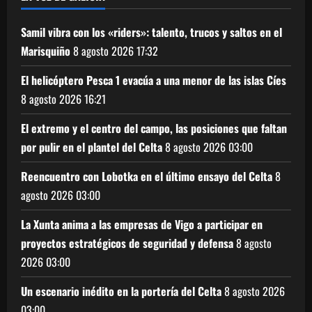
Samil vibra con los «riders»: talento, trucos y saltos en el
Marisquiño
8 agosto 2026
17:32
El helicóptero Pesca 1 evacúa a una menor de las islas Cíes
8 agosto 2026
16:21
El extremo y el centro del campo, las posiciones que faltan
por pulir en el plantel del Celta
8 agosto 2026
03:00
Reencuentro con Lobotka en el último ensayo del Celta
8
agosto 2026
03:00
La Xunta anima a las empresas de Vigo a participar en
proyectos estratégicos de seguridad y defensa
8 agosto
2026
03:00
Un escenario inédito en la portería del Celta
8 agosto 2026
03:00