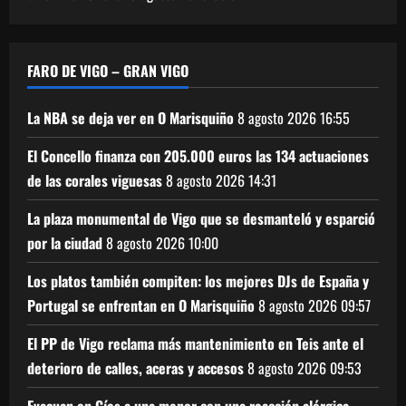
FARO DE VIGO – GRAN VIGO
La NBA se deja ver en O Marisquiño
8 agosto 2026
16:55
El Concello finanza con 205.000 euros las 134 actuaciones
de las corales viguesas
8 agosto 2026
14:31
La plaza monumental de Vigo que se desmanteló y esparció
por la ciudad
8 agosto 2026
10:00
Los platos también compiten: los mejores DJs de España y
Portugal se enfrentan en O Marisquiño
8 agosto 2026
09:57
El PP de Vigo reclama más mantenimiento en Teis ante el
deterioro de calles, aceras y accesos
8 agosto 2026
09:53