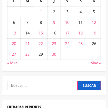
L
M
X
J
V
S
D
1
2
3
4
5
6
7
8
9
10
11
12
13
14
15
16
17
18
19
20
21
22
23
24
25
26
27
28
29
30
« Mar
May »
Buscar:
ENTRADAS RECIENTES