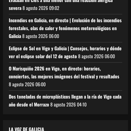
Evacuan en Cíes a una menor con una reacción alérgica
severa
8 agosto 2026
09:02
Incendios en Galicia, en directo | Evolución de los incendios
forestales, olas de calor y fenómenos metereológicos en
Galicia
8 agosto 2026
06:00
Eclipse de Sol en Vigo y Galicia | Consejos, horarios y dónde
ver el eclipse solar del 12 de agosto
8 agosto 2026
06:00
O Marisquiño 2026 en Vigo, en directo: horarios,
conciertos, las mejores imágenes del festival y resultados
8 agosto 2026
06:00
Dos toneladas de microplásticos llegan a la ría de Vigo cada
año desde el Morrazo
8 agosto 2026
04:10
LA VOZ DE GALICIA