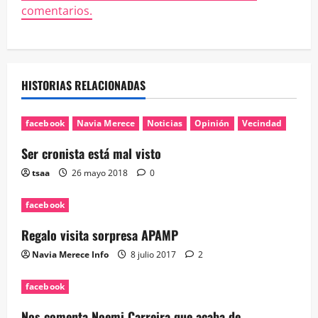
comentarios.
HISTORIAS RELACIONADAS
facebook
Navia Merece
Noticias
Opinión
Vecindad
Ser cronista está mal visto
tsaa
26 mayo 2018
0
facebook
Regalo visita sorpresa APAMP
Navia Merece Info
8 julio 2017
2
facebook
Nos comenta Noemi Carreira que acaba de…