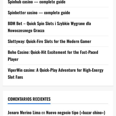
Spinhub casino — complete guide
Spinbetter casino — complete guide
BDM Bet – Quick Spin Slots i Szybkie Wygrane dla
Nowoczesnego Gracza
Slottyway: Quick‑Fire Slots for the Modern Gamer
Boho Casino: Quick‑Hit Excitement for the Fast‑Paced
Player
ViperWin casino: A Quick‑Play Adventure for High‑Energy
Slot Fans
COMENTARIOS RECIENTES
Jenaro Merino Lima
en
Nuevo negocio tipo («bazar chino»)