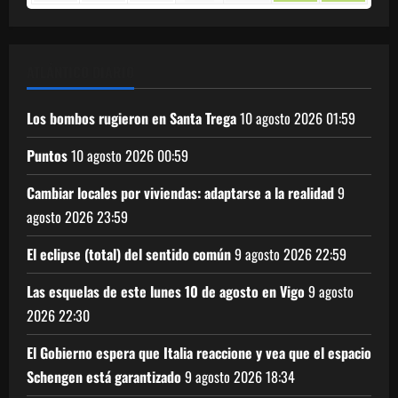
septiembre
septiembre
septiembre
octubre
octubre
octubre
octubre
2026
2026
2026
2026
2026
2026
2026
ATLÁNTICO DIARIO
Los bombos rugieron en Santa Trega
10 agosto 2026
01:59
Puntos
10 agosto 2026
00:59
Cambiar locales por viviendas: adaptarse a la realidad
9
agosto 2026
23:59
El eclipse (total) del sentido común
9 agosto 2026
22:59
Las esquelas de este lunes 10 de agosto en Vigo
9 agosto
2026
22:30
El Gobierno espera que Italia reaccione y vea que el espacio
Schengen está garantizado
9 agosto 2026
18:34