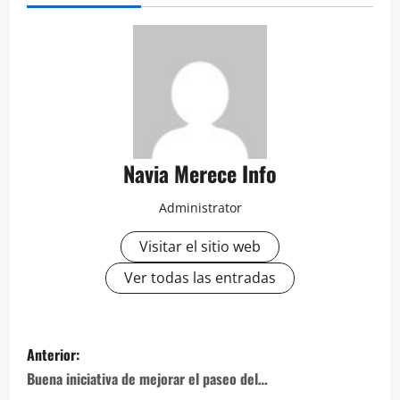
Navia Merece Info
Administrator
Visitar el sitio web
Ver todas las entradas
Navegación
Anterior:
de
Buena iniciativa de mejorar el paseo del…