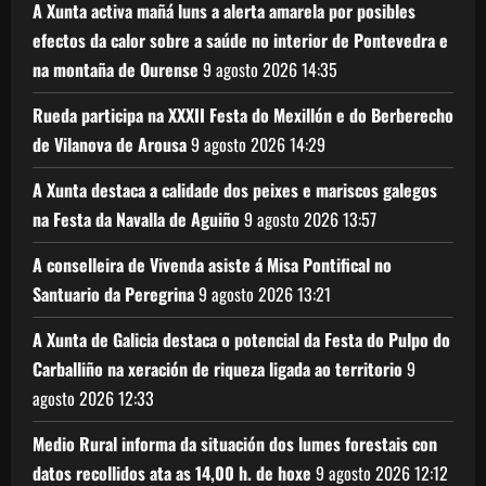
A Xunta activa mañá luns a alerta amarela por posibles
efectos da calor sobre a saúde no interior de Pontevedra e
na montaña de Ourense
9 agosto 2026
14:35
Rueda participa na XXXII Festa do Mexillón e do Berberecho
de Vilanova de Arousa
9 agosto 2026
14:29
A Xunta destaca a calidade dos peixes e mariscos galegos
na Festa da Navalla de Aguiño
9 agosto 2026
13:57
A conselleira de Vivenda asiste á Misa Pontifical no
Santuario da Peregrina
9 agosto 2026
13:21
A Xunta de Galicia destaca o potencial da Festa do Pulpo do
Carballiño na xeración de riqueza ligada ao territorio
9
agosto 2026
12:33
Medio Rural informa da situación dos lumes forestais con
datos recollidos ata as 14,00 h. de hoxe
9 agosto 2026
12:12