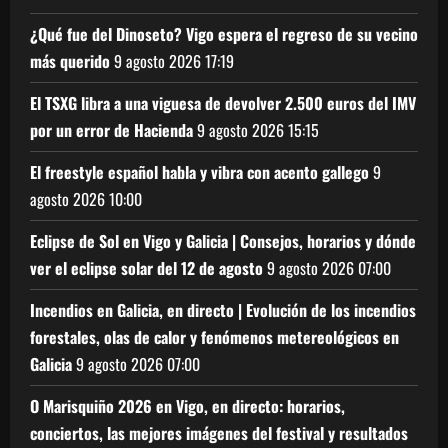
¿Qué fue del Dinoseto? Vigo espera el regreso de su vecino
más querido
9 agosto 2026
17:19
El TSXG libra a una viguesa de devolver 2.500 euros del IMV
por un error de Hacienda
9 agosto 2026
15:15
El freestyle español habla y vibra con acento gallego
9
agosto 2026
10:00
Eclipse de Sol en Vigo y Galicia | Consejos, horarios y dónde
ver el eclipse solar del 12 de agosto
9 agosto 2026
07:00
Incendios en Galicia, en directo | Evolución de los incendios
forestales, olas de calor y fenómenos metereológicos en
Galicia
9 agosto 2026
07:00
O Marisquiño 2026 en Vigo, en directo: horarios,
conciertos, las mejores imágenes del festival y resultados