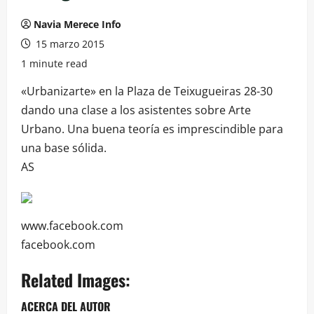
Navia Merece Info
15 marzo 2015
1 minute read
«Urbanizarte» en la Plaza de Teixugueiras 28-30
dando una clase a los asistentes sobre Arte
Urbano. Una buena teoría es imprescindible para
una base sólida.
AS
www.facebook.com
facebook.com
Related Images:
ACERCA DEL AUTOR