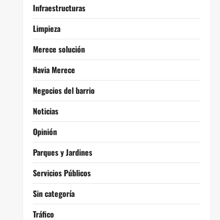
Infraestructuras
Limpieza
Merece solución
Navia Merece
Negocios del barrio
Noticias
Opinión
Parques y Jardines
Servicios Públicos
Sin categoría
Tráfico