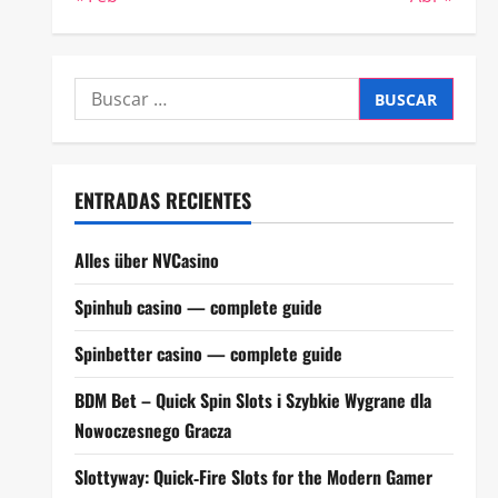
Buscar:
ENTRADAS RECIENTES
Alles über NVCasino
Spinhub casino — complete guide
Spinbetter casino — complete guide
BDM Bet – Quick Spin Slots i Szybkie Wygrane dla
Nowoczesnego Gracza
Slottyway: Quick‑Fire Slots for the Modern Gamer