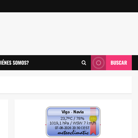
IÉNES SOMOS?
BUSCAR