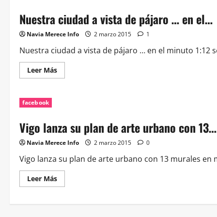
Nuestra ciudad a vista de pájaro … en el…
Navia Merece Info
2 marzo 2015
1
Nuestra ciudad a vista de pájaro … en el minuto 1:12 s
Leer
Leer Más
más
acerca
de
Nuestra
facebook
ciudad
a
vista
Vigo lanza su plan de arte urbano con 13…
de
pájaro
…
Navia Merece Info
2 marzo 2015
0
en
el…
Vigo lanza su plan de arte urbano con 13 murales en me
Leer
Leer Más
más
acerca
de
Vigo
lanza