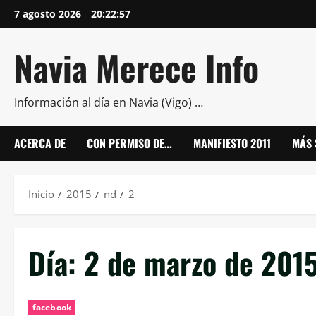
Saltar
7 agosto 2026
20:22:58
al
contenido
Navia Merece Info
Información al día en Navia (Vigo) …
ACERCA DE
CON PERMISO DE…
MANIFIESTO 2011
MÁS 
Inicio
2015
nd
2
Día:
2 de marzo de 201
facebook