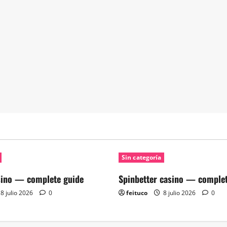
Sin categoría
sino — complete guide
Spinbetter casino — complet
8 julio 2026
0
feituco
8 julio 2026
0