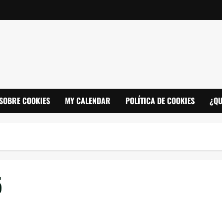
SOBRE COOKIES
MY CALENDAR
POLÍTICA DE COOKIES
¿QU
5