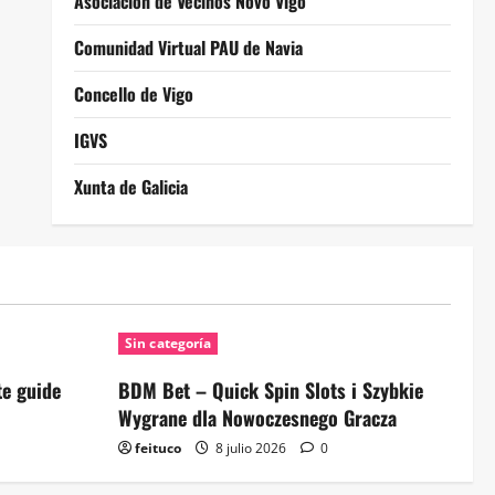
Asociación de Vecinos Novo Vigo
Comunidad Virtual PAU de Navia
Concello de Vigo
IGVS
Xunta de Galicia
Sin categoría
e guide
BDM Bet – Quick Spin Slots i Szybkie
Wygrane dla Nowoczesnego Gracza
feituco
8 julio 2026
0