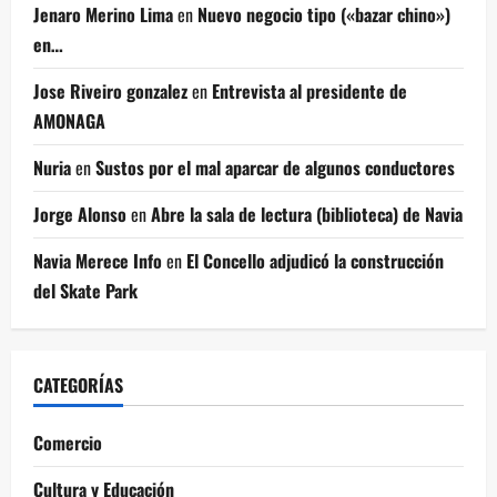
Jenaro Merino Lima
en
Nuevo negocio tipo («bazar chino»)
en…
Jose Riveiro gonzalez
en
Entrevista al presidente de
AMONAGA
Nuria
en
Sustos por el mal aparcar de algunos conductores
Jorge Alonso
en
Abre la sala de lectura (biblioteca) de Navia
Navia Merece Info
en
El Concello adjudicó la construcción
del Skate Park
CATEGORÍAS
Comercio
Cultura y Educación