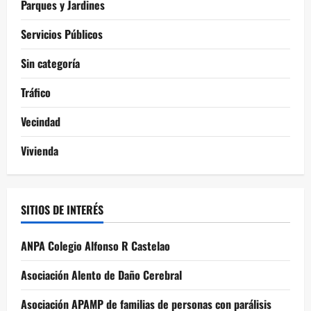
Parques y Jardines
Servicios Públicos
Sin categoría
Tráfico
Vecindad
Vivienda
SITIOS DE INTERÉS
ANPA Colegio Alfonso R Castelao
Asociación Alento de Daño Cerebral
Asociación APAMP de familias de personas con parálisis