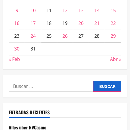
9
10
11
12
13
14
15
16
17
18
19
20
21
22
23
24
25
26
27
28
29
30
31
« Feb
Abr »
Buscar:
ENTRADAS RECIENTES
Alles über NVCasino