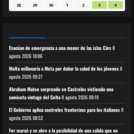
septiembre
septiembre
septiembre
septiembre
septiembre
septiembre
septiem
28
29
30
1
2
3
4
28
29
30
1
2
3
4
2026
2026
2026
2026
2026
2026
2026
septiembre
septiembre
septiembre
octubre
octubre
octubre
octubre
2026
2026
2026
2026
2026
2026
2026
ATLÁNTICO DIARIO
Evacúan de emergencia a una menor de las islas Cíes
8
agosto 2026
10:06
Multa millonaria a Meta por dañar la salud de los jóvenes
8
agosto 2026
09:27
Abraham Mateo sorprende en Castrelos vistiendo una
camiseta vintage del Celta
8 agosto 2026
09:19
El Gobierno aplica controles fronterizos para los italianos
8
agosto 2026
08:52
Fer marcó y se abre a la posibilidad de una salida que no