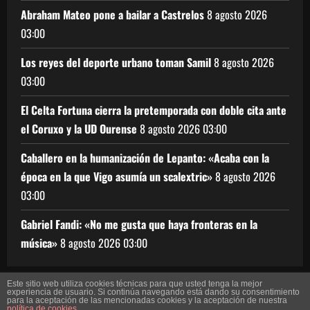
Abraham Mateo pone a bailar a Castrelos
8 agosto 2026
03:00
Los reyes del deporte urbano toman Samil
8 agosto 2026
03:00
El Celta Fortuna cierra la pretemporada con doble cita ante
el Coruxo y la UD Ourense
8 agosto 2026
03:00
Caballero en la humanización de Lepanto: «Acaba con la
época en la que Vigo asumía un scalextric»
8 agosto 2026
03:00
Gabriel Fandi: «No me gusta que haya fronteras en la
música»
8 agosto 2026
03:00
Este sitio web utiliza cookies técnicas para que usted tenga la mejor
experiencia de usuario. Si continúa navegando está dando su consentimiento
Copyright © Todos los derechos reservados.
|
para la aceptación de las mencionadas cookies y la aceptación de nuestra
política de cookies