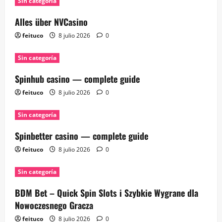
Sin categoría
Alles über NVCasino
feituco
8 julio 2026
0
Sin categoría
Spinhub casino — complete guide
feituco
8 julio 2026
0
Sin categoría
Spinbetter casino — complete guide
feituco
8 julio 2026
0
Sin categoría
BDM Bet – Quick Spin Slots i Szybkie Wygrane dla
Nowoczesnego Gracza
feituco
8 julio 2026
0