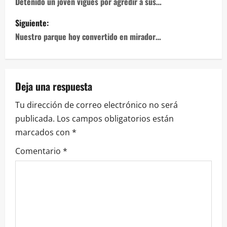
de
Detenido un joven vigués por agredir a sus…
entradas
Siguiente:
Nuestro parque hoy convertido en mirador…
Deja una respuesta
Tu dirección de correo electrónico no será
publicada.
Los campos obligatorios están
marcados con
*
Comentario
*