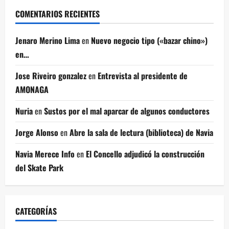
COMENTARIOS RECIENTES
Jenaro Merino Lima
en
Nuevo negocio tipo («bazar chino»)
en…
Jose Riveiro gonzalez
en
Entrevista al presidente de
AMONAGA
Nuria
en
Sustos por el mal aparcar de algunos conductores
Jorge Alonso
en
Abre la sala de lectura (biblioteca) de Navia
Navia Merece Info
en
El Concello adjudicó la construcción
del Skate Park
CATEGORÍAS