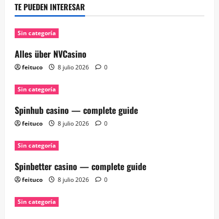
TE PUEDEN INTERESAR
Sin categoría
Alles über NVCasino
feituco
8 julio 2026
0
Sin categoría
Spinhub casino — complete guide
feituco
8 julio 2026
0
Sin categoría
Spinbetter casino — complete guide
feituco
8 julio 2026
0
Sin categoría