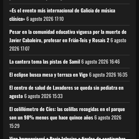
«Es el evento más internacional de Galicia de música
clásica»
6 agosto 2026
17:10
Pesar en la comunidad educativa viguesa por la muerte de
Javier Cabaleiro, profesor en Frián-Teis y Rosais 2
6 agosto
2026
17:07
La cantera toma las pistas de Samil
6 agosto 2026
16:46
El eclipse busca mesa y terraza en Vigo
6 agosto 2026
16:35
El centro de salud de Lavadores se queda sin pediatra en
agosto
6 agosto 2026
15:33
El colillómetro de Cíes: las colillas recogidas en el parque
son un 98% menos que hace quince años
6 agosto 2026
15:29
Vigo homenajeará a Borja Iglesias a finales de septiembre