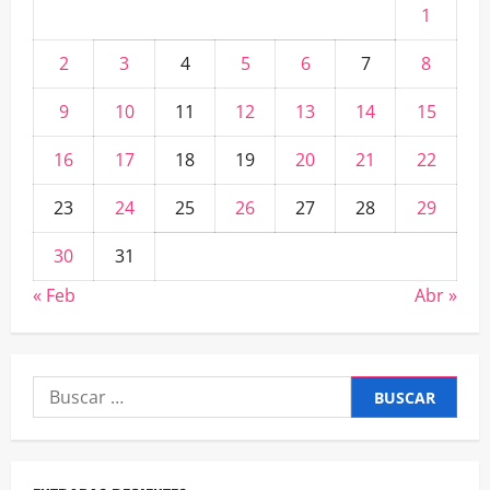
1
2
3
4
5
6
7
8
9
10
11
12
13
14
15
16
17
18
19
20
21
22
23
24
25
26
27
28
29
30
31
« Feb
Abr »
Buscar: