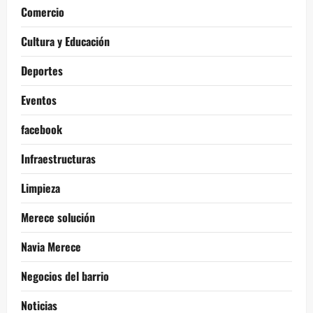
Comercio
Cultura y Educación
Deportes
Eventos
facebook
Infraestructuras
Limpieza
Merece solución
Navia Merece
Negocios del barrio
Noticias