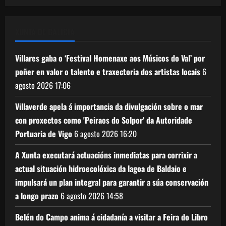
XUNTA DE GALICIA
Villares gaba o ‘Festival Homenaxe aos Músicos do Val’ por
poñer en valor o talento e traxectoria dos artistas locais
6
agosto 2026
17:06
Villaverde apela á importancia da divulgación sobre o mar
con proxectos como 'Peiraos do Solpor' da Autoridade
Portuaria de Vigo
6 agosto 2026
16:20
A Xunta executará actuacións inmediatas para corrixir a
actual situación hidroecolóxica da lagoa de Baldaio e
impulsará un plan integral para garantir a súa conservación
a longo prazo
6 agosto 2026
14:58
Belén do Campo anima á cidadanía a visitar a Feira do Libro