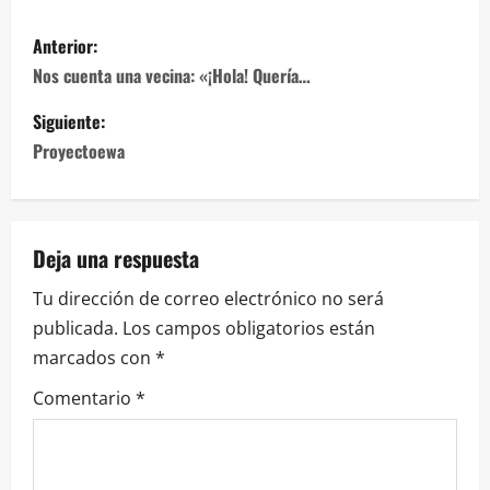
Navegación
Anterior:
de
Nos cuenta una vecina: «¡Hola! Quería…
entradas
Siguiente:
Proyectoewa
Deja una respuesta
Tu dirección de correo electrónico no será
publicada.
Los campos obligatorios están
marcados con
*
Comentario
*