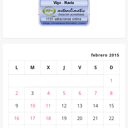
habíamos
tratado
en
otras
ocasiones…
febrero 2015
L
M
X
J
V
S
D
1
2
3
4
5
6
7
8
9
10
11
12
13
14
15
16
17
18
19
20
21
22