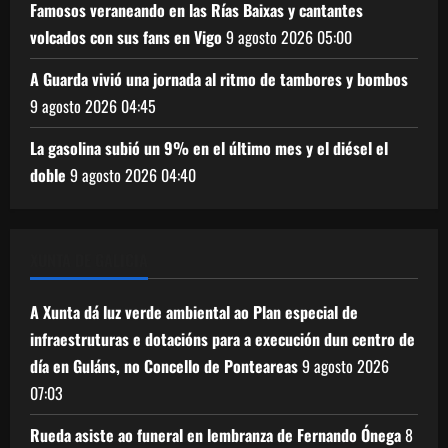
Famosos veraneando en las Rías Baixas y cantantes
volcados con sus fans en Vigo
9 agosto 2026
05:00
A Guarda vivió una jornada al ritmo de tambores y bombos
9 agosto 2026
04:45
La gasolina subió un 9% en el último mes y el diésel el
doble
9 agosto 2026
04:40
XUNTA DE GALICIA
A Xunta dá luz verde ambiental ao Plan especial de
infraestruturas e dotacións para a execución dun centro de
día en Guláns, no Concello de Ponteareas
9 agosto 2026
07:03
Rueda asiste ao funeral en lembranza de Fernando Ónega
8