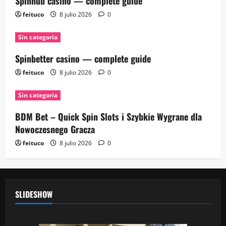
Spinhub casino — complete guide
feituco
8 julio 2026
0
Sin categoría
Spinbetter casino — complete guide
feituco
8 julio 2026
0
Sin categoría
BDM Bet – Quick Spin Slots i Szybkie Wygrane dla
Nowoczesnego Gracza
feituco
8 julio 2026
0
SLIDESHOW