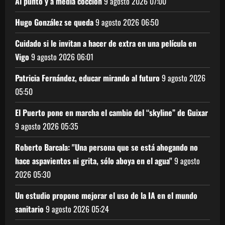
Al punto y a media cocción
9 agosto 2026
07:00
Hugo González se queda
9 agosto 2026
06:50
Cuidado si le invitan a hacer de extra en una película en
Vigo
9 agosto 2026
06:01
Patricia Fernández, educar mirando al futuro
9 agosto 2026
05:50
El Puerto pone en marcha el cambio del “skyline” de Guixar
9 agosto 2026
05:35
Roberto Barcala: "Una persona que se está ahogando no
hace aspavientos ni grita, sólo aboya en el agua"
9 agosto
2026
05:30
Un estudio propone mejorar el uso de la IA en el mundo
sanitario
9 agosto 2026
05:24