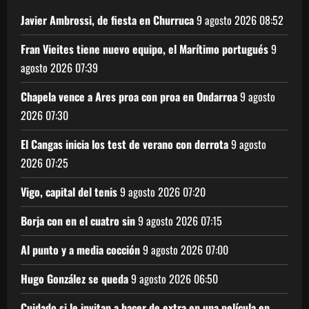
Javier Ambrossi, de fiesta en Churruca
9 agosto 2026
08:52
Fran Vieites tiene nuevo equipo, el Marítimo portugués
9
agosto 2026
07:39
Chapela vence a Ares proa con proa en Ondarroa
9 agosto
2026
07:30
El Cangas inicia los test de verano con derrota
9 agosto
2026
07:25
Vigo, capital del tenis
9 agosto 2026
07:20
Borja con en el cuatro sin
9 agosto 2026
07:15
Al punto y a media cocción
9 agosto 2026
07:00
Hugo González se queda
9 agosto 2026
06:50
Cuidado si le invitan a hacer de extra en una película en