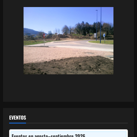
EVENTOS
Eventos en agosto–septiembre 2026