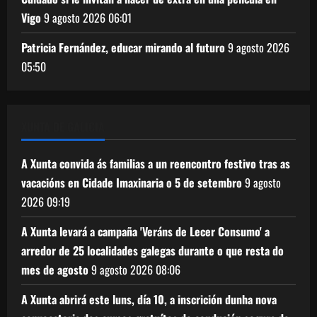
Vigo
9 agosto 2026
06:01
Patricia Fernández, educar mirando al futuro
9 agosto 2026
05:50
XUNTA DE GALICIA
A Xunta convida ás familias a un reencontro festivo tras as
vacacións en Cidade Imaxinaria o 5 de setembro
9 agosto
2026
09:19
A Xunta levará a campaña 'Veráns de Lecer Consumo' a
arredor de 25 localidades galegas durante o que resta do
mes de agosto
9 agosto 2026
08:06
A Xunta abrirá este luns, día 10, a inscrición dunha nova