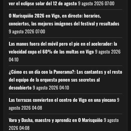
ver el eclipse solar del 12 de agosto
9 agosto 2026
07:00
O Marisquiño 2026 en Vigo, en directo: horarios,
conciertos, las mejores imágenes del festival y resultados
9 agosto 2026
07:00
Las manos fuera del móvil pero el pie en el acelerador: la
velocidad copa el 60% de las multas en Vigo
9 agosto 2026
04:10
¿Cómo es un día con la Panorama?: Los cantantes y el resto
del equipo de la orquesta ponen sus secretos al
descubierto
9 agosto 2026
04:10
Las terrazas convierten el centro de Vigo en una yincana
9
agosto 2026
04:08
Varo y Dasha, maestro y aprendiz en O Marisquiño
9 agosto
2026
04:08