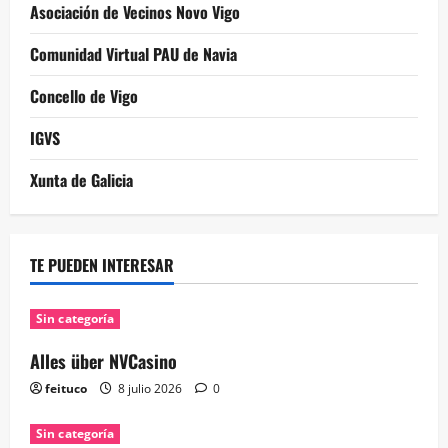
Asociación de Vecinos Novo Vigo
Comunidad Virtual PAU de Navia
Concello de Vigo
IGVS
Xunta de Galicia
TE PUEDEN INTERESAR
Sin categoría
Alles über NVCasino
feituco
8 julio 2026
0
Sin categoría