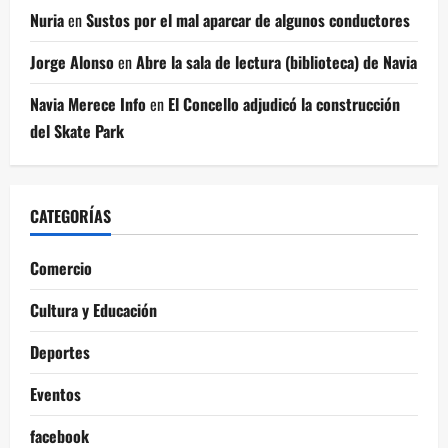
Nuria
en
Sustos por el mal aparcar de algunos conductores
Jorge Alonso
en
Abre la sala de lectura (biblioteca) de Navia
Navia Merece Info
en
El Concello adjudicó la construcción
del Skate Park
CATEGORÍAS
Comercio
Cultura y Educación
Deportes
Eventos
facebook