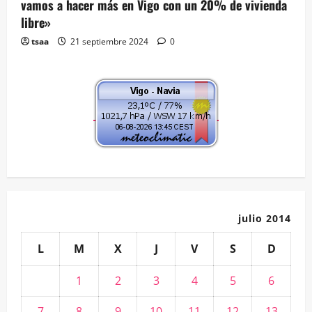
vamos a hacer más en Vigo con un 20% de vivienda
libre»
tsaa
21 septiembre 2024
0
julio 2014
L
M
X
J
V
S
D
1
2
3
4
5
6
7
8
9
10
11
12
13