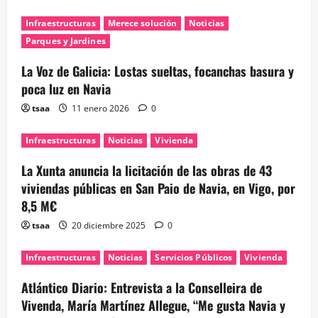
Infraestructuras
Merece solución
Noticias
Parques y Jardines
La Voz de Galicia: Lostas sueltas, focanchas basura y
poca luz en Navia
tsaa
11 enero 2026
0
Infraestructuras
Noticias
Vivienda
La Xunta anuncia la licitación de las obras de 43
viviendas públicas en San Paio de Navia, en Vigo, por
8,5 M€
tsaa
20 diciembre 2025
0
Infraestructuras
Noticias
Servicios Públicos
Vivienda
Atlántico Diario: Entrevista a la Conselleira de
Vivenda, María Martínez Allegue, “Me gusta Navia y