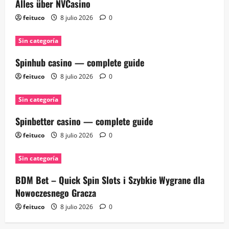
Alles über NVCasino
feituco
8 julio 2026
0
Sin categoría
Spinhub casino — complete guide
feituco
8 julio 2026
0
Sin categoría
Spinbetter casino — complete guide
feituco
8 julio 2026
0
Sin categoría
BDM Bet – Quick Spin Slots i Szybkie Wygrane dla
Nowoczesnego Gracza
feituco
8 julio 2026
0