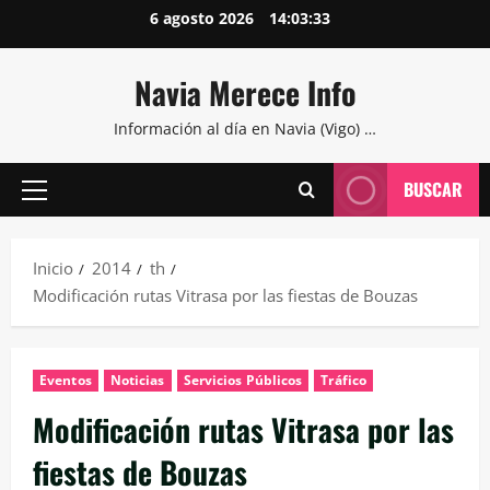
Saltar
6 agosto 2026
14:03:34
al
contenido
Navia Merece Info
Información al día en Navia (Vigo) …
BUSCAR
Menú
principal
Inicio
2014
th
Modificación rutas Vitrasa por las fiestas de Bouzas
Eventos
Noticias
Servicios Públicos
Tráfico
Modificación rutas Vitrasa por las
fiestas de Bouzas