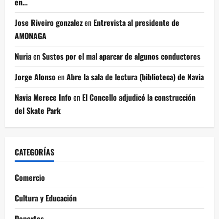
en…
Jose Riveiro gonzalez
en
Entrevista al presidente de
AMONAGA
Nuria
en
Sustos por el mal aparcar de algunos conductores
Jorge Alonso
en
Abre la sala de lectura (biblioteca) de Navia
Navia Merece Info
en
El Concello adjudicó la construcción
del Skate Park
CATEGORÍAS
Comercio
Cultura y Educación
Deportes