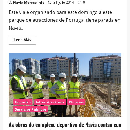
Navia Merece Info
31 julio 2014
0
Este viaje organizado para este domingo a este
parque de atracciones de Portugal tiene parada en
Navia,...
Leer
Leer Más
más
acerca
de
Este
viaje
organizado
para
este
domingo
a…
Deportes
Infraestructuras
Noticias
Servicios Públicos
As obras do complexo deportivo de Navia contan cun