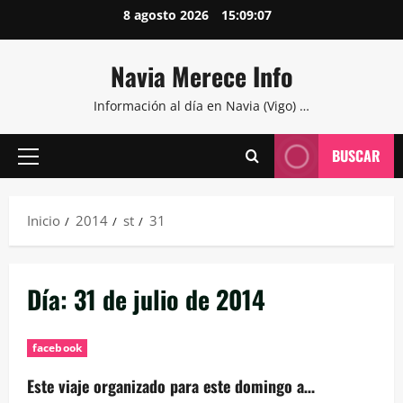
Saltar
8 agosto 2026
15:09:07
al
contenido
Navia Merece Info
Información al día en Navia (Vigo) …
BUSCAR
Menú
principal
Inicio
2014
st
31
Día:
31 de julio de 2014
facebook
Este viaje organizado para este domingo a…