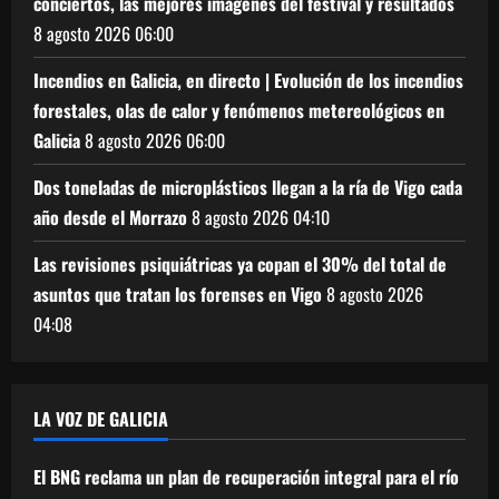
conciertos, las mejores imágenes del festival y resultados
8 agosto 2026
06:00
Incendios en Galicia, en directo | Evolución de los incendios
forestales, olas de calor y fenómenos metereológicos en
Galicia
8 agosto 2026
06:00
Dos toneladas de microplásticos llegan a la ría de Vigo cada
año desde el Morrazo
8 agosto 2026
04:10
Las revisiones psiquiátricas ya copan el 30% del total de
asuntos que tratan los forenses en Vigo
8 agosto 2026
04:08
LA VOZ DE GALICIA
El BNG reclama un plan de recuperación integral para el río