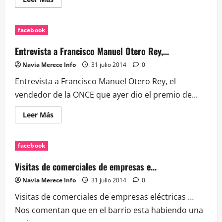
a
más
«gran
acerca
velocidade»
de
O
facebook
Concello
actualiza
a
Entrevista a Francisco Manuel Otero Rey,…
regulación
do
Navia Merece Info
31 julio 2014
0
taxi
Entrevista a Francisco Manuel Otero Rey, el
vendedor de la ONCE que ayer dio el premio de...
Leer
Leer Más
más
acerca
de
Entrevista
facebook
a
Francisco
Manuel
Visitas de comerciales de empresas e…
Otero
Rey,
Navia Merece Info
31 julio 2014
0
…
Visitas de comerciales de empresas eléctricas …
Nos comentan que en el barrio esta habiendo una