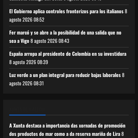
El Gobierno aplica controles fronterizos para los italianos
8
agosto 2026
08:52
Fer marcó y se abre a la posibilidad de una salida que no
sea a Vigo
8 agosto 2026
08:43
España arropa al presidente de Colombia en su investidura
8 agosto 2026
08:39
Luz verde a un plan integral para reducir bajas laborales
8
agosto 2026
08:31
XUNTA DE GALICIA
A Xunta destaca a importancia das xornadas de promoción
dos productos do mar como a da reserva mariña de Lira
8