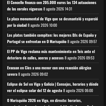
El Concello finanza con 205.000 euros las 134 actuaciones
de las corales viguesas
8 agosto 2026
14:31
La plaza monumental de Vigo que se desmanteló y esparció
por la ciudad
8 agosto 2026
10:00
Los platos también compiten: los mejores DJs de España y
Portugal se enfrentan en O Marisquiño
8 agosto 2026
09:57
El PP de Vigo reclama más mantenimiento en Teis ante el
deterioro de calles, aceras y accesos
8 agosto 2026
09:53
Evacuan en Cíes a una menor con una reacción alérgica
severa
8 agosto 2026
09:02
Eclipse de Sol en Vigo y Galicia | Consejos, horarios y dónde
ver el eclipse solar del 12 de agosto
8 agosto 2026
06:00
O Marisquiño 2026 en Vigo, en directo: horarios,