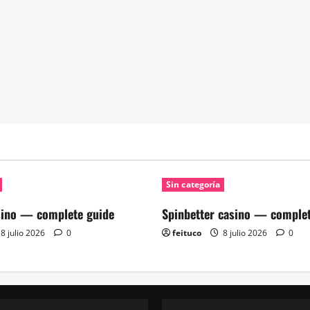
Sin categoría
sino — complete guide
Spinbetter casino — complet
8 julio 2026
0
feituco
8 julio 2026
0