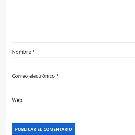
Nombre
*
Correo electrónico
*
Web