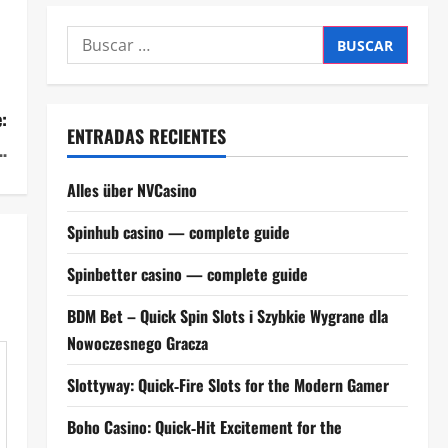
Buscar:
:
ENTRADAS RECIENTES
…
Alles über NVCasino
Spinhub casino — complete guide
Spinbetter casino — complete guide
BDM Bet – Quick Spin Slots i Szybkie Wygrane dla
Nowoczesnego Gracza
Slottyway: Quick‑Fire Slots for the Modern Gamer
Boho Casino: Quick‑Hit Excitement for the