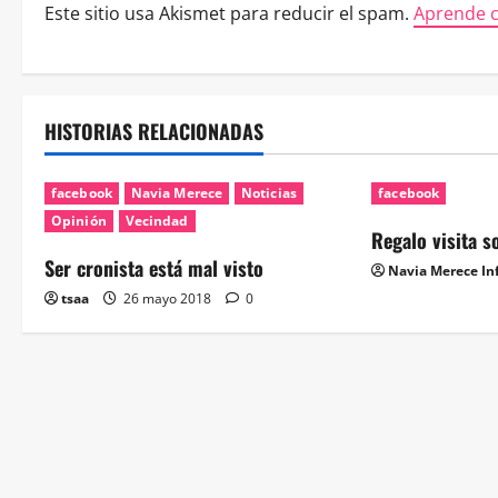
Este sitio usa Akismet para reducir el spam.
Aprende c
HISTORIAS RELACIONADAS
facebook
Navia Merece
Noticias
facebook
Opinión
Vecindad
Regalo visita 
Ser cronista está mal visto
Navia Merece In
tsaa
26 mayo 2018
0