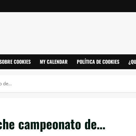
SOBRE COOKIES
MY CALENDAR
POLÍTICA DE COOKIES
¿QU
to de…
oche campeonato de…