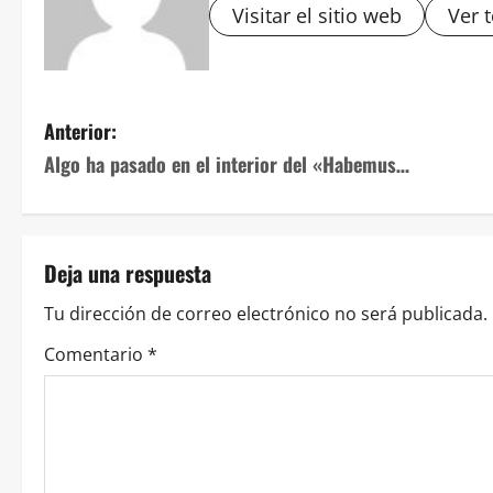
Visitar el sitio web
Ver 
Navegación
Anterior:
Algo ha pasado en el interior del «Habemus…
de
entradas
Deja una respuesta
Tu dirección de correo electrónico no será publicada.
Comentario
*