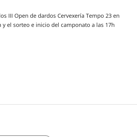
os III Open de dardos Cervexería Tempo 23 en
h y el sorteo e inicio del camponato a las 17h