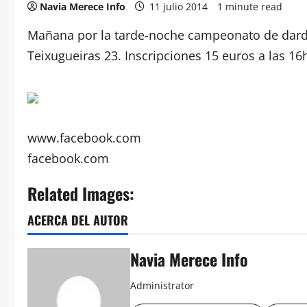
Navia Merece Info
11 julio 2014
1 minute read
Mañana por la tarde-noche campeonato de dard
Teixugueiras 23. Inscripciones 15 euros a las 16
www.facebook.com
facebook.com
Related Images:
ACERCA DEL AUTOR
Navia Merece Info
Administrator