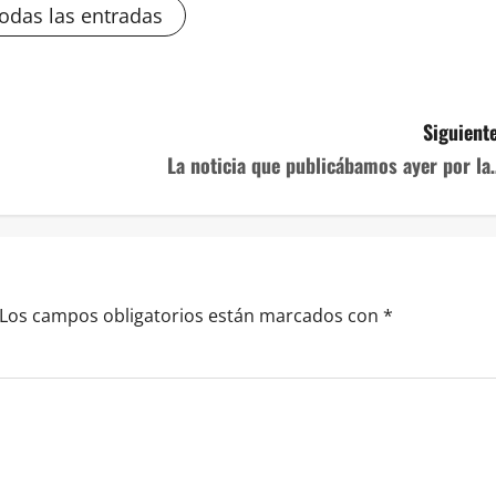
todas las entradas
Siguiente
La noticia que publicábamos ayer por la
Los campos obligatorios están marcados con
*