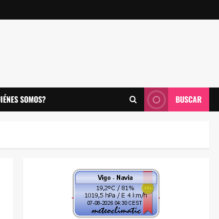
IÉNES SOMOS?
BUSCAR