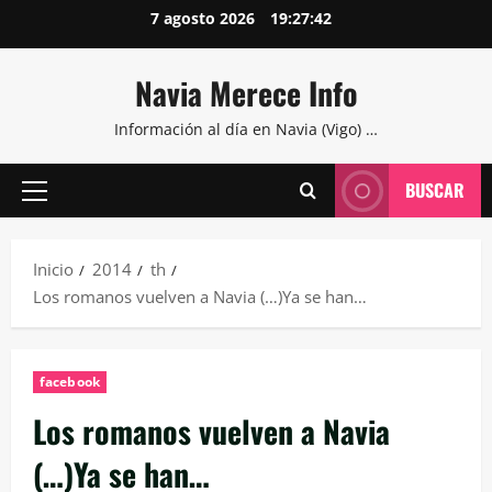
Saltar
7 agosto 2026
19:27:42
al
contenido
Navia Merece Info
Información al día en Navia (Vigo) …
BUSCAR
Menú
principal
Inicio
2014
th
Los romanos vuelven a Navia (…)Ya se han…
facebook
Los romanos vuelven a Navia
(…)Ya se han…