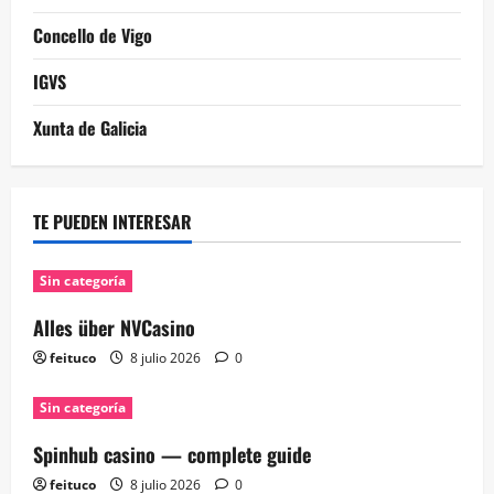
Concello de Vigo
IGVS
Xunta de Galicia
TE PUEDEN INTERESAR
Sin categoría
Alles über NVCasino
feituco
8 julio 2026
0
Sin categoría
Spinhub casino — complete guide
feituco
8 julio 2026
0