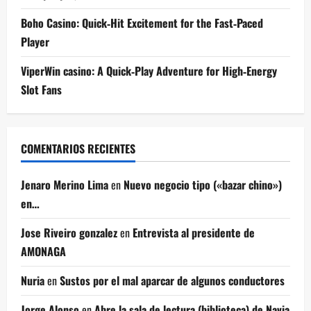
Boho Casino: Quick‑Hit Excitement for the Fast‑Paced
Player
ViperWin casino: A Quick‑Play Adventure for High‑Energy
Slot Fans
COMENTARIOS RECIENTES
Jenaro Merino Lima
en
Nuevo negocio tipo («bazar chino»)
en…
Jose Riveiro gonzalez
en
Entrevista al presidente de
AMONAGA
Nuria
en
Sustos por el mal aparcar de algunos conductores
Jorge Alonso
en
Abre la sala de lectura (biblioteca) de Navia