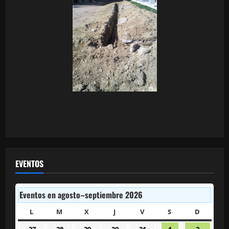
EVENTOS
Eventos en agosto–septiembre 2026
L
LUNES
M
MARTES
X
MIÉRCOLES
J
JUEVES
V
VIERNES
S
SÁBADO
D
DOMIN
27
28
29
30
31
1
2