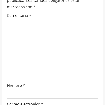
publicada.
Los campos obligatorios están
marcados con
*
Comentario
*
Nombre
*
Correo electrónico
*