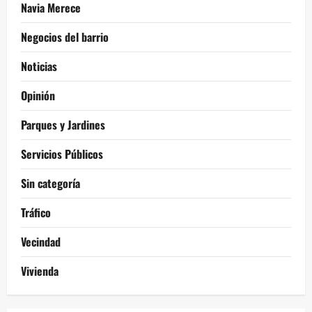
Navia Merece
Negocios del barrio
Noticias
Opinión
Parques y Jardines
Servicios Públicos
Sin categoría
Tráfico
Vecindad
Vivienda