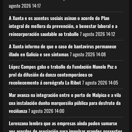
agosto 2026
14:17
A Xunta e os axentes sociais asinan o acordo do Plan
integral de mellora da prevención, o benestar laboral e a
reincorporación saudable ao traballo
7 agosto 2026
14:12
A Xunta informa de que o caso de hantavirus permanece
illado en Galicia e sen síntomas
7 agosto 2026
14:08
López Campos gaba o traballo da Fundación Manolo Paz a
prol da difusión da danza contemporánea co
recoñecemento á coreógrafa La Ribot
7 agosto 2026
14:05
Mar avanza na integración entre o porto de Malpica e a vila
coa instalación dunha marquesiña pública para desfrute da
veciñanza
7 agosto 2026
14:00
Lorenzana lembra que as empresas aínda poden sumarse
aos acordos de asociación para impulsar grandes proxectos