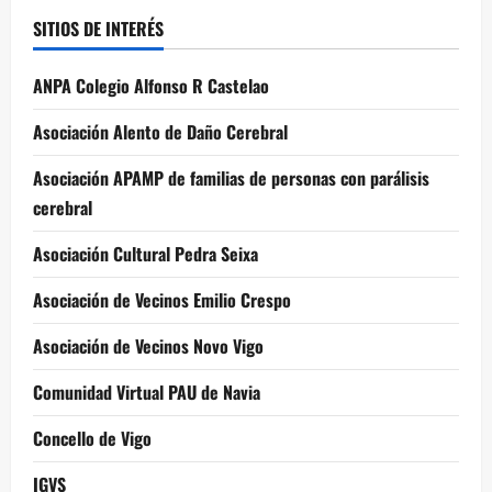
SITIOS DE INTERÉS
ANPA Colegio Alfonso R Castelao
Asociación Alento de Daño Cerebral
Asociación APAMP de familias de personas con parálisis
cerebral
Asociación Cultural Pedra Seixa
Asociación de Vecinos Emilio Crespo
Asociación de Vecinos Novo Vigo
Comunidad Virtual PAU de Navia
Concello de Vigo
IGVS