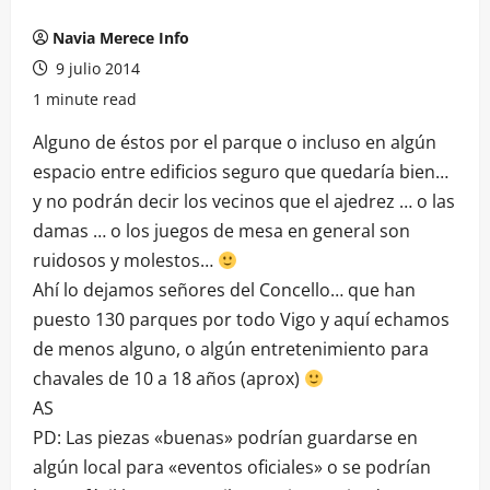
Navia Merece Info
9 julio 2014
1 minute read
Alguno de éstos por el parque o incluso en algún
espacio entre edificios seguro que quedaría bien…
y no podrán decir los vecinos que el ajedrez … o las
damas … o los juegos de mesa en general son
ruidosos y molestos…
Ahí lo dejamos señores del Concello… que han
puesto 130 parques por todo Vigo y aquí echamos
de menos alguno, o algún entretenimiento para
chavales de 10 a 18 años (aprox)
AS
PD: Las piezas «buenas» podrían guardarse en
algún local para «eventos oficiales» o se podrían