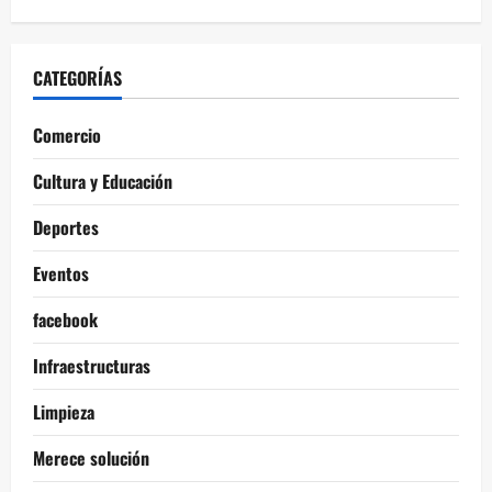
CATEGORÍAS
Comercio
Cultura y Educación
Deportes
Eventos
facebook
Infraestructuras
Limpieza
Merece solución