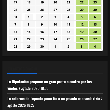
17
18
19
20
21
22
23
17
18
19
20
21
22
23
2026
2026
2026
2026
2026
2026
2026
agosto
agosto
agosto
agosto
agosto
agosto
agosto
24
25
26
27
28
29
30
24
25
26
27
28
29
30
2026
2026
2026
2026
2026
2026
2026
agosto
agosto
agosto
agosto
agosto
agosto
agosto
31
1
2
3
4
5
6
31
1
2
3
4
5
6
2026
2026
2026
2026
2026
2026
2026
agosto
septiembre
septiembre
septiembre
septiembre
septiembre
septiem
7
8
9
10
11
12
13
7
8
9
10
11
12
13
2026
2026
2026
2026
2026
2026
2026
septiembre
septiembre
septiembre
septiembre
septiembre
septiembre
septiem
14
15
16
17
18
19
20
14
15
16
17
18
19
20
2026
2026
2026
2026
2026
2026
2026
septiembre
septiembre
septiembre
septiembre
septiembre
septiembre
septiem
21
22
23
24
25
26
27
21
22
23
24
25
26
27
2026
2026
2026
2026
2026
2026
2026
septiembre
septiembre
septiembre
septiembre
septiembre
septiembre
septiem
28
29
30
1
2
3
4
28
29
30
1
2
3
4
2026
2026
2026
2026
2026
2026
2026
septiembre
septiembre
septiembre
octubre
octubre
octubre
octubre
2026
2026
2026
2026
2026
2026
2026
ATLÁNTICO DIARIO
La Diputación propone un gran pacto a cuatro por los
vuelos
7 agosto 2026
18:33
La reforma de Lepanto pone fin a un pasado con scalextric
7
agosto 2026
18:27