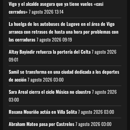
Vigo y el alcalde asegura que ya tiene vuelos «casi
cerrados»
7 agosto 2026
13:14
La huelga de los autobuses de Lugove en el área de Vigo
arranca con retrasos de hasta una hora por problemas con
las cerraduras
7 agosto 2026
09:19
Altay Bayindir refuerza la portería del Celta
7 agosto 2026
09:01
Samil se transforma en una ciudad dedicada a los deportes
de acción
7 agosto 2026
03:00
Sara Areal cierra el ciclo Música no claustro
7 agosto 2026
03:00
Roxana Mouriño actúa en Villa Solita
7 agosto 2026
03:00
Abraham Mateo pasa por Castrelos
7 agosto 2026
03:00