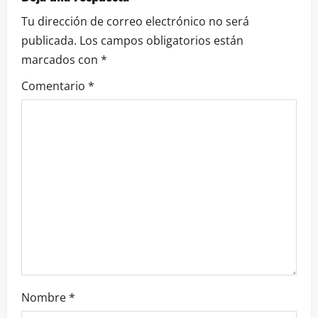
Tu dirección de correo electrónico no será
publicada.
Los campos obligatorios están
marcados con
*
Comentario
*
Nombre
*