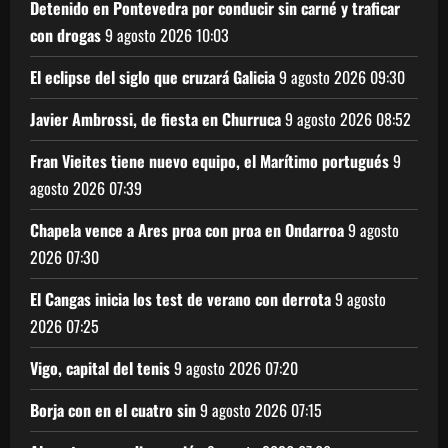
Detenido en Pontevedra por conducir sin carné y traficar
con drogas
9 agosto 2026
10:03
El eclipse del siglo que cruzará Galicia
9 agosto 2026
09:30
Javier Ambrossi, de fiesta en Churruca
9 agosto 2026
08:52
Fran Vieites tiene nuevo equipo, el Marítimo portugués
9
agosto 2026
07:39
Chapela vence a Ares proa con proa en Ondarroa
9 agosto
2026
07:30
El Cangas inicia los test de verano con derrota
9 agosto
2026
07:25
Vigo, capital del tenis
9 agosto 2026
07:20
Borja con en el cuatro sin
9 agosto 2026
07:15