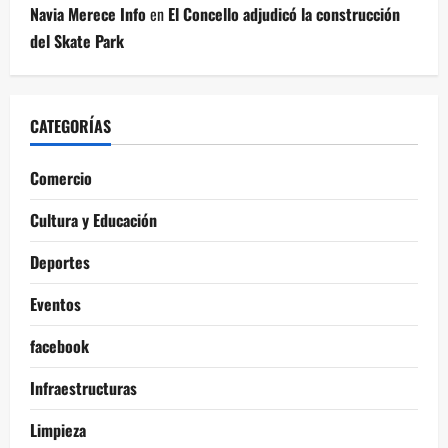
Navia Merece Info
en
El Concello adjudicó la construcción
del Skate Park
CATEGORÍAS
Comercio
Cultura y Educación
Deportes
Eventos
facebook
Infraestructuras
Limpieza