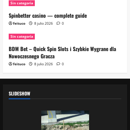
Sin categoría
Spinbetter casino — complete guide
feituco
8 julio 2026
0
Sin categoría
BDM Bet – Quick Spin Slots i Szybkie Wygrane dla
Nowoczesnego Gracza
feituco
8 julio 2026
0
SLIDESHOW