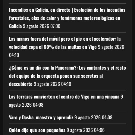
Incendios en Galicia, en directo | Evolución de los incendios
forestales, olas de calor y fenómenos metereológicos en
Galicia
9 agosto 2026
07:00
Las manos fuera del móvil pero el pie en el acelerador: la
velocidad copa el 60% de las multas en Vigo
9 agosto 2026
04:10
¿Cómo es un día con la Panorama?: Los cantantes y el resto
del equipo de la orquesta ponen sus secretos al
descubierto
9 agosto 2026
04:10
Las terrazas convierten el centro de Vigo en una yincana
9
agosto 2026
04:08
Varo y Dasha, maestro y aprendiz
9 agosto 2026
04:08
Quién dijo que son pequeños
9 agosto 2026
04:06