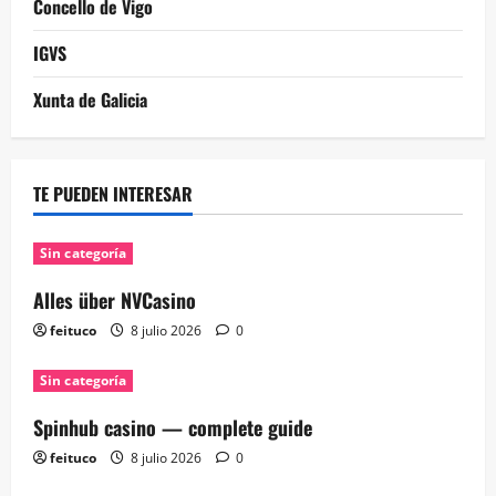
Concello de Vigo
IGVS
Xunta de Galicia
TE PUEDEN INTERESAR
Sin categoría
Alles über NVCasino
feituco
8 julio 2026
0
Sin categoría
Spinhub casino — complete guide
feituco
8 julio 2026
0