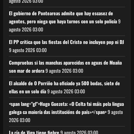
agosto 2026
03:00
El gobierno de Ponteareas admite que hay escasez de
agentes, pero niega que haya turnos con un solo policía
9
agosto 2026
03:00
El PP critica que las fiestas del Cristo no incluyen pop ni DJ
9 agosto 2026
03:00
Compruebas si las manchas aparecidas en aguas de Moaña
son mar de ardora
9 agosto 2026
03:00
El alcalde de O Porriño ha oficiado ya 500 bodas, siete de
ellas en un solo día
9 agosto 2026
03:00
<span lang="gl">Hugo Guezeta: «O Celta fai máis pola lingua
galega ca maioría das institucións do país»</span>
9 agosto
2026
03:00
La ría de Vigo tiene fiebre
9 agosto 2026
03:00