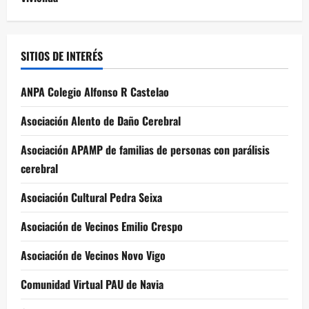
SITIOS DE INTERÉS
ANPA Colegio Alfonso R Castelao
Asociación Alento de Daño Cerebral
Asociación APAMP de familias de personas con parálisis
cerebral
Asociación Cultural Pedra Seixa
Asociación de Vecinos Emilio Crespo
Asociación de Vecinos Novo Vigo
Comunidad Virtual PAU de Navia