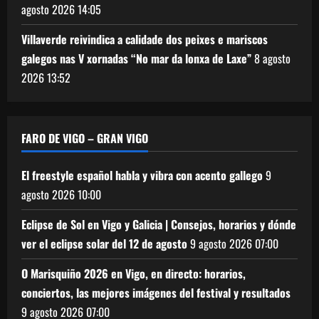
agosto 2026
14:05
Villaverde reivindica a calidade dos peixes e mariscos
galegos nas V xornadas “No mar da lonxa de Laxe”
8 agosto
2026
13:52
FARO DE VIGO – GRAN VIGO
El freestyle español habla y vibra con acento gallego
9
agosto 2026
10:00
Eclipse de Sol en Vigo y Galicia | Consejos, horarios y dónde
ver el eclipse solar del 12 de agosto
9 agosto 2026
07:00
O Marisquiño 2026 en Vigo, en directo: horarios,
conciertos, las mejores imágenes del festival y resultados
9 agosto 2026
07:00