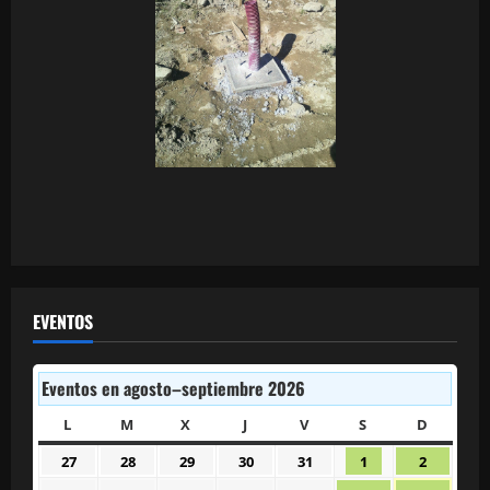
EVENTOS
Eventos en agosto–septiembre 2026
L
LUNES
M
MARTES
X
MIÉRCOLES
J
JUEVES
V
VIERNES
S
SÁBADO
D
DOMIN
27
28
29
30
31
1
2
27
28
29
30
31
1
2
julio
julio
julio
julio
julio
agosto
agosto