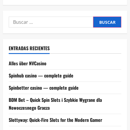
Buscar:
ENTRADAS RECIENTES
Alles über NVCasino
Spinhub casino — complete guide
Spinbetter casino — complete guide
BDM Bet – Quick Spin Slots i Szybkie Wygrane dla
Nowoczesnego Gracza
Slottyway: Quick‑Fire Slots for the Modern Gamer