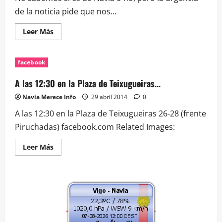
de la noticia pide que nos...
Leer
Leer Más
más
acerca
de
No
facebook
sabemos
si
es
A las 12:30 en la Plaza de Teixugueiras…
de
Navia
Navia Merece Info
29 abril 2014
0
o
no,
A las 12:30 en la Plaza de Teixugueiras 26-28 (frente
pero
la…
Piruchadas) facebook.com Related Images:
Leer
Leer Más
más
acerca
de
A
las
12:30
en
la
Plaza
de