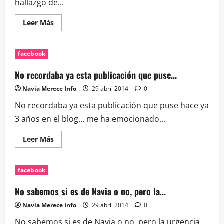
hallazgo de...
Leer
Leer Más
más
acerca
de
Encuentran
facebook
carne
con
agujas
No recordaba ya esta publicación que puse…
frente
a
Navia Merece Info
29 abril 2014
0
un…
No recordaba ya esta publicación que puse hace ya
3 años en el blog… me ha emocionado...
Leer
Leer Más
más
acerca
de
No
facebook
recordaba
ya
esta
No sabemos si es de Navia o no, pero la…
publicación
que
Navia Merece Info
29 abril 2014
0
puse…
No sabemos si es de Navia o no, pero la urgencia