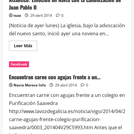
Juan Pablo II
tsaa
29 abril 2014
0
(Noticia de ayer lunes) La iglesia, bajo la advocación
del nuevo santo, inició ayer una novena en...
Leer
Leer Más
más
acerca
de
Atlántico:
facebook
Emoción
en
Navia
Encuentran carne con agujas frente a un…
con
la
Navia Merece Info
29 abril 2014
0
canonización
de
Encuentran carne con agujas frente a un colegio en
Juan
Pablo
Purificación Saavedra
II
http://www.lavozdegalicia.es/noticia/vigo/2014/04/29/
carne-agujas-frente-colegio-purificacion-
saavedra/0003_201404V29C5993.htm Antes que el