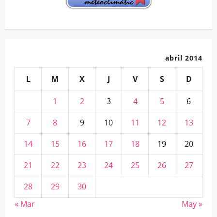
Teixugueiras…
abril 2014
L
M
X
J
V
S
D
1
2
3
4
5
6
7
8
9
10
11
12
13
14
15
16
17
18
19
20
21
22
23
24
25
26
27
28
29
30
« Mar
May »