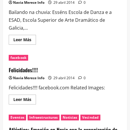
Navia Merece Info
29 abril 2014
0
Bailando na chuvia: Esséns Escola de Danza e a
ESAD, Escola Superior de Arte Dramático de
Galicia,...
Leer
Leer Más
más
acerca
de
Bailando
facebook
na
chuvia:
Esséns
Felicidades!!!!
Escola
de
Navia Merece Info
29 abril 2014
0
Danza…
Felicidades!!!! facebook.com Related Images:
Leer
Leer Más
más
acerca
de
Felicidades!!!!
Eventos
Infraestructuras
Noticias
Vecindad
Atlántico: Emoción en Navia con la canonización de