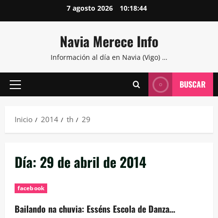
Saltar
7 agosto 2026
10:18:45
al
contenido
Navia Merece Info
Información al día en Navia (Vigo) …
BUSCAR
Menú
principal
Inicio
2014
th
29
Día:
29 de abril de 2014
facebook
Bailando na chuvia: Esséns Escola de Danza…