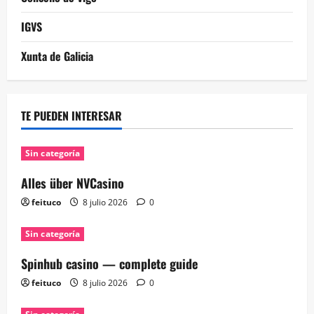
IGVS
Xunta de Galicia
TE PUEDEN INTERESAR
Sin categoría
Alles über NVCasino
feituco
8 julio 2026
0
Sin categoría
Spinhub casino — complete guide
feituco
8 julio 2026
0