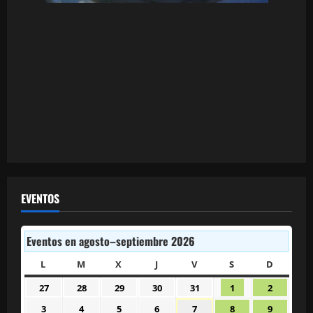
EVENTOS
Eventos en agosto–septiembre 2026
L
LUNES
M
MARTES
X
MIÉRCOLES
J
JUEVES
V
VIERNES
S
SÁBADO
D
DOMIN
27
28
29
30
31
1
2
27
28
29
30
31
1
2
julio
julio
julio
julio
julio
agosto
agosto
3
4
5
6
7
8
9
3
4
5
6
7
8
9