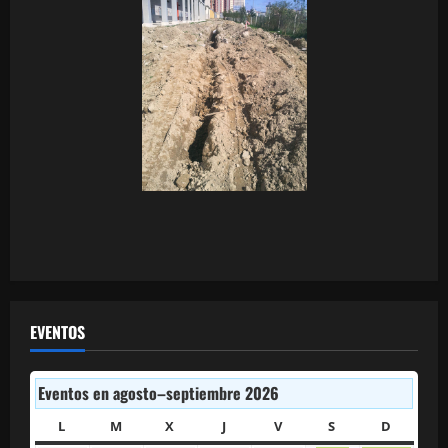
EVENTOS
Eventos en agosto–septiembre 2026
L
LUNES
M
MARTES
X
MIÉRCOLES
J
JUEVES
V
VIERNES
S
SÁBADO
D
DOMIN