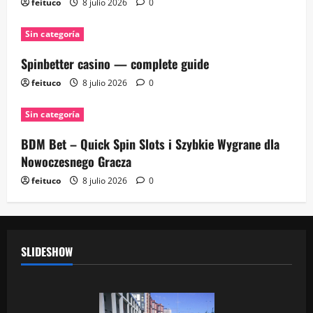
feituco
8 julio 2026
0
Sin categoría
Spinbetter casino — complete guide
feituco
8 julio 2026
0
Sin categoría
BDM Bet – Quick Spin Slots i Szybkie Wygrane dla
Nowoczesnego Gracza
feituco
8 julio 2026
0
SLIDESHOW