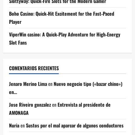
Slottyway: Quick‑Fire Slots for the Modern Gamer
Boho Casino: Quick‑Hit Excitement for the Fast‑Paced
Player
ViperWin casino: A Quick‑Play Adventure for High‑Energy
Slot Fans
COMENTARIOS RECIENTES
Jenaro Merino Lima
en
Nuevo negocio tipo («bazar chino»)
en…
Jose Riveiro gonzalez
en
Entrevista al presidente de
AMONAGA
Nuria
en
Sustos por el mal aparcar de algunos conductores