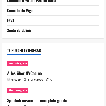
Comunidad Virtual PAU de Navia
Concello de Vigo
IGVS
Xunta de Galicia
TE PUEDEN INTERESAR
Sin categoría
Alles über NVCasino
feituco
8 julio 2026
0
Sin categoría
Spinhub casino — complete guide