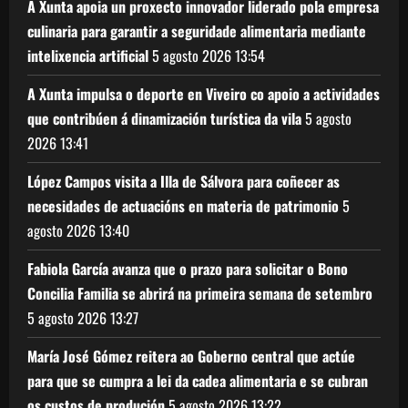
A Xunta apoia un proxecto innovador liderado pola empresa
culinaria para garantir a seguridade alimentaria mediante
intelixencia artificial
5 agosto 2026
13:54
A Xunta impulsa o deporte en Viveiro co apoio a actividades
que contribúen á dinamización turística da vila
5 agosto
2026
13:41
López Campos visita a Illa de Sálvora para coñecer as
necesidades de actuacións en materia de patrimonio
5
agosto 2026
13:40
Fabiola García avanza que o prazo para solicitar o Bono
Concilia Familia se abrirá na primeira semana de setembro
5 agosto 2026
13:27
María José Gómez reitera ao Goberno central que actúe
para que se cumpra a lei da cadea alimentaria e se cubran
os custos de produción
5 agosto 2026
13:22