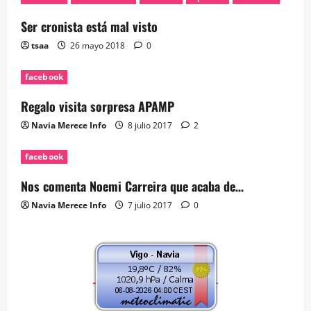
Ser cronista está mal visto
tsaa
26 mayo 2018
0
facebook
Regalo visita sorpresa APAMP
Navia Merece Info
8 julio 2017
2
facebook
Nos comenta Noemi Carreira que acaba de…
Navia Merece Info
7 julio 2017
0