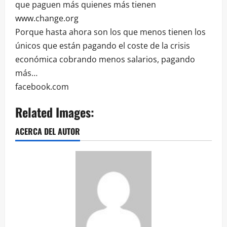
que paguen más quienes más tienen
www.change.org
Porque hasta ahora son los que menos tienen los
únicos que están pagando el coste de la crisis
económica cobrando menos salarios, pagando
más…
facebook.com
Related Images:
ACERCA DEL AUTOR