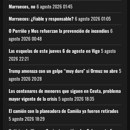
Marruecos, no
6 agosto 2026
01:45
Marruecos: ¿Fiable y responsable?
6 agosto 2026
01:05
O Porriño y Mos refuerzan la prevención de incendios
6
agosto 2026
00:48
Las esquelas de este jueves 6 de agosto en Vigo
5 agosto
2026
22:21
Trump amenaza con un golpe “muy duro” si Ormuz no abre
5
agosto 2026
20:28
Los centenares de menores que siguen en Ceuta, problema
mayor vigente de la crisis
5 agosto 2026
18:35
El camión con la planeadora de Camiña ya fueron retirados
5 agosto 2026
18:29