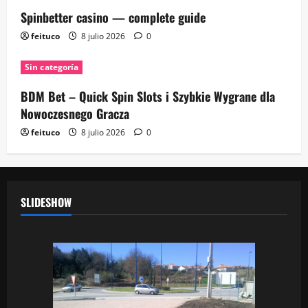
Spinbetter casino — complete guide
feituco
8 julio 2026
0
Sin categoría
BDM Bet – Quick Spin Slots i Szybkie Wygrane dla
Nowoczesnego Gracza
feituco
8 julio 2026
0
SLIDESHOW