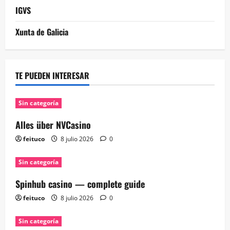
IGVS
Xunta de Galicia
TE PUEDEN INTERESAR
Sin categoría
Alles über NVCasino
feituco
8 julio 2026
0
Sin categoría
Spinhub casino — complete guide
feituco
8 julio 2026
0
Sin categoría