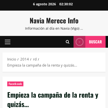
Saltar
6 agosto 2026
02:30:02
al
contenido
Navia Merece Info
Información al día en Navia (Vigo) …
BUSCAR
Menú
principal
Inicio
2014
rd
Empieza la campaña de la renta y quizás…
facebook
Empieza la campaña de la renta y
quizás…