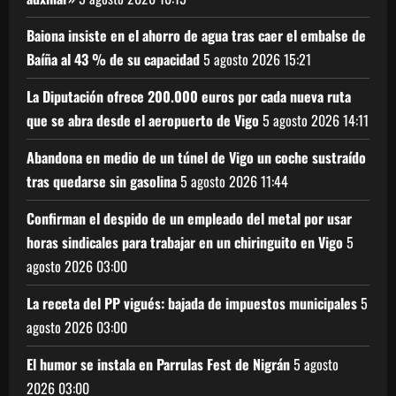
Baiona insiste en el ahorro de agua tras caer el embalse de
Baíña al 43 % de su capacidad
5 agosto 2026
15:21
La Diputación ofrece 200.000 euros por cada nueva ruta
que se abra desde el aeropuerto de Vigo
5 agosto 2026
14:11
Abandona en medio de un túnel de Vigo un coche sustraído
tras quedarse sin gasolina
5 agosto 2026
11:44
Confirman el despido de un empleado del metal por usar
horas sindicales para trabajar en un chiringuito en Vigo
5
agosto 2026
03:00
La receta del PP vigués: bajada de impuestos municipales
5
agosto 2026
03:00
El humor se instala en Parrulas Fest de Nigrán
5 agosto
2026
03:00