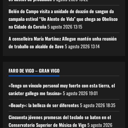
Belén do Campo visita a unidade de doazón de sangue da
campaña estival “Un Alento de Vida” que chega ao Obelisco
na Cidade da Coruña
5 agosto 2026
13:15
A conselleira María Martínez Allegue mantén unha reunión
de traballo co alcalde de Xove
5 agosto 2026
13:14
FARO DE VIGO – GRAN VIGO
«Tengo un vínculo personal muy fuerte con esta tierra, el
carácter gallego me fascina»
5 agosto 2026
19:01
«Beauty»: la belleza de ser diferentes
5 agosto 2026
18:35
Cincuenta jóvenes promesas del teclado se baten en el
Conservatorio Superior de Música de Vigo
5 agosto 2026