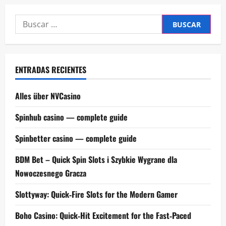
Buscar:
ENTRADAS RECIENTES
Alles über NVCasino
Spinhub casino — complete guide
Spinbetter casino — complete guide
BDM Bet – Quick Spin Slots i Szybkie Wygrane dla
Nowoczesnego Gracza
Slottyway: Quick‑Fire Slots for the Modern Gamer
Boho Casino: Quick‑Hit Excitement for the Fast‑Paced