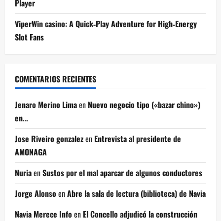
Player
ViperWin casino: A Quick‑Play Adventure for High‑Energy
Slot Fans
COMENTARIOS RECIENTES
Jenaro Merino Lima
en
Nuevo negocio tipo («bazar chino»)
en…
Jose Riveiro gonzalez
en
Entrevista al presidente de
AMONAGA
Nuria
en
Sustos por el mal aparcar de algunos conductores
Jorge Alonso
en
Abre la sala de lectura (biblioteca) de Navia
Navia Merece Info
en
El Concello adjudicó la construcción