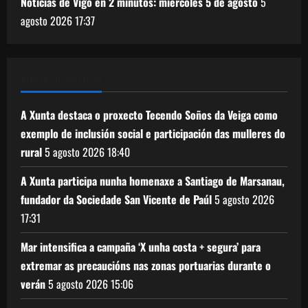
Noticias de Vigo en 2 minutos: miércoles 5 de agosto
5
agosto 2026
17:37
XUNTA DE GALICIA
A Xunta destaca o proxecto Tecendo Soños da Veiga como
exemplo de inclusión social e participación das mulleres do
rural
5 agosto 2026
18:40
A Xunta participa nunha homenaxe a Santiago de Marsanau,
fundador da Sociedade San Vicente de Paúl
5 agosto 2026
17:31
Mar intensifica a campaña ‘X unha costa + segura’ para
extremar as precaucións nas zonas portuarias durante o
verán
5 agosto 2026
15:06