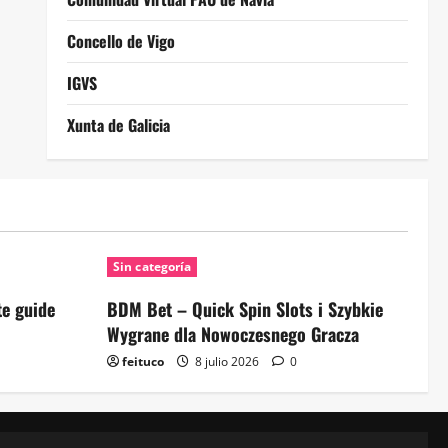
Concello de Vigo
IGVS
Xunta de Galicia
Sin categoría
e guide
BDM Bet – Quick Spin Slots i Szybkie
Wygrane dla Nowoczesnego Gracza
feituco
8 julio 2026
0