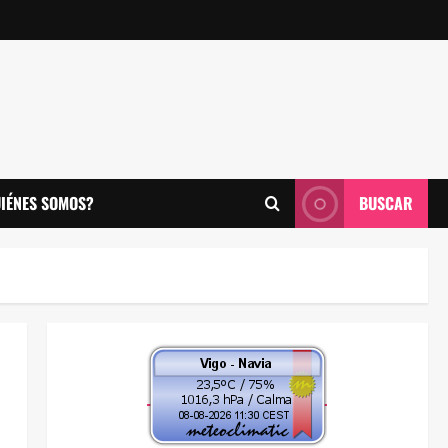
IÉNES SOMOS?
BUSCAR