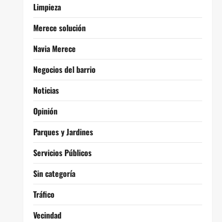
Limpieza
Merece solución
Navia Merece
Negocios del barrio
Noticias
Opinión
Parques y Jardines
Servicios Públicos
Sin categoría
Tráfico
Vecindad