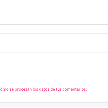
ómo se procesan los datos de tus comentarios.