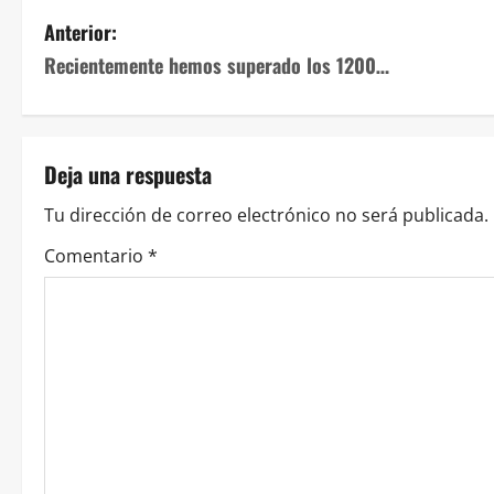
Navegación
Anterior:
Recientemente hemos superado los 1200…
de
entradas
Deja una respuesta
Tu dirección de correo electrónico no será publicada.
Comentario
*