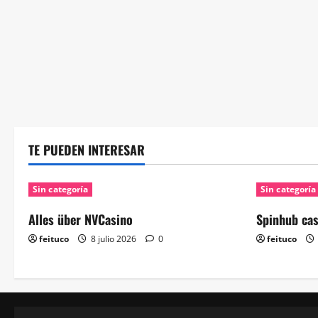
TE PUEDEN INTERESAR
Sin categoría
Sin categoría
Alles über NVCasino
Spinhub ca
feituco
8 julio 2026
0
feituco