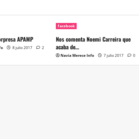
facebook
sorpresa APAMP
Nos comenta Noemi Carreira que
acaba de…
fo
8 julio 2017
2
Navia Merece Info
7 julio 2017
0