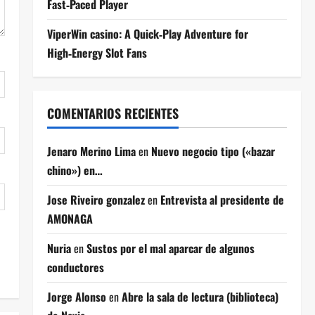
Fast‑Paced Player
ViperWin casino: A Quick‑Play Adventure for
High‑Energy Slot Fans
COMENTARIOS RECIENTES
Jenaro Merino Lima
en
Nuevo negocio tipo («bazar
chino») en…
Jose Riveiro gonzalez
en
Entrevista al presidente de
AMONAGA
Nuria
en
Sustos por el mal aparcar de algunos
conductores
Jorge Alonso
en
Abre la sala de lectura (biblioteca)