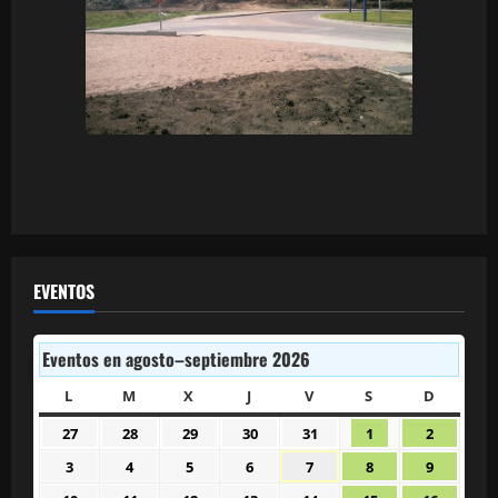
EVENTOS
Eventos en agosto–septiembre 2026
L
LUNES
M
MARTES
X
MIÉRCOLES
J
JUEVES
V
VIERNES
S
SÁBADO
D
DOMIN
27
28
29
30
31
1
2
27
28
29
30
31
1
2
julio
julio
julio
julio
julio
agosto
agosto
3
4
5
6
7
8
9
3
4
5
6
7
8
9
2026
2026
2026
2026
2026
2026
2026
agosto
agosto
agosto
agosto
agosto
agosto
agosto