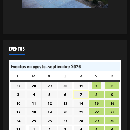
EVENTOS
Eventos en agosto–septiembre 2026
L
LUNES
M
MARTES
X
MIÉRCOLES
J
JUEVES
V
VIERNES
S
SÁBADO
D
DOMIN
27
28
29
30
31
1
2
27
28
29
30
31
1
2
julio
julio
julio
julio
julio
agosto
agosto
3
4
5
6
7
8
9
3
4
5
6
7
8
9
2026
2026
2026
2026
2026
2026
2026
agosto
agosto
agosto
agosto
agosto
agosto
agosto
10
11
12
13
14
15
16
10
11
12
13
14
15
16
2026
2026
2026
2026
2026
2026
2026
agosto
agosto
agosto
agosto
agosto
agosto
agosto
17
18
19
20
21
22
23
17
18
19
20
21
22
23
2026
2026
2026
2026
2026
2026
2026
agosto
agosto
agosto
agosto
agosto
agosto
agosto
24
25
26
27
28
29
30
24
25
26
27
28
29
30
2026
2026
2026
2026
2026
2026
2026
agosto
agosto
agosto
agosto
agosto
agosto
agosto
31
1
2
3
4
5
6
31
1
2
3
4
5
6