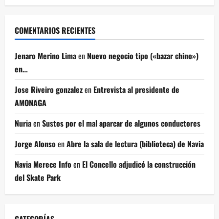
COMENTARIOS RECIENTES
Jenaro Merino Lima
en
Nuevo negocio tipo («bazar chino»)
en…
Jose Riveiro gonzalez
en
Entrevista al presidente de
AMONAGA
Nuria
en
Sustos por el mal aparcar de algunos conductores
Jorge Alonso
en
Abre la sala de lectura (biblioteca) de Navia
Navia Merece Info
en
El Concello adjudicó la construcción
del Skate Park