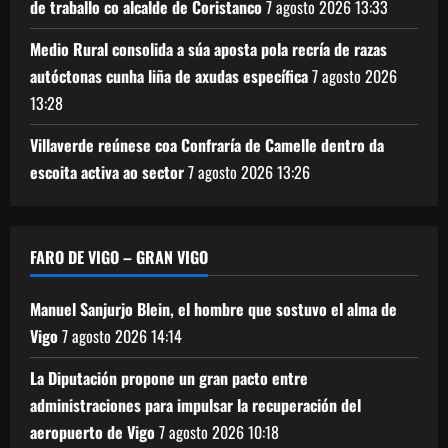
de traballo co alcalde de Coristanco
7 agosto 2026
13:33
Medio Rural consolida a súa aposta pola recría de razas
autóctonas cunha liña de axudas específica
7 agosto 2026
13:28
Villaverde reúnese coa Confraría de Camelle dentro da
escoita activa ao sector
7 agosto 2026
13:26
FARO DE VIGO – GRAN VIGO
Manuel Sanjurjo Blein, el hombre que sostuvo el alma de
Vigo
7 agosto 2026
14:14
La Diputación propone un gran pacto entre
administraciones para impulsar la recuperación del
aeropuerto de Vigo
7 agosto 2026
10:18