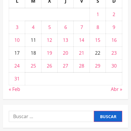
L
M
X
J
V
S
D
1
2
3
4
5
6
7
8
9
10
11
12
13
14
15
16
17
18
19
20
21
22
23
24
25
26
27
28
29
30
31
« Feb
Abr »
Buscar: