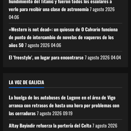
hundimiento del Titanic y fueron todos los escolares a
verlo para recibir una clase de astronomía
7 agosto 2026
04:06
«Western is not dead»: un quiosco de O Calvario funciona
de punto de intercambio de novelas de vaqueros de los
años 50
7 agosto 2026
04:06
El 'freestyle', un lugar para encontrarse
7 agosto 2026
04:04
LA VOZ DE GALICIA
La huelga de los autobuses de Lugove en el área de Vigo
arranca con retrasos de hasta una hora por problemas con
las cerraduras
7 agosto 2026
09:19
Altay Bayindir refuerza la portería del Celta
7 agosto 2026