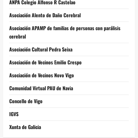
ANPA Colegio Alfonso R Castelao
Asociación Alento de Daño Cerebral
Asociación APAMP de familias de personas con parálisis
cerebral
Asociación Cultural Pedra Seixa
Asociación de Vecinos Emilio Crespo
Asociación de Vecinos Novo Vigo
Comunidad Virtual PAU de Navia
Concello de Vigo
IGVS
Xunta de Galicia