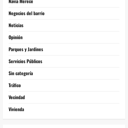
Navia Merece
Negocios del barrio
Noticias
Opinión
Parques y Jardines
Servicios Públicos
Sin categoría
Tráfico
Vecindad
Vivienda