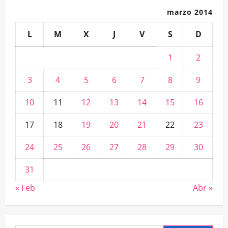
marzo 2014
L
M
X
J
V
S
D
1
2
3
4
5
6
7
8
9
10
11
12
13
14
15
16
17
18
19
20
21
22
23
24
25
26
27
28
29
30
31
« Feb
Abr »