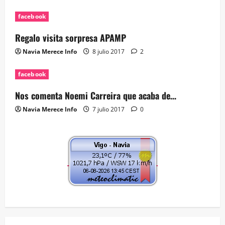
facebook
Regalo visita sorpresa APAMP
Navia Merece Info
8 julio 2017
2
facebook
Nos comenta Noemi Carreira que acaba de…
Navia Merece Info
7 julio 2017
0