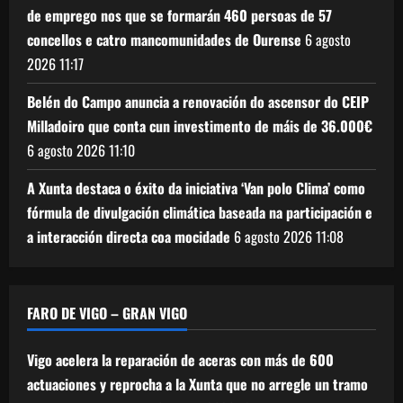
de emprego nos que se formarán 460 persoas de 57
concellos e catro mancomunidades de Ourense
6 agosto
2026
11:17
Belén do Campo anuncia a renovación do ascensor do CEIP
Milladoiro que conta cun investimento de máis de 36.000€
6 agosto 2026
11:10
A Xunta destaca o éxito da iniciativa ‘Van polo Clima’ como
fórmula de divulgación climática baseada na participación e
a interacción directa coa mocidade
6 agosto 2026
11:08
FARO DE VIGO – GRAN VIGO
Vigo acelera la reparación de aceras con más de 600
actuaciones y reprocha a la Xunta que no arregle un tramo