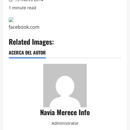
1 minute read
facebook.com
Related Images:
ACERCA DEL AUTOR
Navia Merece Info
Administrator