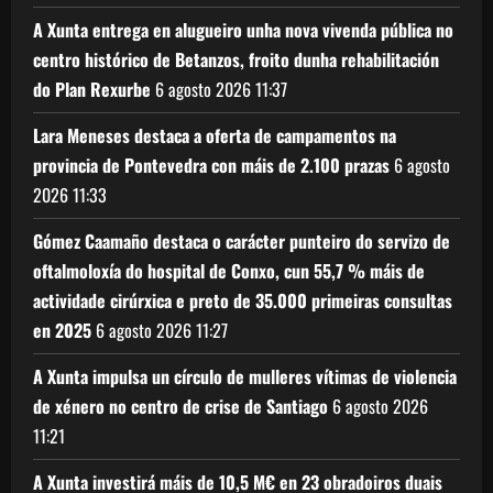
A Xunta entrega en alugueiro unha nova vivenda pública no
centro histórico de Betanzos, froito dunha rehabilitación
do Plan Rexurbe
6 agosto 2026
11:37
Lara Meneses destaca a oferta de campamentos na
provincia de Pontevedra con máis de 2.100 prazas
6 agosto
2026
11:33
Gómez Caamaño destaca o carácter punteiro do servizo de
oftalmoloxía do hospital de Conxo, cun 55,7 % máis de
actividade cirúrxica e preto de 35.000 primeiras consultas
en 2025
6 agosto 2026
11:27
A Xunta impulsa un círculo de mulleres vítimas de violencia
de xénero no centro de crise de Santiago
6 agosto 2026
11:21
A Xunta investirá máis de 10,5 M€ en 23 obradoiros duais