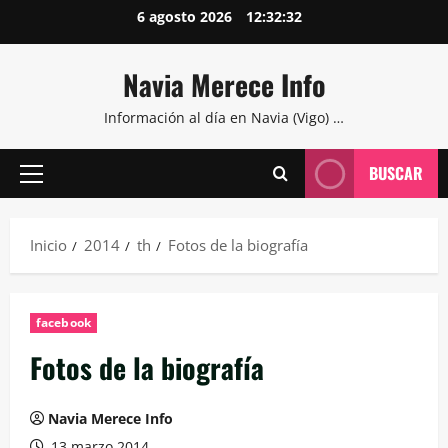
Saltar
6 agosto 2026
12:32:33
al
contenido
Navia Merece Info
Información al día en Navia (Vigo) …
BUSCAR
Menú
principal
Inicio
2014
th
Fotos de la biografía
facebook
Fotos de la biografía
Navia Merece Info
13 marzo 2014