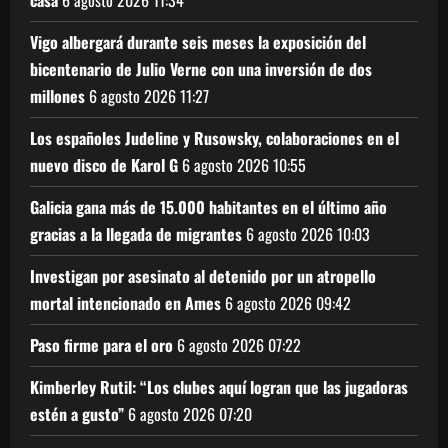
casa
6 agosto 2026
11:34
Vigo albergará durante seis meses la exposición del
bicentenario de Julio Verne con una inversión de dos
millones
6 agosto 2026
11:27
Los españoles Judeline y Rusowsky, colaboraciones en el
nuevo disco de Karol G
6 agosto 2026
10:55
Galicia gana más de 15.000 habitantes en el último año
gracias a la llegada de migrantes
6 agosto 2026
10:03
Investigan por asesinato al detenido por un atropello
mortal intencionado en Ames
6 agosto 2026
09:42
Paso firme para el oro
6 agosto 2026
07:22
Kimberley Rutil: “Los clubes aquí logran que las jugadoras
estén a gusto”
6 agosto 2026
07:20