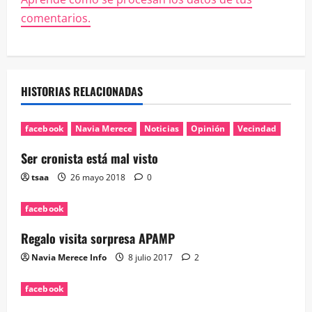
comentarios.
HISTORIAS RELACIONADAS
facebook
Navia Merece
Noticias
Opinión
Vecindad
Ser cronista está mal visto
tsaa
26 mayo 2018
0
facebook
Regalo visita sorpresa APAMP
Navia Merece Info
8 julio 2017
2
facebook