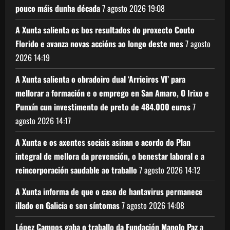
pouco máis dunha década
7 agosto 2026
19:08
A Xunta salienta os bos resultados do proxecto Couto
Florido e avanza novas accións ao longo deste mes
7 agosto
2026
14:19
A Xunta salienta o obradoiro dual ‘Arrieiros VI’ para
mellorar a formación e o emprego en San Amaro, O Irixo e
Punxín cun investimento de preto de 484.000 euros
7
agosto 2026
14:17
A Xunta e os axentes sociais asinan o acordo do Plan
integral de mellora da prevención, o benestar laboral e a
reincorporación saudable ao traballo
7 agosto 2026
14:12
A Xunta informa de que o caso de hantavirus permanece
illado en Galicia e sen síntomas
7 agosto 2026
14:08
López Campos gaba o traballo da Fundación Manolo Paz a