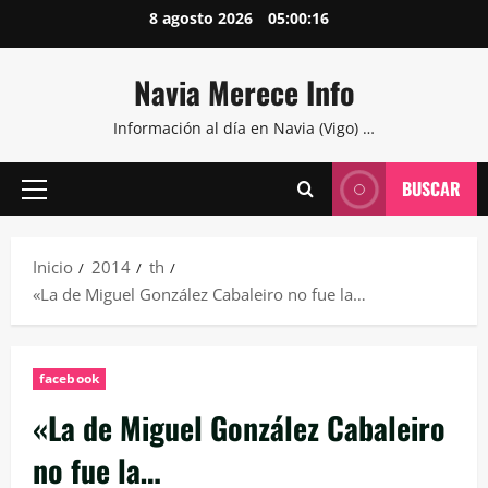
Saltar
8 agosto 2026
05:00:17
al
contenido
Navia Merece Info
Información al día en Navia (Vigo) …
BUSCAR
Menú
principal
Inicio
2014
th
«La de Miguel González Cabaleiro no fue la…
facebook
«La de Miguel González Cabaleiro
no fue la…