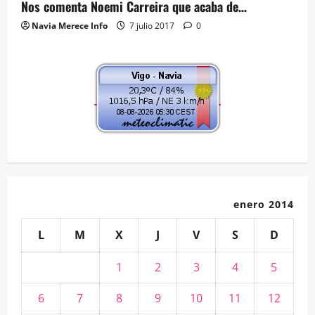
Nos comenta Noemi Carreira que acaba de…
Navia Merece Info
7 julio 2017
0
enero 2014
L
M
X
J
V
S
D
1
2
3
4
5
6
7
8
9
10
11
12